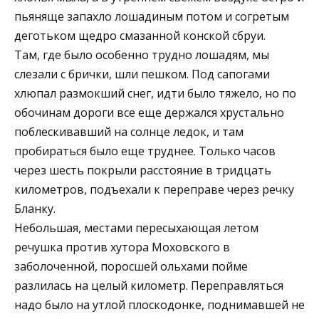
пьяняще запахло лошадиным потом и согретым
деготьком щедро смазанной конской сбруи.
Там, где было особенно трудно лошадям, мы
слезали с брички, шли пешком. Под сапогами
хлюпал размокший снег, идти было тяжело, но по
обочинам дороги все еще держался хрустально
поблескивавший на солнце ледок, и там
пробираться было еще труднее. Только часов
через шесть покрыли расстояние в тридцать
километров, подъехали к переправе через речку
Бланку.
Небольшая, местами пересыхающая летом
речушка против хутора Моховского в
заболоченной, поросшей ольхами пойме
разлилась на целый километр. Переправляться
надо было на утлой плоскодонке, поднимавшей не