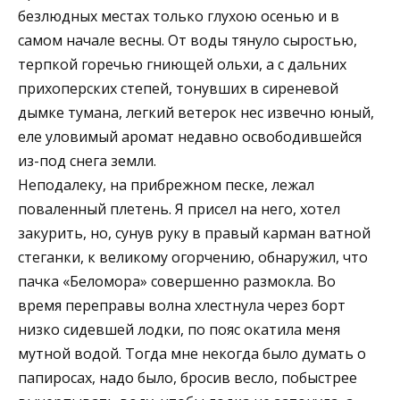
безлюдных местах только глухою осенью и в
самом начале весны. От воды тянуло сыростью,
терпкой горечью гниющей ольхи, а с дальних
прихоперских степей, тонувших в сиреневой
дымке тумана, легкий ветерок нес извечно юный,
еле уловимый аромат недавно освободившейся
из-под снега земли.
Неподалеку, на прибрежном песке, лежал
поваленный плетень. Я присел на него, хотел
закурить, но, сунув руку в правый карман ватной
стеганки, к великому огорчению, обнаружил, что
пачка «Беломора» совершенно размокла. Во
время переправы волна хлестнула через борт
низко сидевшей лодки, по пояс окатила меня
мутной водой. Тогда мне некогда было думать о
папиросах, надо было, бросив весло, побыстрее