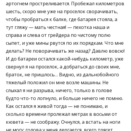
артогнем простреливается. Пробежал километров
шесть, скоро мне уже на проселок сворачивать,
чтобы пробраться к балке, где батарея стояла, а
тут гляжу — мать честная! — пехотка наша и
справа и слева от грейдера по чистому полю
сыпет, и уже мины рвутся по их порядкам. Что мне
делать? Не поворачивать же назад? Давлю вовсю!
И до батареи остался какой-нибудь километр, уже
свернул я на проселок, а добраться до своих мне,
браток, не пришлось… Видно, из дальнобойного
тяжелый положил он мне возле машины. Не
слыхал я ни разрыва, ничего, только в голове
будто что-то лопнуло, и больше ничего не помню.
Как остался я живой тогда — не понимаю, и
сколько времени пролежал метрах в восьми от
кювета — не соображу. Очнулся, а встать на ноги
не могу: голова у меня дергается, всего трясет,