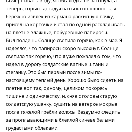
вычерпывать воду, чтобы лодка не затонула, а
теперь, горько досадуя на свою оплошность, я
бережно извлек из кармана раскисшую пачку,
присел на корточки и стал по одной раскладывать
на плетне влажные, побуревшие папиросы.
Был полдень. Солнце светило горячо, как в мае. Я
надеялся, что папиросы скоро высохнут. Солнце
светило так горячо, что я уже пожалел о том, что
надел в дорогу солдатские ватные штаны и
стеганку. Это был первый после зимы по-
настоящему теплый день. Хорошо было сидеть на
плетне вот так, одному, целиком покорясь
тишине и одиночеству, и, сняв с головы старую
солдатскую ушанку, сушить на ветерке мокрые
после тяжелой гребли волосы, бездумно следить
за проплывающими в блеклой синеве белыми
грудастыми облаками.