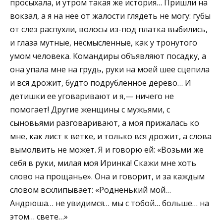
просыхала, и утром такая же история… Пришли на
вокзал, а я на нее от жалости глядеть не могу: губы
от слез распухли, волосы из-под платка выбились,
и глаза мутные, несмысленные, как у тронутого
умом человека. Командиры объявляют посадку, а
она упала мне на грудь, руки на моей шее сцепила
и вся дрожит, будто подрубленное дерево… И
детишки ее уговаривают и я,— ничего не
помогает! Другие женщины с мужьями, с
сыновьями разговаривают, а моя прижалась ко
мне, как лист к ветке, и только вся дрожит, а слова
вымолвить не может. Я и говорю ей: «Возьми же
себя в руки, милая моя Иринка! Скажи мне хоть
слово на прощанье». Она и говорит, и за каждым
словом всхлипывает: «Родненький мой…
Андрюша… не увидимся… мы с тобой… больше… на
этом… свете…»