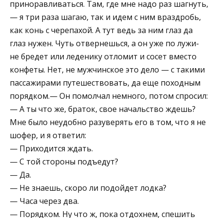
приноравливаться. Там, где мне надо раз шагнуть,
— я три раза шагаю, так и идем с ним враздробь,
как конь с черепахой. А тут ведь за ним глаз да
глаз нужен. Чуть отвернешься, а он уже по лужи-
не бредет или леденику отломит и сосет вместо
конфеты. Нет, не мужчинское это дело — с такими
пассажирами путешествовать, да еще походным
порядком.— Он помолчал немного, потом спросил:
— А ты что же, браток, свое начальство ждешь?
Мне было неудобно разуверять его в том, что я не
шофер, и я ответил:
— Приходится ждать.
— С той стороны подъедут?
— Да.
— Не знаешь, скоро ли подойдет лодка?
— Часа через два.
— Порядком. Ну что ж, пока отдохнем, спешить