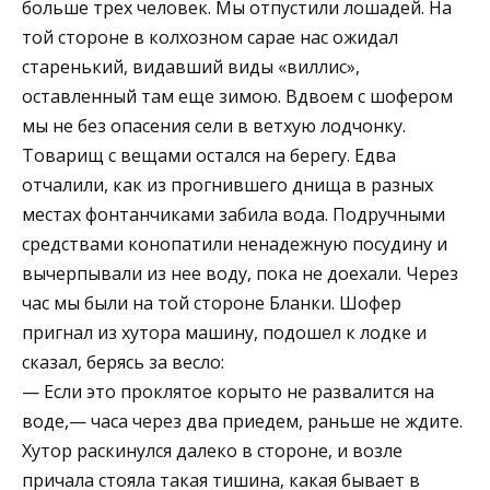
больше трех человек. Мы отпустили лошадей. На
той стороне в колхозном сарае нас ожидал
старенький, видавший виды «виллис»,
оставленный там еще зимою. Вдвоем с шофером
мы не без опасения сели в ветхую лодчонку.
Товарищ с вещами остался на берегу. Едва
отчалили, как из прогнившего днища в разных
местах фонтанчиками забила вода. Подручными
средствами конопатили ненадежную посудину и
вычерпывали из нее воду, пока не доехали. Через
час мы были на той стороне Бланки. Шофер
пригнал из хутора машину, подошел к лодке и
сказал, берясь за весло:
— Если это проклятое корыто не развалится на
воде,— часа через два приедем, раньше не ждите.
Хутор раскинулся далеко в стороне, и возле
причала стояла такая тишина, какая бывает в