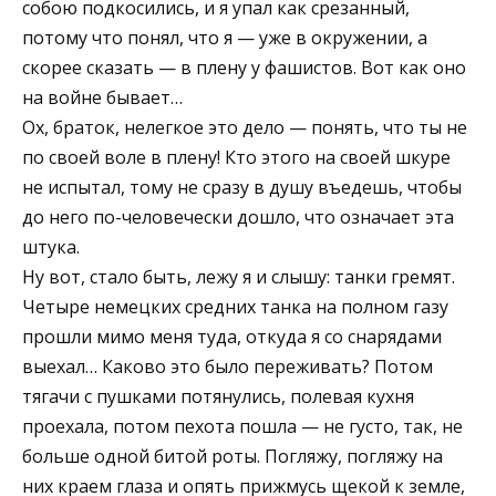
собою подкосились, и я упал как срезанный,
потому что понял, что я — уже в окружении, а
скорее сказать — в плену у фашистов. Вот как оно
на войне бывает…
Ох, браток, нелегкое это дело — понять, что ты не
по своей воле в плену! Кто этого на своей шкуре
не испытал, тому не сразу в душу въедешь, чтобы
до него по-человечески дошло, что означает эта
штука.
Ну вот, стало быть, лежу я и слышу: танки гремят.
Четыре немецких средних танка на полном газу
прошли мимо меня туда, откуда я со снарядами
выехал… Каково это было переживать? Потом
тягачи с пушками потянулись, полевая кухня
проехала, потом пехота пошла — не густо, так, не
больше одной битой роты. Погляжу, погляжу на
них краем глаза и опять прижмусь щекой к земле,