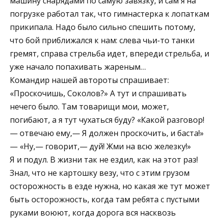
машину снарядами по самую завязку, и сам я на
погрузке работал так, что гимнастерка к лопаткам
прикипала. Надо было сильно спешить потому,
что бой приближался к нам: слева чьи-то танки
гремят, справа стрельба идет, впереди стрельба, и
уже начало попахивать жареным…
Командир нашей автороты спрашивает:
«Проскочишь, Соколов?» А тут и спрашивать
нечего было. Там товарищи мои, может,
погибают, а я тут чухаться буду? «Какой разговор!
— отвечаю ему,— Я должен проскочить, и баста!»
— «Ну,— говорит,— дуй! Жми на всю железку!»
Я и подул. В жизни так не ездил, как на этот раз!
Знал, что не картошку везу, что с этим грузом
осторожность в езде нужна, но какая же тут может
быть осторожность, когда там ребята с пустыми
руками воюют, когда дорога вся насквозь