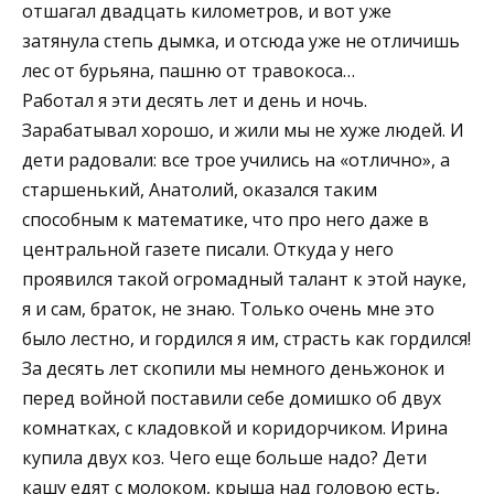
отшагал двадцать километров, и вот уже
затянула степь дымка, и отсюда уже не отличишь
лес от бурьяна, пашню от травокоса…
Работал я эти десять лет и день и ночь.
Зарабатывал хорошо, и жили мы не хуже людей. И
дети радовали: все трое учились на «отлично», а
старшенький, Анатолий, оказался таким
способным к математике, что про него даже в
центральной газете писали. Откуда у него
проявился такой огромадный талант к этой науке,
я и сам, браток, не знаю. Только очень мне это
было лестно, и гордился я им, страсть как гордился!
За десять лет скопили мы немного деньжонок и
перед войной поставили себе домишко об двух
комнатках, с кладовкой и коридорчиком. Ирина
купила двух коз. Чего еще больше надо? Дети
кашу едят с молоком, крыша над головою есть,