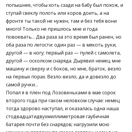
попышнее, чтобы хоть сзади на бабу был похож, и
ступай свеклу полоть или коров доить, а на
фронте ты такой не нужен, там и без тебя вони
много! Только не пришлось мне и года
повоевать… Два раза за это время был ранен, но
оба раза по легости: один раз — в мякоть руки,
другой — в ногу; первый раз — пулей с самолета,
другой — осколком снаряда. Дырявил немец мне
машину и сверху и с боков, но мне, браток, везло
на первых порах. Везло-везло, да и довезло до
самой ручки…
Попал я в плен под Лозовеньками в мае сорок
второго года при гаком неловком случае: немец
тогда здорово наступал, и оказалась одна наша
стодвадцатидвухмиллиметровая гаубичная
батарея почти без снарядов; нагрузили мою