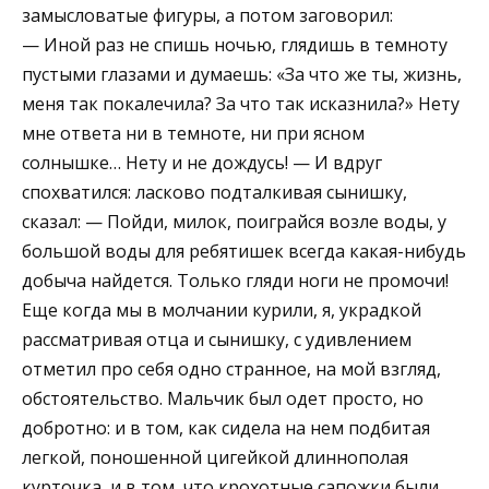
замысловатые фигуры, а потом заговорил:
— Иной раз не спишь ночью, глядишь в темноту
пустыми глазами и думаешь: «За что же ты, жизнь,
меня так покалечила? За что так исказнила?» Нету
мне ответа ни в темноте, ни при ясном
солнышке… Нету и не дождусь! — И вдруг
спохватился: ласково подталкивая сынишку,
сказал: — Пойди, милок, поиграйся возле воды, у
большой воды для ребятишек всегда какая-нибудь
добыча найдется. Только гляди ноги не промочи!
Еще когда мы в молчании курили, я, украдкой
рассматривая отца и сынишку, с удивлением
отметил про себя одно странное, на мой взгляд,
обстоятельство. Мальчик был одет просто, но
добротно: и в том, как сидела на нем подбитая
легкой, поношенной цигейкой длиннополая
курточка, и в том, что крохотные сапожки были