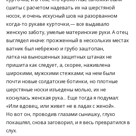
сшиты с расчетом надевать их на шерстяной
носок, и очень искусный шов на разорванном
когда-то рукаве курточки,— все выдавало
женскую заботу, умелые материнские руки. А отец
выглядел иначе: прожженный в нескольких местах
ватник был небрежно и грубо заштопан,
латка на выношенных защитных штанах не
пришита как следует, а, скорее, наживлена
широкими, мужскими стежками; на нем были
почти новые солдатские ботинки, но плотные
шерстяные носки изъедены молью, их не
коснулась женская рука… Еще тогда я подумал:
«Или вдовец, или живет не в ладах с женой».
Но вот он, проводив глазами сынишку, глухо
покашлял, снова заговорил, и я весь превратился в
слух.