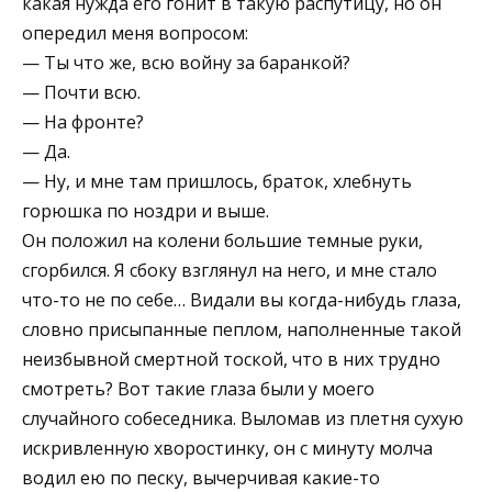
какая нужда его гонит в такую распутицу, но он
опередил меня вопросом:
— Ты что же, всю войну за баранкой?
— Почти всю.
— На фронте?
— Да.
— Ну, и мне там пришлось, браток, хлебнуть
горюшка по ноздри и выше.
Он положил на колени большие темные руки,
сгорбился. Я сбоку взглянул на него, и мне стало
что-то не по себе… Видали вы когда-нибудь глаза,
словно присыпанные пеплом, наполненные такой
неизбывной смертной тоской, что в них трудно
смотреть? Вот такие глаза были у моего
случайного собеседника. Выломав из плетня сухую
искривленную хворостинку, он с минуту молча
водил ею по песку, вычерчивая какие-то