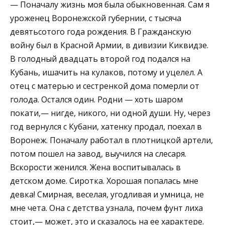
— Поначалу жизнь моя была обыкновенная. Сам я
уроженец Воронежской губернии, с тысяча
девятьсотого года рождения. В Гражданскую
войну был в Красной Армии, в дивизии Киквидзе.
В голодный двадцать второй год подался на
Кубань, ишачить на кулаков, потому и уцелел. А
отец с матерью и сестренкой дома померли от
голода. Остался один. Родни — хоть шаром
покати,— нигде, никого, ни одной души. Ну, через
год вернулся с Кубани, хатенку продал, поехал в
Воронеж. Поначалу работал в плотницкой артели,
потом пошел на завод, выучился на слесаря.
Вскорости женился. Жена воспитывалась в
детском доме. Сиротка. Хорошая попалась мне
девка! Смирная, веселая, угодливая и умница, не
мне чета. Она с детства узнала, почем фунт лиха
стоит,— может, это и сказалось на ее характере.