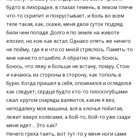
будто в лихорадке, в глазах темень, в левом плече
что-то скрипит и похрустывает, и боль во всем
теле такая, как, скажи, меня двое суток подряд
били чем попадя. Долго я по земле на животе
елозил, но кое-как встал. Однако опять же ничего
не пойму, где я и что со мной стряслось. Память-то
мне начисто отшибло. А обратно лечь боюсь.
Боюсь, что ляжу и больше не встану, помру. Стою
и качаюсь из стороны в сторону, как тополь в
бурю. Когда пришел в себя, опомнился и огляделся
как следует, сердце будто кто-то плоскогубцами
сжал: кругом снаряды валяются, какие я вез,
неподалеку моя машина, вся в клочья побитая,
лежит вверх колесами, а бой-то, бой-то уже сзади
меня идет… Это как?
Нечего греха таить, вот тут-то у меня ноги сами