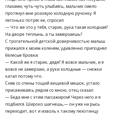
глазами, чуть-чуть улыбаясь, мальчик смело
протянул мне розовую холодную ручонку. Я
легонько потряс ее, спросил:
— Что же это у тебя, старик, рука такая холодная?
На дворе теплынь, а ты замерзаешь?
С трогательной детской доверчивостью малыш
прижался к моим коленям, удивленно приподнял
белесые бровки.
— Какой же я старик, дядя? Я вовсе мальчик, и я
вовсе не замерзаю, а руки холодные — снежки
катал потому что.
Сняв со спины тощий вещевой мешок, устало
присаживаясь рядом со мною, отец сказал:
— Беда мне с этим пассажиром! Через него и я
подбился. Широко шагнешь,— он уже на рысь
переходит, вот и изволь к такому пехотинцу