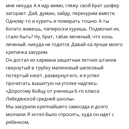
мне некуда. А я иду мимо, гляжу: свой брат шофер
загорает. Дай, думаю, зайду, перекурим вместе.
Одному-то и курить и помирать тошно. А ты
богато живешь, папироски куришь. Подмочил их,
стало быть? Ну, брат, табак моченый, что конь
леченый, никуда не годится. Давай-ка лучше моего
крепачка закурим.
Он достал из кармана защитных летних штанов
свернутый в трубку малиновый шелковый
потертый кисет, развернул его, и я успел
прочитать вышитую на уголке надпись:
«Дорогому бойцу от ученицы 6-го класса
Лебедянской средней школы».
Мы закурили крепчайшего самосада и долго
молчали. Я хотел было спросить, куда он идет с
ребенком,