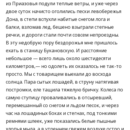
из Приазовья подули теплые ветры, и уже через
двое суток начисто оголились пески левобережья
Дона, в степи вспухли набитые снегом лога и
балки, взломав лед, бешено взыграли степные
речки, и дороги стали почти совсем непроездны.
В эту недобрую пору бездорожья мне пришлось
ехать в станицу Букановскую. И расстояние
небольшое — всего лишь около шестидесяти
километров,— но одолеть их оказалось не так-то
просто. Мы с товарищем выехали до восхода
солнца. Пара сытых лошадей, в струну натягивая
постромки, еле тащила тяжелую бричку. Колеса по
самую ступицу проваливались в отсыревший,
перемешанный со снегом и льдом песок, и через
час на лошадиных боках и стегнах, под тонкими
ремнями шлеек, уже показались белые пышные
хлопья мыла, а в утреннем свежем воздухе остро и