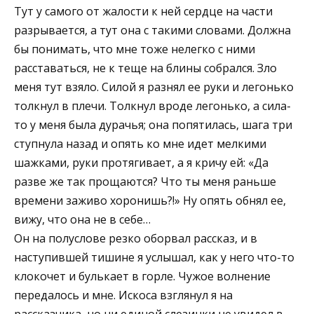
Тут у самого от жалости к ней сердце на части
разрывается, а тут она с такими словами. Должна
бы понимать, что мне тоже нелегко с ними
расставаться, не к теще на блины собрался. Зло
меня тут взяло. Силой я разнял ее руки и легонько
толкнул в плечи. Толкнул вроде легонько, а сила-
то у меня была дурачья; она попятилась, шага три
ступнула назад и опять ко мне идет мелкими
шажками, руки протягивает, а я кричу ей: «Да
разве же так прощаются? Что ты меня раньше
времени заживо хоронишь?!» Ну опять обнял ее,
вижу, что она не в себе…
Он на полуслове резко оборвал рассказ, и в
наступившей тишине я услышал, как у него что-то
клокочет и булькает в горле. Чужое волнение
передалось и мне. Искоса взглянул я на
рассказчика, но ни единой слезинки не увидел в