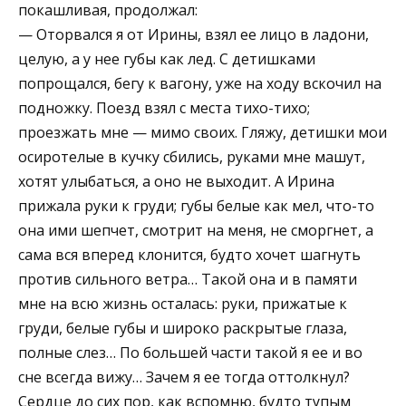
покашливая, продолжал:
— Оторвался я от Ирины, взял ее лицо в ладони,
целую, а у нее губы как лед. С детишками
попрощался, бегу к вагону, уже на ходу вскочил на
подножку. Поезд взял с места тихо-тихо;
проезжать мне — мимо своих. Гляжу, детишки мои
осиротелые в кучку сбились, руками мне машут,
хотят улыбаться, а оно не выходит. А Ирина
прижала руки к груди; губы белые как мел, что-то
она ими шепчет, смотрит на меня, не сморгнет, а
сама вся вперед клонится, будто хочет шагнуть
против сильного ветра… Такой она и в памяти
мне на всю жизнь осталась: руки, прижатые к
груди, белые губы и широко раскрытые глаза,
полные слез… По большей части такой я ее и во
сне всегда вижу… Зачем я ее тогда оттолкнул?
Сердце до сих пор, как вспомню, будто тупым