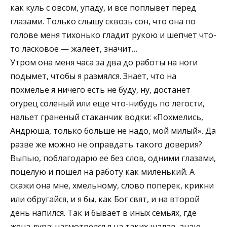
как куль с овсом, упаду, и все поплывет перед
глазами. Только слышу сквозь сон, что она по
голове меня тихонько гладит рукою и шепчет что-
то ласковое — жалеет, значит…
Утром она меня часа за два до работы на ноги
подымет, чтобы я размялся. Знает, что на
похмелье я ничего есть не буду, ну, достанет
огурец соленый или еще что-нибудь по легости,
нальет граненый стаканчик водки: «Похмелись,
Андрюша, только больше не надо, мой милый». Да
разве же можно не оправдать такого доверия?
Выпью, поблагодарю ее без слов, одними глазами,
поцелую и пошел на работу как миленький. А
скажи она мне, хмельному, слово поперек, крикни
или обругайся, и я бы, как Бог свят, и на второй
день напился. Так и бывает в иных семьях, где
жена дура; насмотрелся я на таких шалав, знаю.