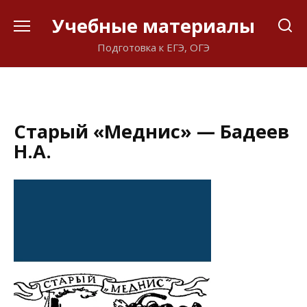
Перейти
Учебные материалы
к
содержанию
Подготовка к ЕГЭ, ОГЭ
Старый «Меднис» — Бадеев
Н.А.