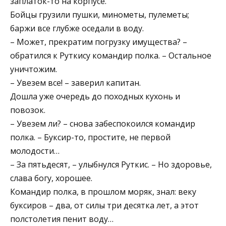
заплаток-то на корпусе.
Бойцы грузили пушки, минометы, пулеметы;
баржи все глубже оседали в воду.
– Может, прекратим погрузку имущества? –
обратился к Руткису командир полка. – Остальное
уничтожим.
– Увезем все! – заверил капитан.
Дошла уже очередь до походных кухонь и
повозок.
– Увезем ли? – снова забеспокоился командир
полка. – Буксир-то, простите, не первой
молодости…
– За пятьдесят, – улыбнулся Руткис. – Но здоровье,
слава богу, хорошее.
Командир полка, в прошлом моряк, знал: веку
буксиров – два, от силы три десятка лет, а этот
полстолетия пенит воду…