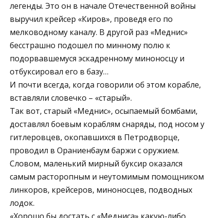
легенды. Это он в начале Отечественной войны
выручил крейсер «Киров», проведя его по
мелководному каналу. В другой раз «Меднис»
бесстрашно подошел по минному полю к
подорвавшемуся эскадренному миноносцу и
отбуксировал его в базу…
И почти всегда, когда говорили об этом корабле,
вставляли словечко – «старый».
Так вот, старый «Меднис», осыпаемый бомбами,
доставлял боевым кораблям снаряды, под носом у
гитлеровцев, окопавшихся в Петродворце,
проводил в Ораниенбаум баржи с оружием.
Словом, маленький мирный буксир оказался
самым расторопным и неутомимым помощником
линкоров, крейсеров, миноносцев, подводных
лодок.
«Хорошо бы достать с «Медниса» какую-либо