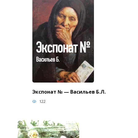
Экспонат № — Васильев Б.Л.
122