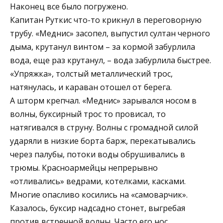
Наконец все было погружено.
Капитан Руткис что-то крикнул в переговорную
трубу. «Меднис» засопел, выпустил султан черного
дыма, крутанул винтом – за кормой забурлила
вода, еще раз крутанул, – вода забурлила быстрее.
«Упряжка», толстый металлический трос,
натянулась, и караван отошел от берега.
А шторм крепчал. «Меднис» зарывался носом в
волны, буксирный трос то провисал, то
натягивался в струну. Волны с громадной силой
ударяли в низкие борта барж, перекатывались
через палубы, потоки воды обрушивались в
трюмы. Красноармейцы непрерывно
«отливались» ведрами, котелками, касками.
Многие опасливо косились на «самоварчик».
Казалось, буксир надсадно стонет, выгребая
против встречной волны. Часто его нос