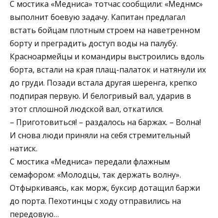
С мостика «Медниса» тотчас сообщили: «Меднмс»
выполнит боевую задачу. Капитан предлагал
встать бойцам плотным строем на наветренном
борту и преградить доступ воды на палубу.
Красноармейцы и командиры выстроились вдоль
борта, встали на края плащ-палаток и натянули их
до груди. Позади встала другая шеренга, крепко
подпирая первую. И белогривый вал, ударив в
этот сплошной людской вал, откатился.
– Приготовиться! – раздалось на баржах. – Волна!
И снова люди приняли на себя стремительный
натиск.
С мостика «Медниса» передали флажным
семафором: «Молодцы, так держать волну».
Отфыркиваясь, как морж, буксир дотащил баржи
до порта. Пехотинцы с ходу отправились на
передовую…