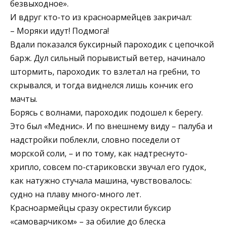
безвыходное».
И вдруг кто-то из красноармейцев закричал:
– Моряки идут! Подмога!
Вдали показался буксирный пароходик с цепочкой
барж. Дул сильный порывистый ветер, начинало
штормить, пароходик то взлетал на гребни, то
скрывался, и тогда виднелся лишь кончик его
мачты.
Борясь с волнами, пароходик подошел к берегу.
Это был «Меднис». И по внешнему виду – палуба и
надстройки поблекли, словно поседели от
морской соли, – и по тому, как надтреснуто-
хрипло, совсем по-стариковски звучал его гудок,
как натужно стучала машина, чувствовалось:
судно на плаву много-много лет.
Красноармейцы сразу окрестили буксир
«самоварчиком» – за обилие до блеска