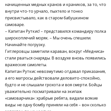
начищенных медных кранов и краников, за то, что
внутри что-то урчало, пыхтело и тонко
присвистывало, как в старом бабушкином
самоваре.
– Капитан Руткис! – представился командиру полка
широкоплечий моряк. – Мы очень спешили.
Начинайте погрузку.
Гитлеровцы заметили караван, вокруг «Медниса»
стали рваться снаряды. В воздухе вновь появились
вражеские самолеты.
Капитан Руткис невозмутимо отдавал приказания,
а его матросы действовали деловито-спокойно,
будто и не слышали грохота и воя смерти. Бойцы
уважительно посматривали на экипаж
«самоварчика»: храбрые ребята, видали всякие
виды: не одну бомбу приняли на себя – вон сколько