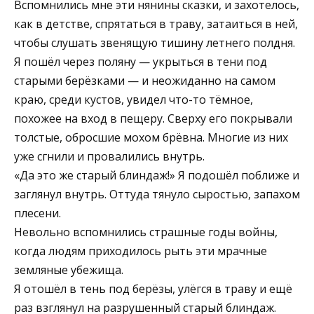
Вспомнились мне эти нянины сказки, и захотелось,
как в детстве, спрятаться в траву, затаиться в ней,
чтобы слушать звенящую тишину летнего полдня.
Я пошёл через поляну — укрыться в тени под
старыми берёзками — и неожиданно на самом
краю, среди кустов, увидел что-то тёмное,
похожее на вход в пещеру. Сверху его покрывали
толстые, обросшие мохом брёвна. Многие из них
уже сгнили и провалились внутрь.
«Да это же старый блиндаж!» Я подошёл поближе и
заглянул внутрь. Оттуда тянуло сыростью, запахом
плесени.
Невольно вспомнились страшные годы войны,
когда людям приходилось рыть эти мрачные
земляные убежища.
Я отошёл в тень под берёзы, улёгся в траву и ещё
раз взглянул на разрушенный старый блиндаж.