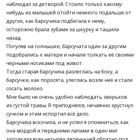
наблюдал за детворой. Стоило только какому-
нибудь из малышей отойти немного подальше от
других, как барсучиха подбегала к нему,
осторожно брала зубами за шкурку и тащила
назад.
Погуляв на солнышке, барсучата один за другим
подобрались к матери и начали толкать её своими
чёрными носиками под живот.
Тогда старая барсучиха разлеглась на боку, а
барсучки, как поросята, улеглись возле неё и стали
сосать молоко.
Мне было не очень удобно наблюдать зверьков
из густой травы. Я приподнялся, нечаянно хрустнул
сучком и этим испортил всё дело.
Барсучиха вскочила, и не успел я опомниться, как
она мордой и передними лапами в один миг
затолкала всех четырёх детёнышей обратно под