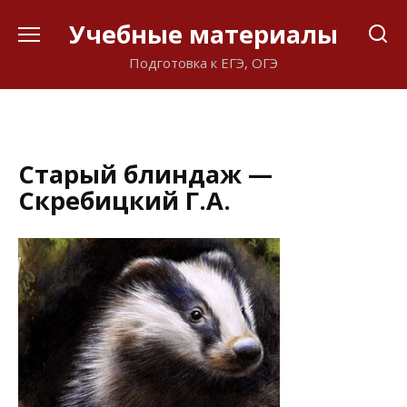
Перейти
Учебные материалы
к
содержанию
Подготовка к ЕГЭ, ОГЭ
Старый блиндаж —
Скребицкий Г.А.