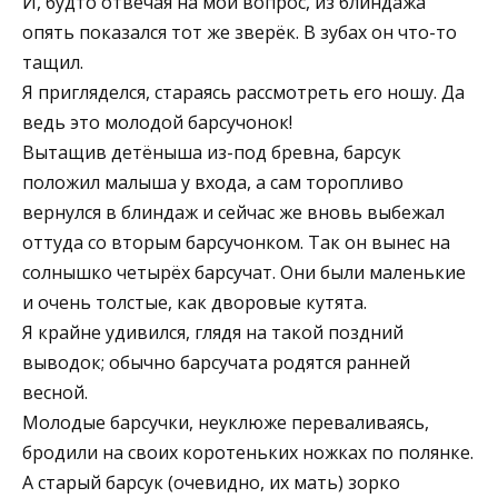
И, будто отвечая на мой вопрос, из блиндажа
опять показался тот же зверёк. В зубах он что-то
тащил.
Я пригляделся, стараясь рассмотреть его ношу. Да
ведь это молодой барсучонок!
Вытащив детёныша из-под бревна, барсук
положил малыша у входа, а сам торопливо
вернулся в блиндаж и сейчас же вновь выбежал
оттуда со вторым барсучонком. Так он вынес на
солнышко четырёх барсучат. Они были маленькие
и очень толстые, как дворовые кутята.
Я крайне удивился, глядя на такой поздний
выводок; обычно барсучата родятся ранней
весной.
Молодые барсучки, неуклюже переваливаясь,
бродили на своих коротеньких ножках по полянке.
А старый барсук (очевидно, их мать) зорко