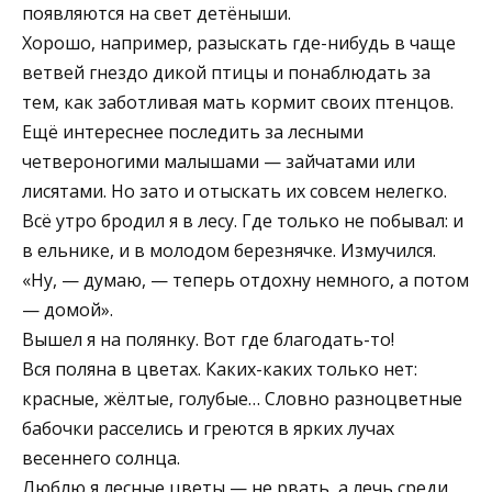
появляются на свет детёныши.
Хорошо, например, разыскать где-нибудь в чаще
ветвей гнездо дикой птицы и понаблюдать за
тем, как заботливая мать кормит своих птенцов.
Ещё интереснее последить за лесными
четвероногими малышами — зайчатами или
лисятами. Но зато и отыскать их совсем нелегко.
Всё утро бродил я в лесу. Где только не побывал: и
в ельнике, и в молодом березнячке. Измучился.
«Ну, — думаю, — теперь отдохну немного, а потом
— домой».
Вышел я на полянку. Вот где благодать-то!
Вся поляна в цветах. Каких-каких только нет:
красные, жёлтые, голубые… Словно разноцветные
бабочки расселись и греются в ярких лучах
весеннего солнца.
Люблю я лесные цветы — не рвать, а лечь среди