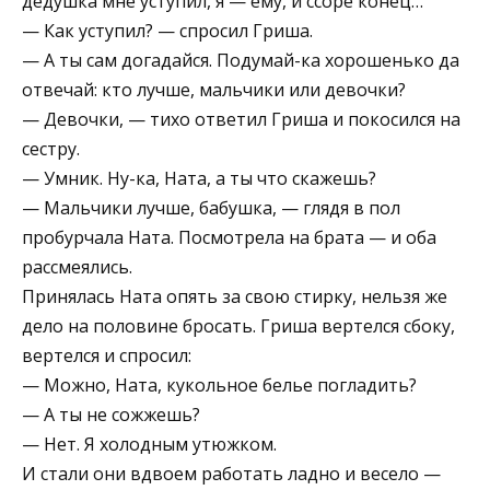
дедушка мне уступил, я — ему, и ссоре конец…
— Как уступил? — спросил Гриша.
— А ты сам догадайся. Подумай-ка хорошенько да
отвечай: кто лучше, мальчики или девочки?
— Девочки, — тихо ответил Гриша и покосился на
сестру.
— Умник. Ну-ка, Ната, а ты что скажешь?
— Мальчики лучше, бабушка, — глядя в пол
пробурчала Ната. Посмотрела на брата — и оба
рассмеялись.
Принялась Ната опять за свою стирку, нельзя же
дело на половине бросать. Гриша вертелся сбоку,
вертелся и спросил:
— Можно, Ната, кукольное белье погладить?
— А ты не сожжешь?
— Нет. Я холодным утюжком.
И стали они вдвоем работать ладно и весело —