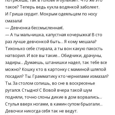
такое? Теперь ведь кукла водянкой заболеет.
И Гриша сердит. Мокрым одеяльцем по носу
смазала!
— Девчонка бессмысленная!..
— А ты мальчишка, капустная кочерыжка! В сто
раз лучше девчонкой быть… Я кому мешала?
Тихонько себе стирала, а ты вон какую пакость
натворил. И все вы такие… Обидчики, драчуны,
задиры… Думаешь, штанишки надел, так тебе все
можно? Кошку кто в картонку с маминой шляпой
посадил? Ты. Грамматику кто чернилами измазал?
Ты. За столом сопишь, во сне в воскресенье
ругался. Стыдно! С Вовой вчера такой шум
подняли, точно слоны дикие в дом ворвались…
Стулья вверх ногами, в камин супом брызгали…
Девочки никогда себя так не ведут.