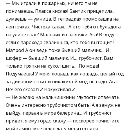
— Мы играли в пожарных, ничего ты не
понимаешь. Плакса кислая! Бантик прицепила,
думаешь — умница. В тетрадках промокашка на
ленточках. Чистеха какая… А кто тебя от бульдога
на улице спас? Мальчик из лавочки. Ага! В воду
если с парохода свалишься, кто тебя вытащит?
Матрос! А он ведь тоже бывший мальчик… И
шофер — бывший мальчик. И… трубочист. Вам
только тряпки на кукол шить… По моде!
Подумаешь! У меня лошадь как лошадь, целый год
за диваном стоит и никаких ей мод не надо. Ага!
Нечего сказать? Накуксилась?
— Не желаю на мальчишкины глупости отвечать.
Очень интересно трубочистом быть! А я замуж не
выйду, первая в мире балерина… И трубочист
придет, я ему гордо скажу — поскорее почистите
мой камин, мне некогда, у меня сегодня