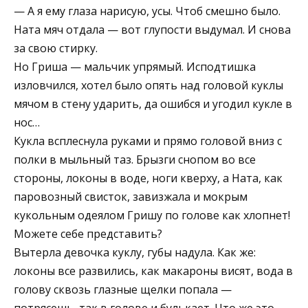
— А я ему глаза нарисую, усы. Чтоб смешно было.
Ната мяч отдала — вот глупости выдумал. И снова
за свою стирку.
Но Гриша — мальчик упрямый. Исподтишка
изловчился, хотел было опять над головой куклы
мячом в стену ударить, да ошибся и угодил кукле в
нос…
Кукла всплеснула руками и прямо головой вниз с
полки в мыльный таз. Брызги снопом во все
стороны, локоны в воде, ноги кверху, а Ната, как
паровозный свисток, завизжала и мокрым
кукольным одеялом Гришу по голове как хлопнет!
Можете себе представить?
Вытерла девочка куклу, губы надула. Как же:
локоны все развились, как макароны висят, вода в
голову сквозь глазные щелки попала —
потрясешь, так в голове и булькает. Что же это