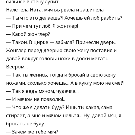
сильнее в стену лупит.
Налетела Ната, мяч вырвала и зашипела:
— Ты что это делаешь?! Хочешь ей лоб разбить?
— При чем тут лоб. Я жонглер!
— Какой жонглер?
— Такой. В цирке — забыла? Принесли дверь.
Жонглер перед дверью свою жену поставил и
давай вокруг головы ножи в доски метать…
Веером…
— Так ты женись, тогда и бросай в свою жену
ножами, сколько хочешь… А в куклу мою не смей!
— Так я ведь мячом, чудачка…
— И мячом не позволю!..
— Что же я делать буду? Ишь ты какая, сама
стирает, а мне и мячом нельзя… Ну, давай мяч, я
бросать не буду.
— Зачем же тебе мяч?