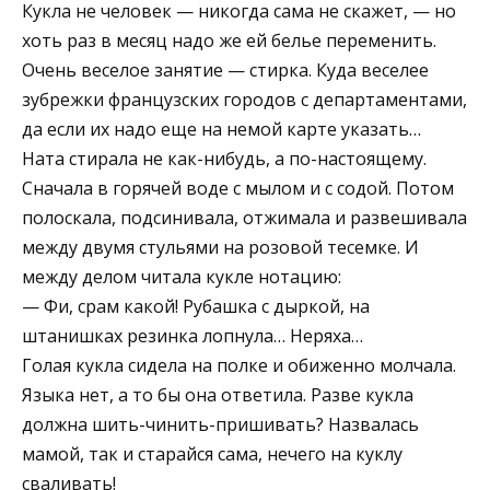
Кукла не человек — никогда сама не скажет, — но
хоть раз в месяц надо же ей белье переменить.
Очень веселое занятие — стирка. Куда веселее
зубрежки французских городов с департаментами,
да если их надо еще на немой карте указать…
Ната стирала не как-нибудь, а по-настоящему.
Сначала в горячей воде с мылом и с содой. Потом
полоскала, подсинивала, отжимала и развешивала
между двумя стульями на розовой тесемке. И
между делом читала кукле нотацию:
— Фи, срам какой! Рубашка с дыркой, на
штанишках резинка лопнула… Неряха…
Голая кукла сидела на полке и обиженно молчала.
Языка нет, а то бы она ответила. Разве кукла
должна шить-чинить-пришивать? Назвалась
мамой, так и старайся сама, нечего на куклу
сваливать!