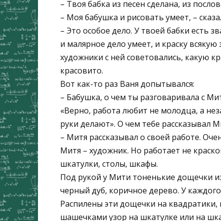
– Твоя бабка из песен сделана, из посло
– Моя бабушка и рисовать умеет, – сказа
– Это особое дело. У твоей бабки есть 
и малярное дело умеет, и краску всякую
художники с ней советовались, какую кр
красовито.
Вот как-то раз Ваня допытывался:
– Бабушка, о чем ты разговаривала с М
«Верно, работа любит не молодца, а нез
руки делают». О чем тебе рассказывал М
– Митя рассказывал о своей работе. Оч
Митя – художник. Но работает не краск
шкатулки, столы, шкафы.
Под рукой у Мити тоненькие дощечки из
черный дуб, коричное дерево. У каждого
Распилены эти дощечки на квадратики,
шашечками узор на шкатулке или на шк