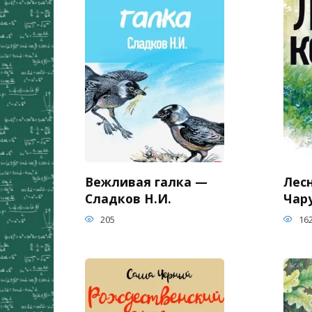
Вежливая галка —
Лес
Сладков Н.И.
Чар
205
16