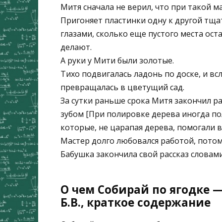
Митя сначала не верил, что при такой м
Пригоняет пластинки одну к другой тща
глазами, сколько еще пустого места остае
делают.
А руки у Мити были золотые.
Тихо подвигалась ладонь по доске, и в
превращалась в цветущий сад.
За сутки раньше срока Митя закончил р
зубом [При полировке дерева иногда п
которые, не царапая дерева, помогали в
Мастер долго любовался работой, пото
Бабушка закончила свой рассказ словами
О чем Собирай по ягодке 
Б.В., краткое содержание