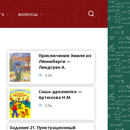
ГЭ
ВОПРОСЫ
Приключения Эмиля из
Лённеберги —
Линдгрен А.
3.3к.
Саша-дразнилка —
Артюхова Н.М.
2.5к.
Задание 21. Пунктуационный