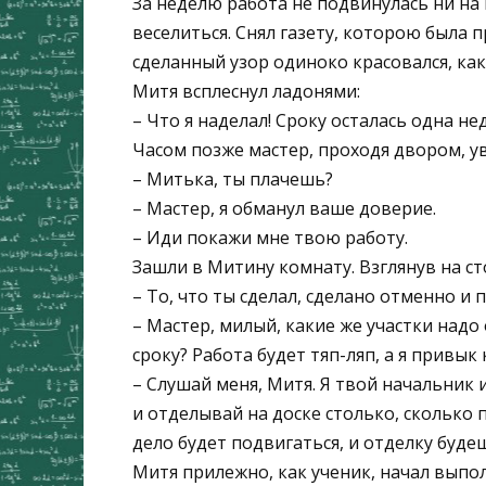
За неделю работа не подвинулась ни на 
веселиться. Снял газету, которою была п
сделанный узор одиноко красовался, как
Митя всплеснул ладонями:
– Что я наделал! Сроку осталась одна не
Часом позже мастер, проходя двором, ув
– Митька, ты плачешь?
– Мастер, я обманул ваше доверие.
– Иди покажи мне твою работу.
Зашли в Митину комнату. Взглянув на ст
– То, что ты сделал, сделано отменно и 
– Мастер, милый, какие же участки надо
сроку? Работа будет тяп-ляп, а я привык
– Слушай меня, Митя. Я твой начальник
и отделывай на доске столько, сколько 
дело будет подвигаться, и отделку буде
Митя прилежно, как ученик, начал выпо