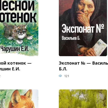
ной котенок —
Экспонат № — Васил
ушин Е.И.
Б.Л.
2
121