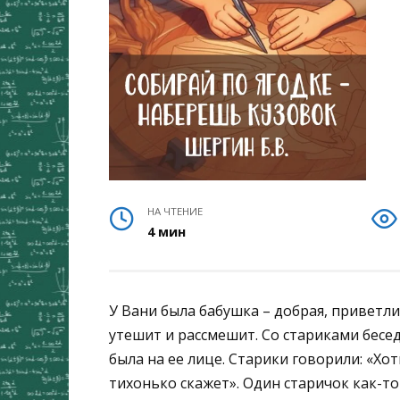
НА ЧТЕНИЕ
4 мин
У Вани была бабушка – добрая, приветл
утешит и рассмешит. Со стариками бесе
была на ее лице. Старики говорили: «Хоть
тихонько скажет». Один старичок как-то 