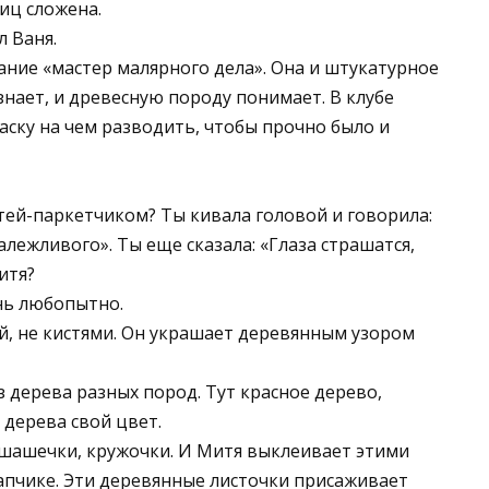
виц сложена.
л Ваня.
звание «мастер малярного дела». Она и штукатурное
 знает, и древесную породу понимает. В клубе
аску на чем разводить, чтобы прочно было и
итей-паркетчиком? Ты кивала головой и говорила:
алежливого». Ты еще сказала: «Глаза страшатся,
итя?
ень любопытно.
ой, не кистями. Он украшает деревянным узором
 дерева разных пород. Тут красное дерево,
 дерева свой цвет.
 шашечки, кружочки. И Митя выклеивает этими
апчике. Эти деревянные листочки присаживает