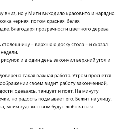
ху вниз, но у Мити выходило красовито и нарядно.
жка черная, потом красная, белая.
дке. Благодаря прозрачности цветного дерева
.
столешницу – верхнюю доску стола – и сказал:
 недели.
 рисунок и в один день закончил верхний угол и
доверена такая важная работа. Утром проснется
 воображении своем видит работу законченной,
ости: одеваясь, танцует и поет. На минуту
чки, но радость подмывает его. Бежит на улицу,
ята, моим художеством будут любоваться