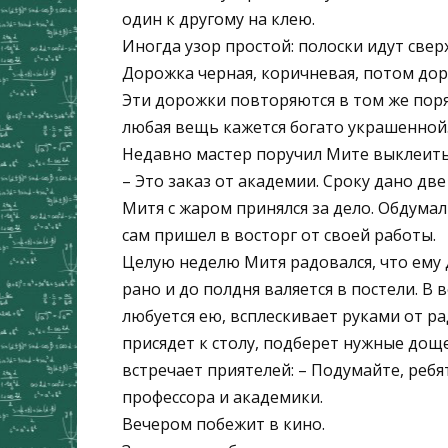
один к другому на клею.
Иногда узор простой: полоски идут свер
Дорожка черная, коричневая, потом доро
Эти дорожки повторяются в том же поря
любая вещь кажется богато украшенной
Недавно мастер поручил Мите выклеить 
– Это заказ от академии. Сроку дано две
Митя с жаром принялся за дело. Обдумал
сам пришел в восторг от своей работы.
Целую неделю Митя радовался, что ему 
рано и до полдня валяется в постели. В
любуется ею, всплескивает руками от рад
присядет к столу, подберет нужные доще
встречает приятелей: – Подумайте, реб
профессора и академики.
Вечером побежит в кино.