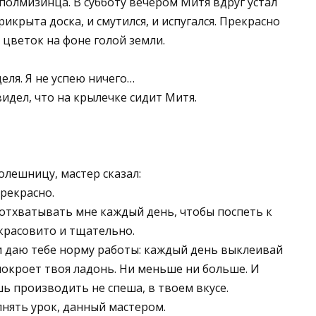
полмизинца. В субботу вечером Митя вдруг устал
рикрыта доска, и смутился, и испугался. Прекрасно
 цветок на фоне голой земли.
деля. Я не успею ничего…
идел, что на крылечке сидит Митя.
олешницу, мастер сказал:
прекрасно.
 отхватывать мне каждый день, чтобы поспеть к
 красовито и тщательно.
 и даю тебе норму работы: каждый день выклеивай
покроет твоя ладонь. Ни меньше ни больше. И
шь производить не спеша, в твоем вкусе.
лнять урок, данный мастером.