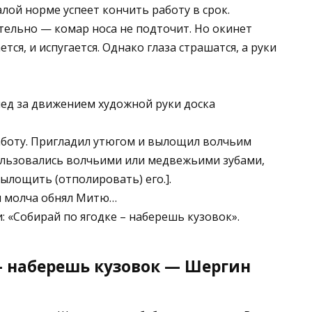
алой норме успеет кончить работу в срок.
тельно — комар носа не подточит. Но окинет
тся, и испугается. Однако глаза страшатся, а руки
след за движением художной руки доска
аботу. Пригладил утюгом и вылощил волчьим
ользовались волчьими или медвежьими зубами,
ылощить (отполировать) его.].
м молча обнял Митю…
: «Собирай по ягодке – наберешь кузовок».
— наберешь кузовок — Шергин