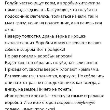
Голуби честно ищут корм, а воробьи-хитрюги за
ними подглядывают. Как увидят, что голуби на
подоконник слетелись, толкаться начали, так и
мчат сразу, но не на подоконник, а на панель под
окно.
Наверху толкотня, драка: зёрна и крошки
сыплются вниз. Воробьи внизу не зевают: клюют
себе с выбором. Вот пройдохи!
Но раз попали и воробьи впросак!
Видят как-то: собрались голуби, затеяли возню.
Приседают, хвосты веером, хлопают крыльями.
Встряхиваются, толкаются, воркуют. Но собрались
они на этот раз не на подоконнике, как всегда, а
внизу, на земле. Ничего не понять!
«Нас провести хотят!» − смекнули самые стреляные
воробьи. И со всех сторон скорее в голубиную
толчею: шмыг, порх, скок!