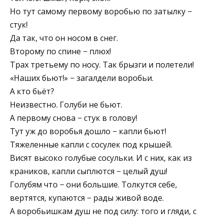
Но тут самому первому воробью по затылку −
стук!
Да так, что он носом в снег.
Второму по спине − плюх!
Трах третьему по носу. Так брызги и полетели!
«Наших бьют!» − загалдели воробьи.
А кто бьёт?
Неизвестно. Голуби не бьют.
А первому снова − стук в голову!
Тут уж до воробья дошло − капли бьют!
Тяжеленные капли с сосулек под крышей.
Висят высоко голубые сосульки. И с них, как из
краников, капли сыплются − целый душ!
Голубям что − они большие. Толкутся себе,
вертятся, купаются − рады живой воде.
А воробьишкам душ не под силу: того и гляди, с