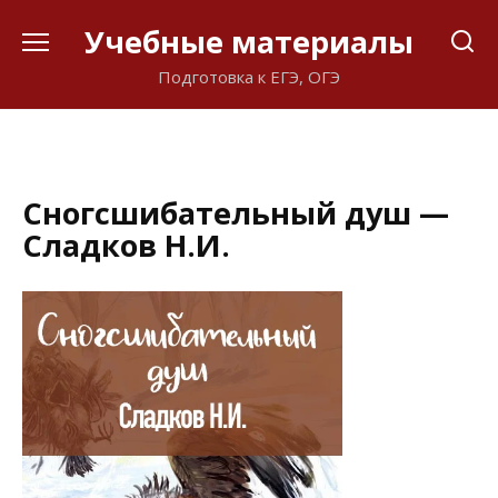
Перейти
Учебные материалы
к
содержанию
Подготовка к ЕГЭ, ОГЭ
Сногсшибательный душ —
Сладков Н.И.