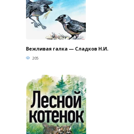
Вежливая галка — Сладков Н.И.
205