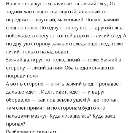
Налево под кустом начинается заячий след. От
задних лап следок вытянутый, длинный; от
передних — круглый, маленький. Пошёл заячий
след по полю. По одну сторону его — другой след,
побольше; в снегу от когтей дырки — лисий след.
А
по другую сторону заячьего следа ещё след: тоже
лисий, только назад ведёт.
Заячий дал круг по полю; лисий — тоже. Заячий в
сторону — лисий за ним. Оба следа кончаются
посреди поля.
А вот в стороне — опять заячий след. Пропадает,
дальше идёт… Идёт, идёт, идёт — и вдруг
оборвался — как под землю ушёл! А где пропал,
там снег примят, и по сторонам будто кто
пальцами мазнул. Куда лиса делась? Куда заяц
пропал?
Разберём по складам.