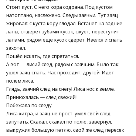
Стоит куст. С него кора содрана. Под кустом
натоптано, наслежено. Следы заячьи. Тут заяц
жировал: с куста кору глодал. Встанет на задние
лапы, отдерёт зубами кусок, сжуёт, переступит
лапами, рядом ещё кусок сдерёт. Наелся и спать
захотел.
Пошёл искать, где спрятаться.
А вот — лисий след, рядом с заячьим. Было так:
ушёл заяц спать. Час проходит, другой. Идёт
полем лиса.
Глядь, заячий след на снегу! Лиса нос к земле.
Принюхалась — след свежий!
Побежала по следу.
Лиса хитра, и заяц не прост: умел свой след
запутать. Скакал, скакал по полю, завернул,
выкружил большую петлю, свой же след пересек