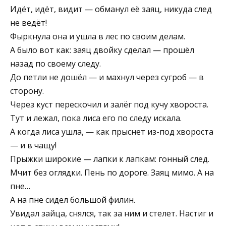
Идёт, идёт, видит — обманул её заяц, никуда след
не ведёт!
Фыркнула она и ушла в лес по своим делам.
А было вот как: заяц двойку сделал — прошёл
назад по своему следу.
До петли не дошёл — и махнул через сугроб — в
сторону.
Через куст перескочил и залёг под кучу хвороста.
Тут и лежал, пока лиса его по следу искала.
А когда лиса ушла, — как прыснет из-под хвороста
— и в чащу!
Прыжки широкие — лапки к лапкам: гонный след.
Мчит без оглядки. Пень по дороге. Заяц мимо. А на
пне…
А на пне сидел большой филин.
Увидал зайца, снялся, так за ним и стелет. Настиг и