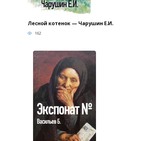
Лесной котенок — Чарушин Е.И.
162