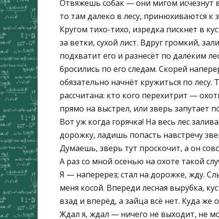
Отвяжешь собак — они мигом исчезнут в 
то там далеко в лесу, принюхиваются к 
Кругом тихо-тихо, изредка пискнет в ку
за ветки, сухой лист. Вдруг громкий, з
подхватит его и разнесёт по далёким ле
бросились по его следам. Скорей напере
обязательно начнёт кружиться по лесу. Т
рассчитана: кто кого перехитрит — охот
прямо на выстрел, или зверь запутает по 
Вот уж когда горячка! На весь лес залив
дорожку, ладишь попасть навстречу звер
Думаешь, зверь тут проскочит, а он сов
А раз со мной осенью на охоте такой слу
Я — наперерез; стал на дорожке, жду. Сл
меня косой. Впереди лесная вырубка, ку
взад и вперёд, а зайца всё нет. Куда же 
Ждал я, ждал — ничего не выходит, не м