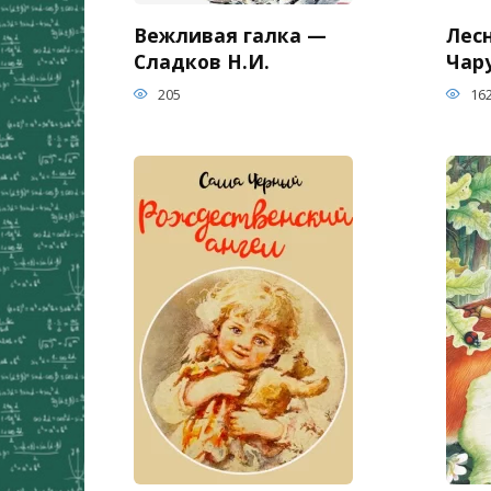
Вежливая галка —
Лес
Сладков Н.И.
Чар
205
16