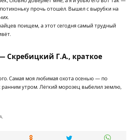
ёк, словно доверяет мне, а я и убью его вот так —
ё, потихоньку прочь отошёл. Вышел с вырубки на
чих.
зайцев поищем, а этот сегодня самый трудный
ивёт.
 Скребицкий Г.А., краткое
го. Самая моя любимая охота осенью — по
с ранним утром. Лёгкий морозец выбелил землю,
А.