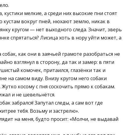
ело.
, кустики мелкие, а среди них высокие пни стоят
о кустам вокруг пней, нюхают землю, никак в
лянку кругом — нет выходного следа. Значит, зверь
лянке спрятаться? Лисица хоть в нору уйти может, а
 собак, как они в заячьей грамоте разобраться не
айно взглянул в сторону, да так и замер: в пяти
ушистый комочек, притаился, глазёнки так и
пне на самом виду. Внизу кругом него собаки
. Жутко косому с пня соскочить прямо к собакам.
рижал и не шевельнётся.
обак забрался! Запутал следы, а сам вот где
 хитрее тебя. Возьму и застрелю».
глядит на меня, будто просит: «Молчи, не выдавай