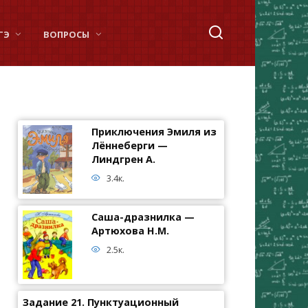
ГЭ
ВОПРОСЫ
Приключения Эмиля из
Лённеберги —
Линдгрен А.
3.4к.
Саша-дразнилка —
Артюхова Н.М.
2.5к.
Задание 21. Пунктуационный