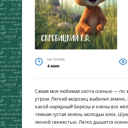
НА ЧТЕНИЕ
4 мин
Самая моя любимая охота осенью — по з
утром. Лёгкий морозец выбелил землю, 
какой нарядный! Берёзы и клёны все жёл
тёмная густая зелень молодых ёлок. Шум
лесной свежестью. Легко дышится осенни