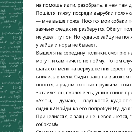
на помощь идти, разобрать, в чём там д
Пошёл я, гляжу: посреди вырубки полянка
— мне выше пояса. Носятся мои собаки п
заячьих следах не разберутся. Обегут по
не ушёл, тут он. Но куда же зайцу на по
у зайца и норы не бывает.
Вышел я на середину полянки, смотрю на
могут, и сам ничего не пойму. Потом случ
шагах от меня на верхушке пня сереет п
впились в меня. Сидит заяц на высоком 
носятся, а рядом охотник с ружьём стоит
Затаился он, сжался весь, уши к спине п
«Ах ты, — думаю, — плут косой, куда от с
сидишь! Найди-ка его попробуй! Ну, да я
Прицелился я, а заяц и не шевельнётся, 
собакам!»