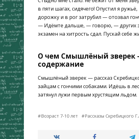
Стыдно мне стало: не бежит от меня звер
в пяти шагах, сидячего! Опустил я ружь
дорожку и в рог затрубил — отозвал гон
— Идёмте дальше, — говорю, — других 
экзамен на хитрость сдал. Пускай себе ж
О чем Смышлёный зверек —
содержание
Смышлёный зверек — рассказ Скребицко
зайцам с гончими собаками. Идёшь в ле
затянул лужи первым хрустящим льдом.
Возраст 7-10 лет
Рассказы Скребицкого Г.