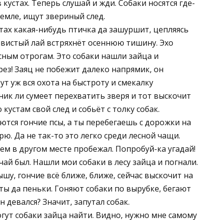
кустах. Теперь слушай и жди. Собаки носятся где-
земле, ищут звериный след.
стах какая-нибудь птичка да зашуршит, цепляясь
аливистый лай встряхнёт осеннюю тишину. Эхо
сным отрогам. Это собаки нашли зайца и
рез! Заяц не побежит далеко напрямик, он
ут уж вся охота на быстроту и смекалку
ник ли сумеет перехватить зверя и тот выскочит
кустам свой след и собьёт с толку собак.
аются гончие псы, а ты перебегаешь с дорожки на
ю. Да не так-то это легко среди лесной чащи.
сем в другом месте пробежал. Попробуй-ка угадай!
чай был. Нашли мои собаки в лесу зайца и погнали.
ышу, гончие всё ближе, ближе, сейчас выскочит на
сты да пеньки. Гоняют собаки по вырубке, бегают
он девался? Значит, запутал собак.
огут собаки зайца найти. Видно, нужно мне самому