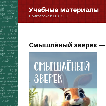
Перейти
Учебные материалы
к
Подготовка к ЕГЭ, ОГЭ
содержанию
Смышлёный зверек — 