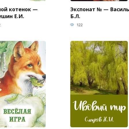
ной котенок —
Экспонат № — Васил
ушин Е.И.
Б.Л.
2
122