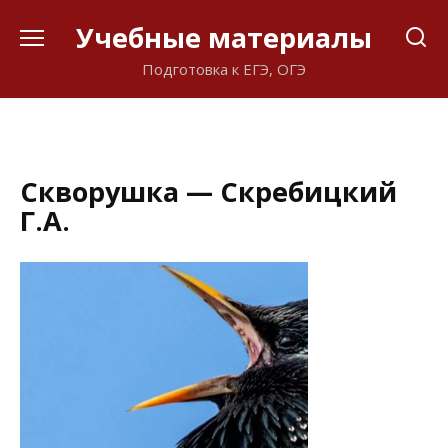
Перейти
Учебные материалы
к
содержанию
Подготовка к ЕГЭ, ОГЭ
Скворушка — Скребицкий
Г.А.