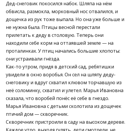
Дед-снеговик покосился набок. Шляпа на нём
обвисла, размокла, морковный нос отвалился, и
дощечка из рук тоже выпала. Но она уже больше и
не нужна была. Птицы весной перестали
прилетать к деду в столовую. Теперь они
находили себе корм на оттаявшей земле — на
проталинках. У птиц начались большие хлопоты:
они устраивали гнёзда.
Как-то утром, придя в детский сад, ребятишки
увидели в окно воробья. Он сел на шляпу деду-
снеговику и вдруг схватил клювом торчавшую из
неё соломинку, схватил и улетел. Марья Ивановна
сказала, что воробей понёс её себе в гнездо.
Марья Ивановна с детьми сколотила из дощечек
птичий дом — скворечник.
Скворечник пристроили в саду на высоком дереве.
Каждое утро, выходя гулять, дети смотрели, не