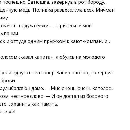
 поспешно. Батюшка, завернув в рот бороду,
щенную медь. Поливка развеселила всех. Мичман
аму.
 смеясь, надула губки. — Принесите мой
омпании.
юк и оттуда одним прыжком к кают-компании и
голосом сказал капитан, любуясь на молодого
рь и вдруг снова запер. Запер плотно, повернул
 брови.
аулыбался он даме. — Мне очень-очень хотелось
ом, честное слово. — И он достал из бокового
его… хранить как память.
ите же!