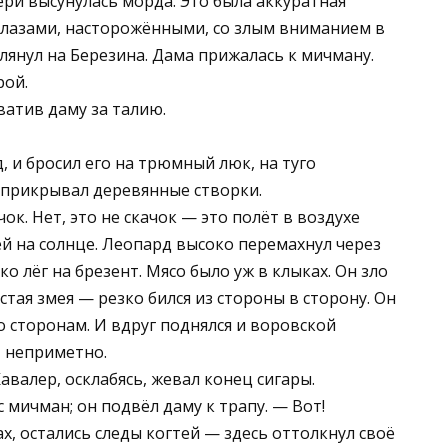
ри высунулась морда. Это была аккуратная
глазами, насторожёнными, со злым вниманием в
глянул на Березина. Дама прижалась к мичману.
рой.
атив даму за талию.
, и бросил его на трюмный люк, на туго
 прикрывал деревянные створки.
ок. Нет, это не скачок — это полёт в воздухе
й на солнце. Леопард высоко перемахнул через
о лёг на брезент. Мясо было уж в клыках. Он зло
стая змея — резко бился из стороны в сторону. Он
о сторонам. И вдруг поднялся и воровской
, неприметно.
авалер, осклабясь, жевал конец сигары.
мичман; он подвёл даму к трапу. — Вот!
ах, остались следы когтей — здесь оттолкнул своё