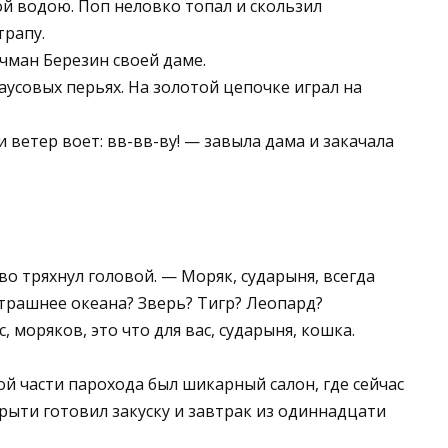
ой водою. Поп неловко топал и скользил
трапу.
ичман Березин своей даме.
аусовых перьях. На золотой цепочке играл на
 и ветер воет: вв-вв-ву! — завыла дама и закачала
о тряхнул головой. — Моряк, сударыня, всегда
страшнее океана? Зверь? Тигр? Леопард?
 моряков, это что для вас, сударыня, кошка.
вой части парохода был шикарный салон, где сейчас
рыти готовил закуску и завтрак из одиннадцати