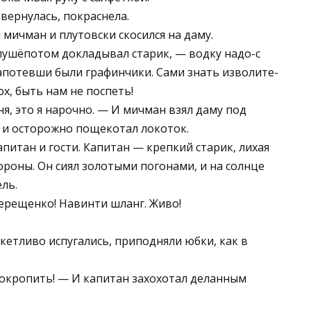
вернулась, покраснела.
 мичман и плутовски скосился на даму.
ушёпотом докладывал старик, — водку надо-с
 запотевши были графинчики. Сами знать изволите-
 ох, быть нам не поспеть!
ыня, это я нарочно. — И мичман взял даму под
 и осторожно пощекотал локоток.
апитан и гости. Капитан — крепкий старик, лихая
ороны. Он сиял золотыми погонами, и на солнце
ль.
Терещенко! Навинти шланг. Живо!
кетливо испугались, приподняли юбки, как в
покропить! — И капитан захохотал деланным