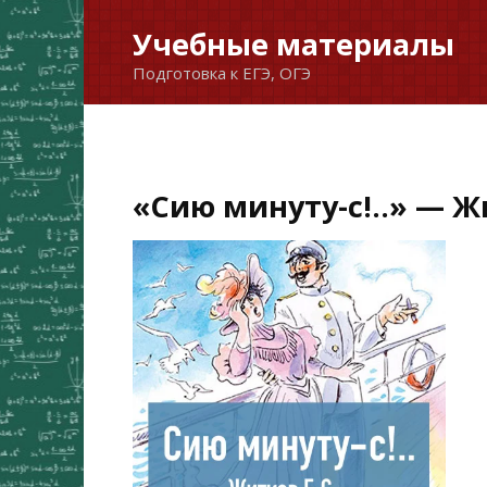
Перейти
Учебные материалы
к
Подготовка к ЕГЭ, ОГЭ
содержанию
«Сию минуту-с!..» — Ж