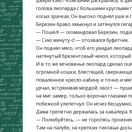
Двери кают-компании раскрылись. В две
голова леопарда с большими круглыми 
косых зрачках. Он высоко поднял уши и 
Березин браво хмыкнул и затянулся сига
— Пошёл! — скомандовал Березин, подхв
— Сию минуту-с! — отозвался буфетчик.
Он поднял мясо, чтоб его увидал леопард
натянутый брезентовый чехол, который
И в то же мгновенье леопард сделал скач
огромной кошки, блестящей, сверкающе
поваленное кресло-кабину и точно и мягк
урчал, встряхивая мордой, хвост — пуши
на миг замер, только ворочал глазами п
побежкой улепетнул. Он исчез бесшумно
Дама трепетно держалась за кавалера. К
— Полюбуйтесь, — не торопясь произнёс 
Там на палубе, на крепких тиковых доск