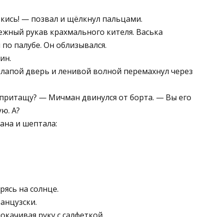
кись! — позвал и щёлкнул пальцами.
нежный рукав крахмального кителя. Васька
о палубе. Он облизывался.
ин.
л лапой дверь и ленивой волной перемахнул через
да притащу? — Мичман двинулся от борта. — Вы его
ю. А?
ана и шептала:
ясь на солнце.
анцузски.
окачивая руку с салфеткой.