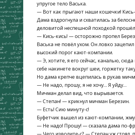
упругое тело Васька.
— Вот как прыгают наши кошечки! Кись-
Дама вздрогнула и схватилась за белос
деловитой неспешной походкой прошёл п
— Кись-кись! — осторожно пропел Берез
Васька не повёл ухом. Он ловко зацепи
высокий порог кают-компании.
— Э, хотите, я его сейчас, каналью, сю
себе накинете вокруг шеи, горжетку таку
Но дама крепче вцепилась в рукав мичм
— Не надо, прошу, я не хочу… Я уйду…
Мичман делал вид, что вырывается.
— Степан! — крикнул мичман Березин.
— Есть! Сию минуту-с!
Буфетчик вышел из кают-компании, жмур
— Не надо! Прошу! — сказала дама по-фр
— Чего изволите-с? — Степан уж стоял, п