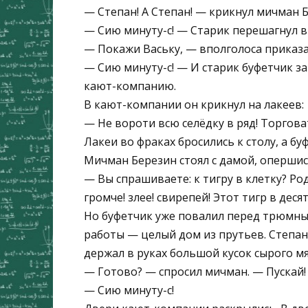
— Степан! А Степан! — крикнул мичман Б
— Сию минуту-с! — Старик перешагнул в
— Покажи Ваську, — вполголоса приказа
— Сию минуту-с! — И старик буфетчик 
кают-компанию.
В кают-компании он крикнул на лакеев:
— Не вороти всю селёдку в ряд! Торгова
Лакеи во фраках бросились к столу, а бу
Мичман Березин стоял с дамой, опершис
— Вы спрашиваете: к тигру в клетку? Ро
громче! злее! свирепей! Этот тигр в дес
Но буфетчик уже повалил перед трюмны
работы — целый дом из прутьев. Степан
держал в руках большой кусок сырого мя
— Готово? — спросил мичман. — Пускай!
— Сию минуту-с!