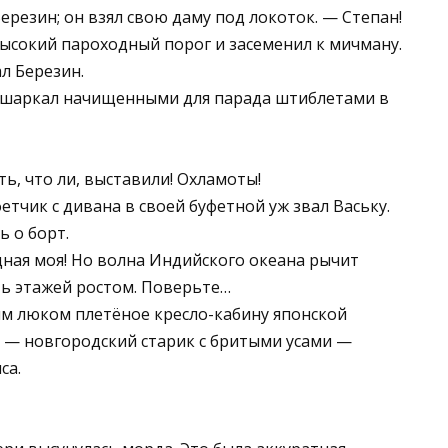
ерезин; он взял свою даму под локоток. — Степан!
ысокий пароходный порог и засеменил к мичману.
л Березин.
зашаркал начищенными для парада штиблетами в
ть, что ли, выставили! Охламоты!
фетчик с дивана в своей буфетной уж звал Ваську.
ь о борт.
дная моя! Но волна Индийского океана рычит
ять этажей ростом. Поверьте…
м люком плетёное кресло-кабину японской
 — новгородский старик с бритыми усами —
са.