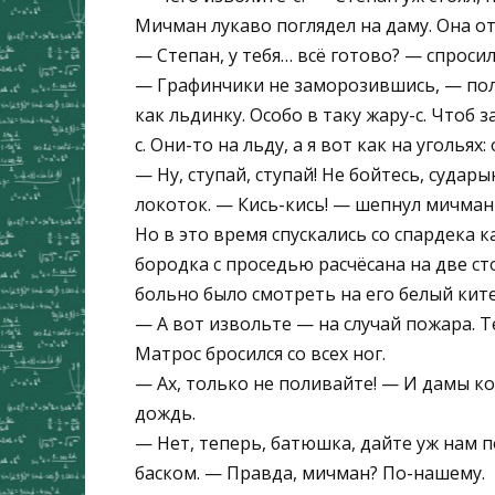
Мичман лукаво поглядел на даму. Она от
— Степан, у тебя… всё готово? — спросил
— Графинчики не заморозившись, — пол
как льдинку. Особо в таку жару-с. Чтоб
с. Они-то на льду, а я вот как на угольях:
— Ну, ступай, ступай! Не бойтесь, судар
локоток. — Кись-кись! — шепнул мичман
Но в это время спускались со спардека к
бородка с проседью расчёсана на две ст
больно было смотреть на его белый ките
— А вот извольте — на случай пожара. 
Матрос бросился со всех ног.
— Ах, только не поливайте! — И дамы ко
дождь.
— Нет, теперь, батюшка, дайте уж нам 
баском. — Правда, мичман? По-нашему.