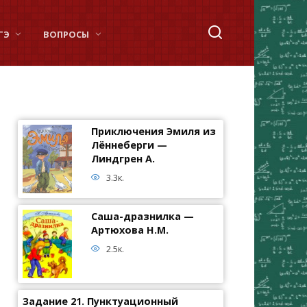
ГЭ
ВОПРОСЫ
Приключения Эмиля из
Лённеберги —
Линдгрен А.
3.3к.
Саша-дразнилка —
Артюхова Н.М.
2.5к.
Задание 21. Пунктуационный