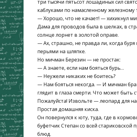
три тысячи пятьсот лошадиных сил свят
каблуками по намасленному железному 
— Хорошо, что не качает! — хихикнул м
Дама для проводов была в шелках, в стр
солнце лорнет в золотой оправе.
— Ах, страшно, не правда ли, когда буря
перьями на шляпке.
Но мичман Березин — не простак:
— А знаете, если нам бояться бурь…
— Неужели никаких не боитесь?
— Нам бояться некогда. — И мичман брав
глядит в глаза смерти. Что может быть 
Пожалуйста! Извольте — леопард для нас,
Простая домашняя киска.
Он повернулся к юту, туда, где в кормо
буфетчик Степан со всей стариковской п
блюд.