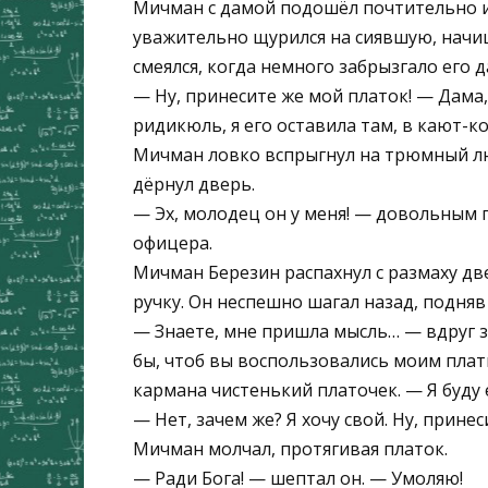
Мичман с дамой подошёл почтительно и
уважительно щурился на сиявшую, начи
смеялся, когда немного забрызгало его д
— Ну, принесите же мой платок! — Дама,
ридикюль, я его оставила там, в кают-к
Мичман ловко вспрыгнул на трюмный л
дёрнул дверь.
— Эх, молодец он у меня! — довольным 
офицера.
Мичман Березин распахнул с размаху две
ручку. Он неспешно шагал назад, подняв
— Знаете, мне пришла мысль… — вдруг з
бы, чтоб вы воспользовались моим платк
кармана чистенький платочек. — Я буду 
— Нет, зачем же? Я хочу свой. Ну, принес
Мичман молчал, протягивая платок.
— Ради Бога! — шептал он. — Умоляю!