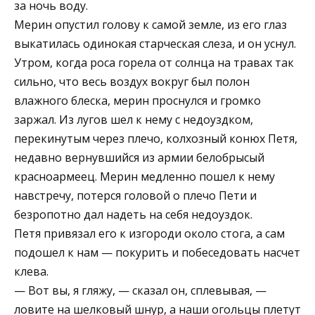
за ночь воду.
Мерин опустил голову к самой земле, из его глаз
выкатилась одинокая старческая слеза, и он уснул.
Утром, когда роса горела от солнца на травах так
сильно, что весь воздух вокруг был полон
влажного блеска, мерин проснулся и громко
заржал. Из лугов шел к нему с недоуздком,
перекинутым через плечо, колхозный конюх Петя,
недавно вернувшийся из армии белобрысый
красноармеец. Мерин медленно пошел к нему
навстречу, потерся головой о плечо Пети и
безропотно дал надеть на себя недоуздок.
Петя привязал его к изгороди около стога, а сам
подошел к нам — покурить и побеседовать насчет
клева.
— Вот вы, я гляжу, — сказал он, сплевывая, —
ловите на шелковый шнур, а наши огольцы плетут