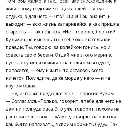
то чтобы жалко, а так… Все-таки снисхождение к
животному надо иметь. Для людей — дома
отдыха, а для него — что? Шиш! Так, значит, и
выходит — всю жизнь запаривайся, а как пришла
старость — так под нож. «Нет, говорю, Леонтий
Кузьмич, не имеешь ты в себе окончательной
правды. Ты, говорю, за копейкой гонись, но и
совесть свою береги. Отдай мне этого мерина,
пусть он у меня поживет на вольном воздухе,
попасется, — ему и жить-то осталось всего
ничего». Поглядите, даже морда у него — и та
кругом седая.
— Ну, и что же председатель? — спросил Рувим.
— Согласился. «Только, говорит, я тебе для него не
дам ни полпуда овса. Это уже, говорит, похоже на
расточительство». — «А мне, говорю, на ваш овес
как будто наплевать, я своим кормить буду». Так