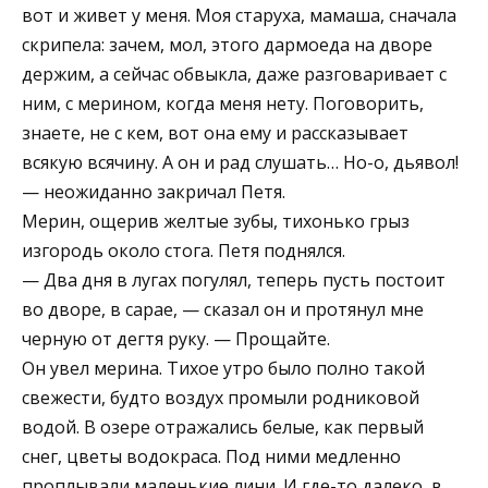
вот и живет у меня. Моя старуха, мамаша, сначала
скрипела: зачем, мол, этого дармоеда на дворе
держим, а сейчас обвыкла, даже разговаривает с
ним, с мерином, когда меня нету. Поговорить,
знаете, не с кем, вот она ему и рассказывает
всякую всячину. А он и рад слушать… Но-о, дьявол!
— неожиданно закричал Петя.
Мерин, ощерив желтые зубы, тихонько грыз
изгородь около стога. Петя поднялся.
— Два дня в лугах погулял, теперь пусть постоит
во дворе, в сарае, — сказал он и протянул мне
черную от дегтя руку. — Прощайте.
Он увел мерина. Тихое утро было полно такой
свежести, будто воздух промыли родниковой
водой. В озере отражались белые, как первый
снег, цветы водокраса. Под ними медленно
проплывали маленькие лини. И где-то далеко, в