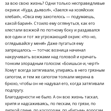
за всю свою жизнь? Одни только несправедливые
окрики: «Куда, дьявол!», «Заелся на хозяйских
хлебах!», «Овса ему захотелось — подумаешь,
какой барин!». Стоило ему оглянуться, как его
хлестали вожжой по потному боку и раздавался
все один и тот же угрожающий окрик: «Но-но,
оглядывайся у меня!» Даже пугаться ему
запрещалось — тотчас возница начинал
накручивать вожжами над головой и кричать
тонким злорадным голосом: «Боишьси-и, черт!»
Хомут всегда затягивали, упираясь в него грязным
сапогом, и тем же сапогом толкали мерина в
брюхо, чтобы он не надувал его, когда затягивали
подпругу.
Благодарности не было. А он всю жизнь таскал,
хрипя и надсаживаясь, по пескам, по грязи, по
липкой глине, по косогорам, по «битым» дорогам