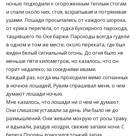
ночью подходили к огороженным теплым стогам
и спали около них, стоя, всхрапывая и потряхивая
ушами. Лошади просыпались от каждого шороха,
от крика перепела, от гудка буксирного парохода,
тащившего по Оке баржи. Пароходы всегда гудели
в одном и том же месте, около переката, где был
виден белый сигнальный огонь. До огня было не
меньше пяти километров, но казалось, что он
горит недалеко, за соседними ивами.
Каждый раз, когда мы проходили мимо согнанных
в ночное лошадей, Рувим спрашивал меня, о чем
думают лошади ночью.
Мне казалось, что лошади ни о чем не думают.
Они слишком уставали за день. Им было не до
размышлений. Они жевали мокрую от росы траву
и вдыхали, раздув ноздри, свежие запахи ночи. С
берега Прорвы доносился тонкий запах