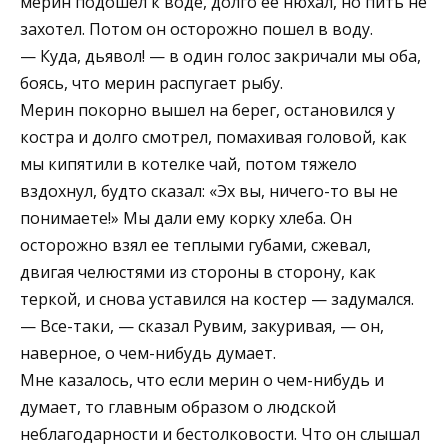
мерин подошел к воде, долго ее нюхал, но пить не
захотел. Потом он осторожно пошел в воду.
— Куда, дьявол! — в один голос закричали мы оба,
боясь, что мерин распугает рыбу.
Мерин покорно вышел на берег, остановился у
костра и долго смотрел, помахивая головой, как
мы кипятили в котелке чай, потом тяжело
вздохнул, будто сказал: «Эх вы, ничего-то вы не
понимаете!» Мы дали ему корку хлеба. Он
осторожно взял ее теплыми губами, сжевал,
двигая челюстями из стороны в сторону, как
теркой, и снова уставился на костер — задумался.
— Все-таки, — сказал Рувим, закуривая, — он,
наверное, о чем-нибудь думает.
Мне казалось, что если мерин о чем-нибудь и
думает, то главным образом о людской
неблагодарности и бестолковости. Что он слышал