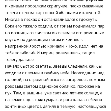
и кривым проселкам скрипучие, плохо смазанные
телеги с сеном, картошкой яблоками и капустой.
Иногда в песках он останавливался отдохнуть.
Бока его тяжело ходили, от гривы поднимался пар,
но возницы со свистом вытягивали его ременным
кнутом по дрожащим ногам и хрипло, с
наигранной яростью кричали: «Но-о, идол, нет на
тебя погибели!» И мерин, рванувшись, тащил
телегу дальше.
Начало быстро светать. Звезды бледнели, как бы
уходили от земли в глубину неба. Неожиданно над
головой, на огромной высоте, загорелось нежным
розовым светом одинокое облачко, похожее на
пух. Там, в вышине, уже светило летнее солнце, а
на земле еще стоял сумрак, и роса капала с белых
зонтичных цветов дягиля в темную, настоявшуюся