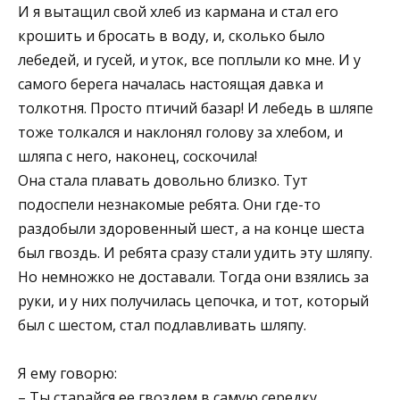
И я вытащил свой хлеб из кармана и стал его
крошить и бросать в воду, и, сколько было
лебедей, и гусей, и уток, все поплыли ко мне. И у
самого берега началась настоящая давка и
толкотня. Просто птичий базар! И лебедь в шляпе
тоже толкался и наклонял голову за хлебом, и
шляпа с него, наконец, соскочила!
Она стала плавать довольно близко. Тут
подоспели незнакомые ребята. Они где-то
раздобыли здоровенный шест, а на конце шеста
был гвоздь. И ребята сразу стали удить эту шляпу.
Но немножко не доставали. Тогда они взялись за
руки, и у них получилась цепочка, и тот, который
был с шестом, стал подлавливать шляпу.
Я ему говорю:
– Ты старайся ее гвоздем в самую середку