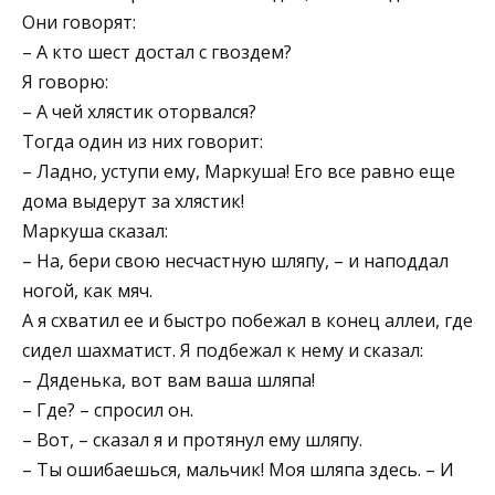
Они говорят:
– А кто шест достал с гвоздем?
Я говорю:
– А чей хлястик оторвался?
Тогда один из них говорит:
– Ладно, уступи ему, Маркуша! Его все равно еще
дома выдерут за хлястик!
Маркуша сказал:
– На, бери свою несчастную шляпу, – и наподдал
ногой, как мяч.
А я схватил ее и быстро побежал в конец аллеи, где
сидел шахматист. Я подбежал к нему и сказал:
– Дяденька, вот вам ваша шляпа!
– Где? – спросил он.
– Вот, – сказал я и протянул ему шляпу.
– Ты ошибаешься, мальчик! Моя шляпа здесь. – И