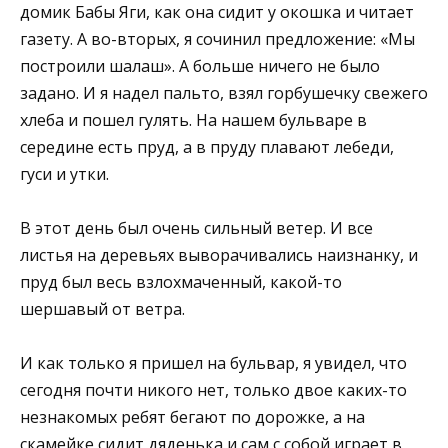
домик Бабы Яги, как она сидит у окошка и читает
газету. А во-вторых, я сочинил предложение: «Мы
построили шалаш». А больше ничего не было
задано. И я надел пальто, взял горбушечку свежего
хлеба и пошел гулять. На нашем бульваре в
середине есть пруд, а в пруду плавают лебеди,
гуси и утки.
В этот день был очень сильный ветер. И все
листья на деревьях выворачивались наизнанку, и
пруд был весь взлохмаченный, какой-то
шершавый от ветра.
И как только я пришел на бульвар, я увидел, что
сегодня почти никого нет, только двое каких-то
незнакомых ребят бегают по дорожке, а на
скамейке сидит дяденька и сам с собой играет в