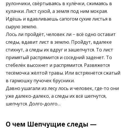
рулончики, свёртываясь в кулёчки, сжимаясь в
кулачки. Лист сухой, а земля под ним мокрая.
Идёшь и вдавливаешь сапогом сухие листья в
сырую землю.
Лось ли пройдёт, человек ли − всё одно оставит
следы, вдавит лист в землю. Пройдут, вдалеке
стихнут, а следы их вдруг и зашепчутся. То лист
примятый распрямится и соседний заденет. То
стебелёк высохнет и распрямится. Развяжется
тесёмочка жёлтой травы. Или встряхнётся сжатый
в гармошку пучочек брусники.
Давно ушагали из лесу лось и человек, где-то они
уже далеко-далеко, а следы их всё шепчутся,
шепчутся. Долго-долго…
О чем Шепчущие следы —