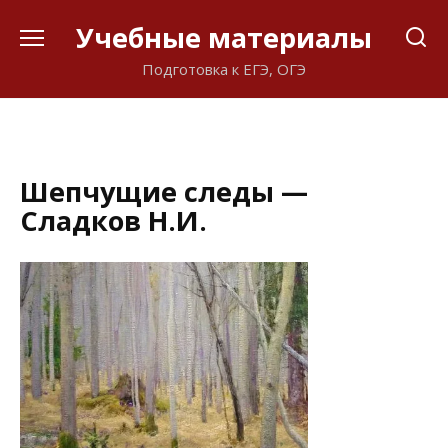
Перейти
Учебные материалы
к
содержанию
Подготовка к ЕГЭ, ОГЭ
Шепчущие следы —
Сладков Н.И.