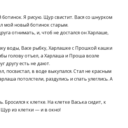
отинок. Я рисую. Щур свистит. Вася со шнурком
тал мой новый ботинок старым.
друга отнимать, и, чтоб не достался он Харлаше,
шку воды, Васе рыбку, Харлашке с Прошкой кашки
ыбы голову отъел, а Харлаша и Проша возле
уг другу есть не дают.
л, посвистал, в воде выкупался. Стал не красным
лаша потолстели, раздулись и спать улеглись. А
 Бросился к клетке. На клетке Васька сидит, к
 Щур из клетки — и в окно!