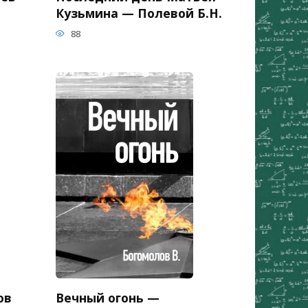
Кузьмина — Полевой Б.Н.
88
ов
Вечный огонь —