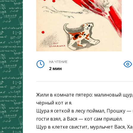
НА ЧТЕНИЕ
2 мин
Жили в комнате пятеро: малиновый щур
чёрный кот и я.
Щура я сеткой в лесу поймал, Прошку — 
гости взял, а Вася — кот сам пришёл.
Щур в клетке свистит, мурлычет Вася, 