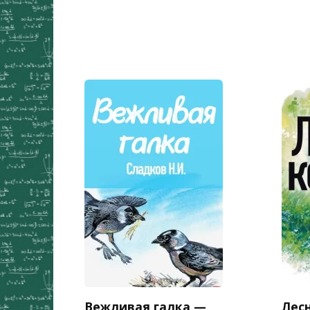
Вежливая галка —
Лес