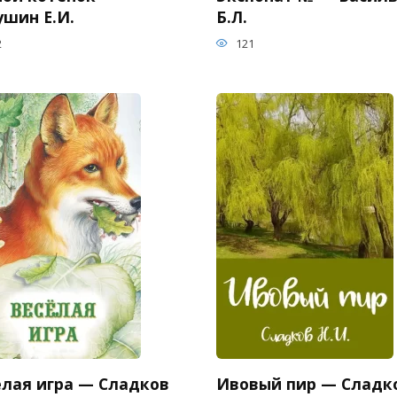
ушин Е.И.
Б.Л.
2
121
елая игра — Сладков
Ивовый пир — Сладк