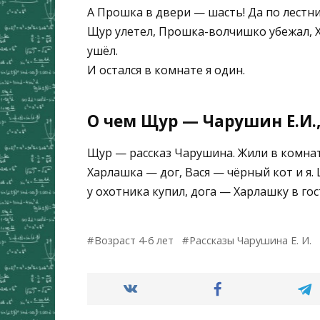
А Прошка в двери — шасть! Да по лестниц
Щур улетел, Прошка-волчишко убежал, Х
ушёл.
И остался в комнате я один.
О чем Щур — Чарушин Е.И.
Щур — рассказ Чарушина. Жили в комна
Харлашка — дог, Вася — чёрный кот и я.
у охотника купил, дога — Харлашку в гос
Возраст 4-6 лет
Рассказы Чарушина Е. И.