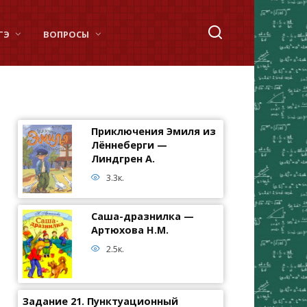
ГЭ
ВОПРОСЫ
Приключения Эмиля из
Лённеберги —
Линдгрен А.
3.3к.
Саша-дразнилка —
Артюхова Н.М.
2.5к.
Задание 21. Пунктуационный