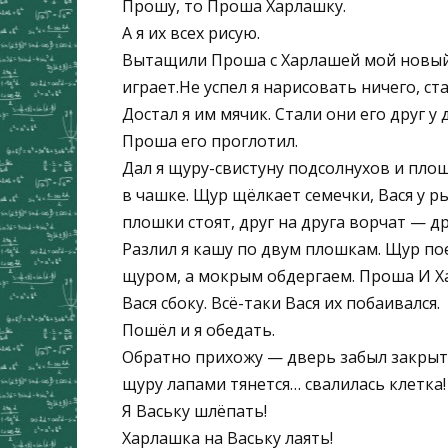
Прошу, то Проша Харлашку.
А я их всех рисую.
Вытащили Проша с Харлашей мой новый б
играет.Не успел я нарисовать ничего, с
Достал я им мячик. Стали они его друг у 
Проша его проглотил.
Дал я щуру-свистуну подсолнухов и пло
в чашке. Щур щёлкает семечки, Вася у р
плошки стоят, друг на друга ворчат — др
Разлил я кашу по двум плошкам. Щур пое
щуром, а мокрым обдергаем. Проша И Хар
Вася сбоку. Всё-таки Вася их побаивался.
Пошёл и я обедать.
Обратно прихожу — дверь забыл закрыть.
щуру лапами тянется… свалилась клетка!
Я Ваську шлёпать!
Харлашка на Ваську лаять!