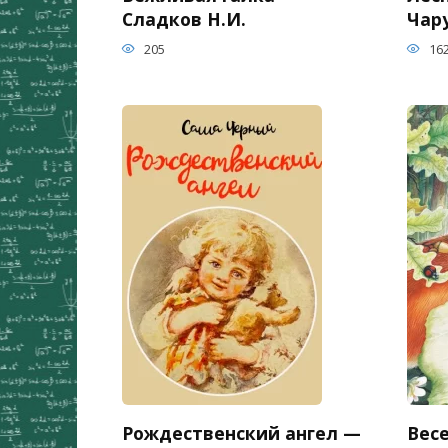
Сладков Н.И.
Чар
205
16
Рождественский ангел —
Вес