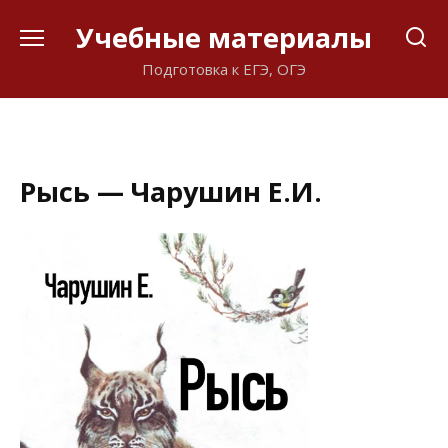
Перейти
Учебные материалы
к
содержанию
Подготовка к ЕГЭ, ОГЭ
Рысь — Чарушин Е.И.