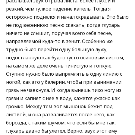
расслышал звук отрыва листа, более глухой и
резкий, чем гулкое падение капель. Тогда я
осторожно поднялся и начал скрадывать. Это было
не под весеннюю песню скакать, когда глухарь
ничего не слышит, поручая всего себя песне,
направляемой куда-то в зенит. Особенно же
трудно было перейти одну большую лужу,
подостланную как будто густо осиновым листом,
на самом же деле очень тинистую и топкую.
Ступню нужно было выпрямлять в одну линию с
ногой, как это у балерин, чтобы при вынимании
грязь не чавкнула. И когда вынешь тихо ногу из
грязи и капнет с нее в воду, кажется ужасно как
громко. Между тем вот мышонок бежит под
листвой, и она разваливается после него, как
борозда, с таким шумом, что если бы мне так,
глухарь давно бы улетел. Верно, звук этот ему