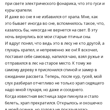
при свете электрического фонарика, что это гуси и
куры храпели.
И даже во сне я не избавился от храпа. Мне, как
это бывает иногда во сне, вспомнилось такое, что,
казалось бы, никогда не вернется на свет. В эту
ночь вернулись все мои старые птичьи сны.
И вдруг понял, что ведь это в лесу не кто другой, а
глухарь храпел, и непременно же он! Я вскочил,
поставил себе самовар, напился чаю, взял ружье и
отправился в лес на старое место. К тому же
самому дереву я прислонился спиной и замер в
ожидании рассвета. Теперь, после кур, гусей, мой
слух разбирал отчетливо не только храп сидящего
надо мной глухаря, но даже и соседнего.
Когда известная вестница зари пикнула и стало
белеть, храп прекратился. Открылось и окошечко
в моей осинке, но голова не показывалась.