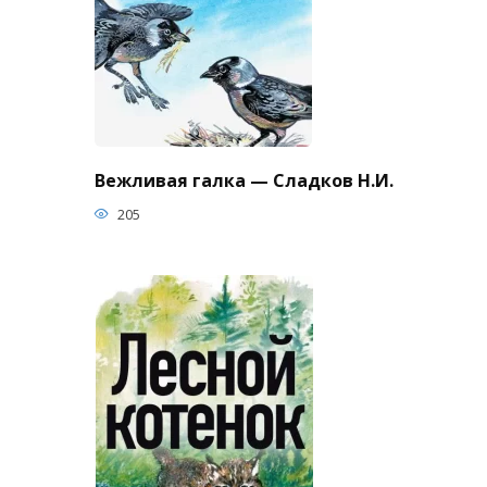
Вежливая галка — Сладков Н.И.
205