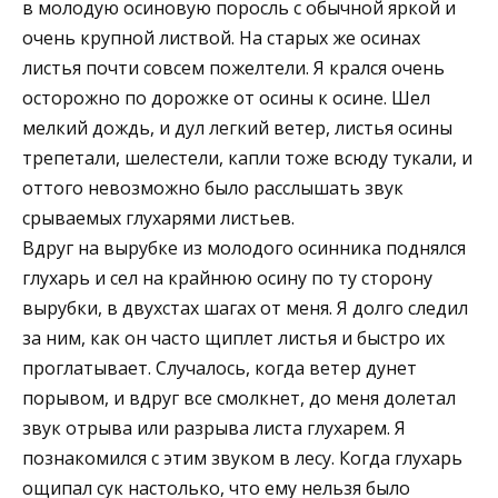
в молодую осиновую поросль с обычной яркой и
очень крупной листвой. На старых же осинах
листья почти совсем пожелтели. Я крался очень
осторожно по дорожке от осины к осине. Шел
мелкий дождь, и дул легкий ветер, листья осины
трепетали, шелестели, капли тоже всюду тукали, и
оттого невозможно было расслышать звук
срываемых глухарями листьев.
Вдруг на вырубке из молодого осинника поднялся
глухарь и сел на крайнюю осину по ту сторону
вырубки, в двухстах шагах от меня. Я долго следил
за ним, как он часто щиплет листья и быстро их
проглатывает. Случалось, когда ветер дунет
порывом, и вдруг все смолкнет, до меня долетал
звук отрыва или разрыва листа глухарем. Я
познакомился с этим звуком в лесу. Когда глухарь
ощипал сук настолько, что ему нельзя было