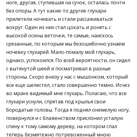
ноге, другая, ступившая на сучок, осталась почти
без опоры. А тут какие-то другие глухари
прилетели ночевать и стали рассаживаться
вокруг. Один из них стал цокать и ронять с
высокой осины веточки, те самые, наискось
срезанные, по которым мы безошибочно узнаем
ночевку глухарей. Мало-помалу мой глухарь,
однако, успокоился. По всей вероятности, он сидел
с вытянутой шеей и посматривал в разные
стороны. Скоро внизу у нас с мышонком, который
все еще шелестел, стало совершенно темно. Исчез
во мраке видимый мне глухарь. Полагаю, что все
глухари уснули, спрятав под крылья свои
бородатые головы. Тогда я поднял онемелую ногу,
повернулся и с блаженством прислонил усталую
спину к тому самому дереву, на котором спал
теперь безмятежно потревоженный мною