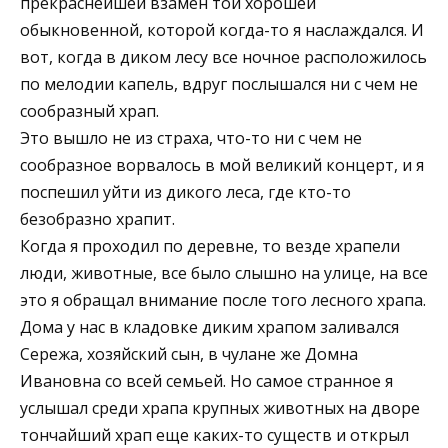
прекраснейшей взамен той хорошей
обыкновенной, которой когда-то я наслаждался. И
вот, когда в диком лесу все ночное расположилось
по мелодии капель, вдруг послышался ни с чем не
сообразный храп.
Это вышло не из страха, что-то ни с чем не
сообразное ворвалось в мой великий концерт, и я
поспешил уйти из дикого леса, где кто-то
безобразно храпит.
Когда я проходил по деревне, то везде храпели
люди, животные, все было слышно на улице, на все
это я обращал внимание после того лесного храпа.
Дома у нас в кладовке диким храпом заливался
Сережа, хозяйский сын, в чулане же Домна
Ивановна со всей семьей. Но самое странное я
услышал среди храпа крупных животных на дворе
тончайший храп еще каких-то существ и открыл