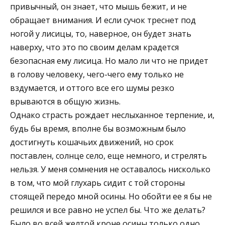
привычный, он знает, что мышь бежит, и не
обращает внимания. И если сучок треснет под
ногой у лисицы, то, наверное, он будет знать
наверху, что это по своим делам крадется
безопасная ему лисица. Но мало ли что не придет
в голову человеку, чего-чего ему только не
вздумается, и оттого все его шумы резко
врываются в общую жизнь.
Однако страсть рождает неслыханное терпение, и,
будь бы время, вполне бы возможным было
достигнуть кошачьих движений, но срок
поставлен, солнце село, еще немного, и стрелять
нельзя. У меня сомнения не оставалось нисколько
в том, что мой глухарь сидит с той стороны
стоящей передо мной осины. Но обойти ее я бы не
решился и все равно не успел бы. Что же делать?
Было во всей желтой кроне осины только одно