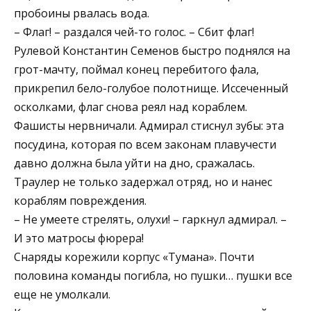
пробоины рвалась вода.
– Флаг! – раздался чей-то голос. – Сбит флаг!
Рулевой Константин Семенов быстро поднялся на
грот-мачту, поймал конец перебитого фала,
прикрепил бело-голубое полотнище. Иссеченный
осколками, флаг снова реял над кораблем.
Фашисты нервничали. Адмирал стиснул зубы: эта
посудина, которая по всем законам плавучести
давно должна была уйти на дно, сражалась.
Траулер не только задержал отряд, но и нанес
кораблям повреждения.
– Не умеете стрелять, олухи! – гаркнул адмирал. –
И это матросы фюрера!
Снаряды корежили корпус «Тумана». Почти
половина команды погибла, но пушки… пушки все
еще не умолкали.