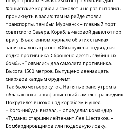
полуостровом Рыбачьим и островом Кильдин.
Фашистские корабли и самолеты не раз пытались
проникнуть в залив: там на рейде стояли
транспорты, там был Мурманск – главный порт
советского Севера. Корабль-часовой давал отпор
врагу. В вахтенном журнале об этих стычках
записывалось кратко: «Обнаружена подводная
лодка противника. Сброшено десять глубинных
бомб», «Появились два самолета противника.
Высота 1500 метров. Выпущено двенадцать
снарядов каждым орудием».
Так было четверо суток. На пятые рано утром в
облаках показался фашистский самолет-разведчик.
Покрутился высоко над кораблем и ушел.
– Кого-нибудь вызвал, – определил командир
«Тумана» старший лейтенант Лев Шестаков. –
Бомбардировщиков или подводную лодку…