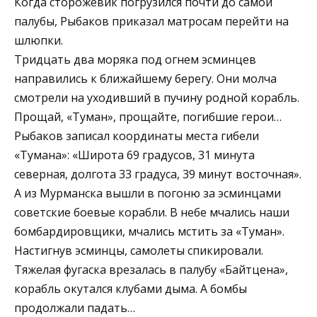
Когда сторожевик погрузился почти до самой
палубы, Рыбаков приказал матросам перейти на
шлюпки.
Тридцать два моряка под огнем эсминцев
направились к ближайшему берегу. Они молча
смотрели на уходивший в пучину родной корабль.
Прощай, «Туман», прощайте, погибшие герои…
Рыбаков записал координаты места гибели
«Тумана»: «Широта 69 градусов, 31 минута
северная, долгота 33 градуса, 39 минут восточная».
А из Мурманска вышли в погоню за эсминцами
советские боевые корабли. В небе мчались наши
бомбардировщики, мчались мстить за «Туман».
Настигнув эсминцы, самолеты спикировали.
Тяжелая фугаска врезалась в палубу «Байтцена»,
корабль окутался клубами дыма. А бомбы
продолжали падать…