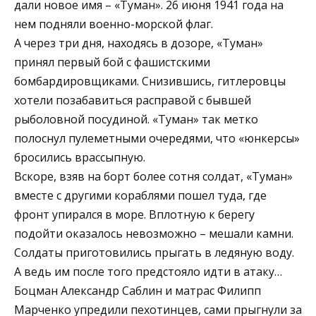
дали новое имя – «Туман». 26 июня 1941 года на
нем подняли военно-морской флаг.
А через три дня, находясь в дозоре, «Туман»
принял первый бой с фашистскими
бомбардировщиками. Снизившись, гитлеровцы
хотели позабавиться расправой с бывшей
рыболовной посудиной. «Туман» так метко
полоснул пулеметными очередями, что «юнкерсы»
бросились врассыпную.
Вскоре, взяв на борт более сотня солдат, «Туман»
вместе с другими кораблями пошел туда, где
фронт упирался в море. Вплотную к берегу
подойти оказалось невозможно – мешали камни.
Солдаты приготовились прыгать в ледяную воду.
А ведь им после того предстояло идти в атаку…
Боцман Александр Саблин и матрас Филипп
Марченко упредили пехотинцев, сами прыгнули за