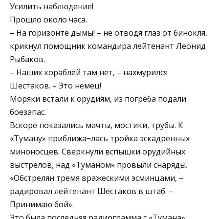
Усилить наблюдение!
Прошло около часа.
– На горизонте дымы! – не отводя глаз от бинокля,
крикнул помощник командира лейтенант Леонид
Рыбаков.
– Наших кораблей там нет, – нахмурился
Шестаков. – Это немец!
Моряки встали к орудиям, из погреба подали
боезапас.
Вскоре показались мачты, мостики, трубы. К
«Туману» приближа¬лась тройка эскадренных
миноносцев. Сверкнули вспышки орудийных
выстрелов, над «Туманом» провыли снаряды.
«Обстрелян тремя вражескими эсминцами, –
радировал лейтенант Шестаков в штаб. –
Принимаю бой».
Это была последняя радиограмма с «Тумана»: