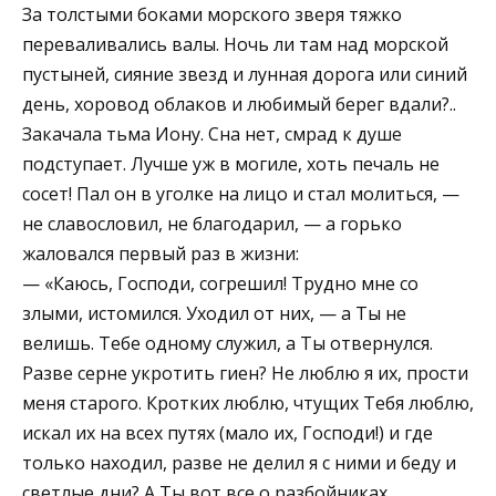
За толстыми боками морского зверя тяжко
переваливались валы. Ночь ли там над морской
пустыней, сияние звезд и лунная дорога или синий
день, хоровод облаков и любимый берег вдали?..
Закачала тьма Иону. Сна нет, смрад к душе
подступает. Лучше уж в могиле, хоть печаль не
сосет! Пал он в уголке на лицо и стал молиться, —
не славословил, не благодарил, — а горько
жаловался первый раз в жизни:
— «Каюсь, Господи, согрешил! Трудно мне со
злыми, истомился. Уходил от них, — а Ты не
велишь. Тебе одному служил, а Ты отвернулся.
Разве серне укротить гиен? Не люблю я их, прости
меня старого. Кротких люблю, чтущих Тебя люблю,
искал их на всех путях (мало их, Господи!) и где
только находил, разве не делил я с ними и беду и
светлые дни? А Ты вот все о разбойниках