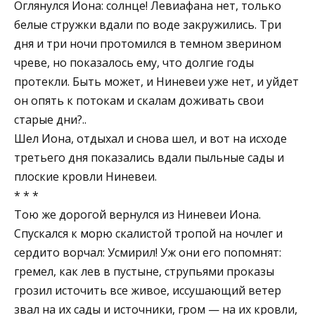
Оглянулся Иона: солнце! Левиафана нет, только
белые стружки вдали по воде закружились. Три
дня и три ночи протомился в темном зверином
чреве, но показалось ему, что долгие годы
протекли. Быть может, и Ниневеи уже нет, и уйдет
он опять к потокам и скалам доживать свои
старые дни?..
Шел Иона, отдыхал и снова шел, и вот на исходе
третьего дня показались вдали пыльные сады и
плоские кровли Ниневеи.
* * *
Тою же дорогой вернулся из Ниневеи Иона.
Спускался к морю скалистой тропой на ночлег и
сердито ворчал: Усмирил! Уж они его попомнят:
гремел, как лев в пустыне, струпьями проказы
грозил источить все живое, иссушающий ветер
звал на их сады и источники, гром — на их кровли,