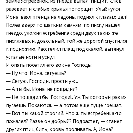
земле ястребенок, из гнезда выпал, пищит, клюв
разевает и слабые крылья топорщит. Улыбнулся
Иона, взял птенца на ладонь, поднял к глазам: цел!
Полез вверх по шатким камням, по писку нашел
гнездо, уложил ястребенка среди двух таких же
писклявых и, довольный, той же дорогой спустился
к подножию. Расстелил плащ под скалой, вытянул
усталые ноги и уснул.
И опять посетил его во сне Господь:
— Ну что, Иона, сетуешь?
— Сетую, Господи, прости уж…
— А ты бы, Иона, не пощадил?
— Не пощадил бы, Господи!.. Уж Ты который раз их
пугаешь. Покаются, — а потом еще пуще грешат.
— Вот ты какой строгий. Что ж ты ястребенка-то
пожалел? Разве он добрый? Подрастет, — станет
других птиц бить, кровь проливать. А, Иона?