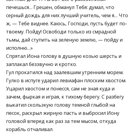
печешься… Грешен, обманул Тебя: думал, что
серный дождь для них лучший учитель, чем я… Что
ж, — Тебе виднее. Каюсь, Господи, пусть будет по-
твоему. Пойду! Освободи только из смрадной
тьмы, дай ступить на зеленую землю, — пойду и
исполню…»
Спрятал Иона голову в душную козью шерсть и
заплакал беззвучно и кротко.
Гул прокатился над заалевшим утренним морем.
Гулко в испуге ударил левиафан плоским хвостом.
Уцарил хвостом и понесся, сам не зная куда и
зачем, фыркая и играя, к тихому берегу. С разбегу
выкатил скользкую голову темной глыбой на
песок, раскрыл жирную пасть и выбросил Иону
головой вперед как раз за тем мысом, откуда
корабль отчаливал.