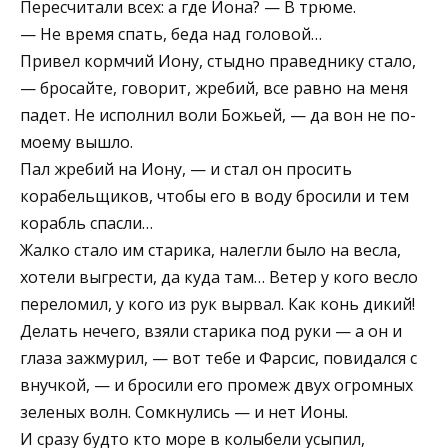
Пересчитали всех: а где Иона? — В трюме.
— Не время спать, беда над головой…
Привел кормчий Иону, стыдно праведнику стало,
— бросайте, говорит, жребий, все равно на меня
падет. Не исполнил воли Божьей, — да вон не по-
моему вышло.
Пал жребий на Иону, — и стал он просить
корабельщиков, чтобы его в воду бросили и тем
корабль спасли…
Жалко стало им старика, налегли было на весла,
хотели выгрести, да куда там… Ветер у кого весло
переломил, у кого из рук вырвал. Как конь дикий!
Делать нечего, взяли старика под руки — а он и
глаза зажмурил, — вот тебе и Фарсис, повидался с
внучкой, — и бросили его промеж двух огромных
зеленых волн. Сомкнулись — и нет Ионы.
И сразу будто кто море в колыбели усыпил,