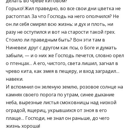
делать во чреве китовом?
Горько! Жил праведно, во все свои дни цветка не
растоптал. За что Господь на него ополчился? Не
он ли себя смирял всю жизнь: и дух и плоть, ни
разу не оступился и вот на старости такой грех.
Стоило ли праведным быть? Вон эти там в
Ниневеи: друг с другом как псы, о Боге и думать
забыли, — и о них же Господь печется, словно орел
о птенцах… А его, чистого, света лишил, загнал в
чрево кита, как змея в пещеру, и вход заградил…
навеки.
И вспомнил он зеленую землю, розовое солнце на
камнях своего порога по утрам, синее дыхание
неба, вырезные листья смоковницы над низкой
оградой, ящериц, укрывшихся от зноя в его
плаще… Господи, не знал он раньше, до чего
жизнь хороша!