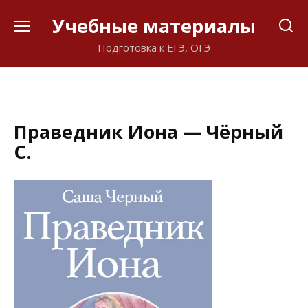
Перейти
Учебные материалы
к
содержанию
Подготовка к ЕГЭ, ОГЭ
Праведник Иона — Чёрный
С.