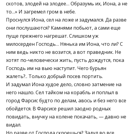
скотов, злодей на злодее… Образумь их, Иона, а не
то…» И загремел гром в небе.
Проснулся Иона, сел на ложе и задумался. Да разве
они послушаются? Камнями побьют, а сами еще
пуще прежнего нагрешат. Слишком уж
милосерден Господь… Нянька им Иона, что ли? С
ним ведь никто не возится, а вот праведник. Не
хотят по-человечески жить, пусть дождутся, пока
Господь им на выю наступит. Чего бурьян
жалеть?.. Только добрый посев портить.
И задумал Иона худое дело, словно затмение на
него нашло. Сел тайком на корабль и поплыл в
город Фарсис будто по делам, авось и без него все
обойдется. В Фарсисе решил заодно родных
повидать, внучку на колене покачать, — давно не
видал.
Но разве от Господа скроешься? Задул во все