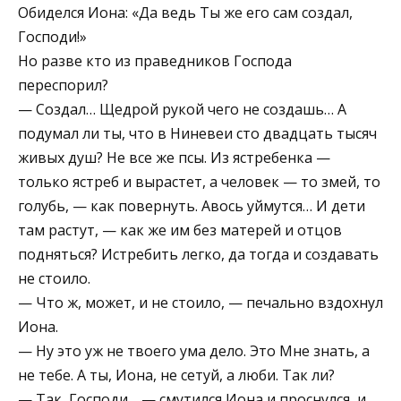
Обиделся Иона: «Да ведь Ты же его сам создал,
Господи!»
Но разве кто из праведников Господа
переспорил?
— Создал… Щедрой рукой чего не создашь… А
подумал ли ты, что в Ниневеи сто двадцать тысяч
живых душ? Не все же псы. Из ястребенка —
только ястреб и вырастет, а человек — то змей, то
голубь, — как повернуть. Авось уймутся… И дети
там растут, — как же им без матерей и отцов
подняться? Истребить легко, да тогда и создавать
не стоило.
— Что ж, может, и не стоило, — печально вздохнул
Иона.
— Ну это уж не твоего ума дело. Это Мне знать, а
не тебе. А ты, Иона, не сетуй, а люби. Так ли?
— Так, Господи… — смутился Иона и проснулся, и