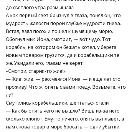
до светлого утра размышлял.
А как первый свет брызнул в глаза, понял он, что
мудрость жалости порой глубже мудрости гнева.
Встал, взял посох и пошел к шумящему морю.
Обогнул мыс Иона, смотрит, — вот чудо. Тот
корабль, на котором он бежать хотел, у берега
новым товаром грузится, да и корабельщики те
же. Увидали его, глазам не верят:
«Смотри, старик-то жив!»
— Жив, жив, — рассмеялся Иона, — и еще лет сто
проживу! Что ж, опять с вами поеду. Возьмете, что
ли?
Смутились корабельщики, шептаться стали:
— Как бы опять чего не вышло? Вишь из-за него
сколько хлопот. Ему-то ничего, опять выплывет, а
нам снова товар в море бросать — одни убытки.