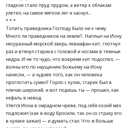
гладкое стало пруд прудом, а ветер к облакам
улетел, на самое мягкое лег и заснул…
* * *
Топить праведника Господу было ни к чему.
Много ли праведников на земле?.. Наплыл на Иону
несуразный морской зверь левиафан-кит, глотнул
раз и втянул старика с головой и ногами в темные
недра. И не то чудо, что вовремя кит подоспел, —
волны его по наущению Божьему на Иону
нанесли, — а чуднее того, как он человека
проглотить сумел? Горло с кулак, старик был в
плечах широкий, и вот подишь ты — прошел, как
кефаль в невод.
Улегся Иона в смрадном чреве, под себя козий мех
подложил (как в воду бросили, так он со страху его
в кулаке зажал) — и думать стал. Что ж больше