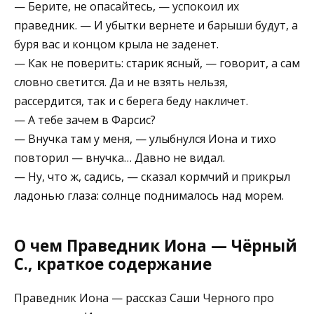
— Берите, не опасайтесь, — успокоил их
праведник. — И убытки вернете и барыши будут, а
буря вас и концом крыла не заденет.
— Как не поверить: старик ясный, — говорит, а сам
словно светится. Да и не взять нельзя,
рассердится, так и с берега беду накличет.
— А тебе зачем в Фарсис?
— Внучка там у меня, — улыбнулся Иона и тихо
повторил — внучка… Давно не видал.
— Ну, что ж, садись, — сказал кормчий и прикрыл
ладонью глаза: солнце поднималось над морем.
О чем Праведник Иона — Чёрный
С., краткое содержание
Праведник Иона — рассказ Саши Черного про