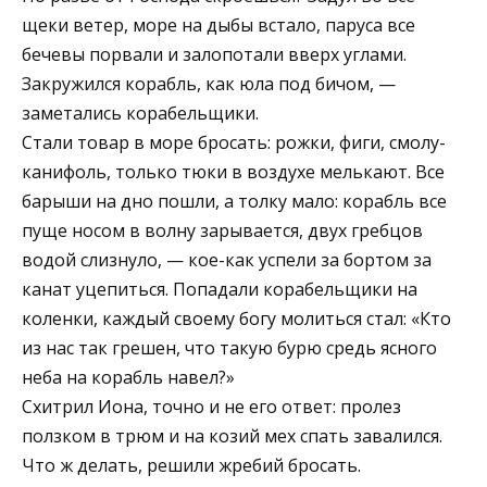
щеки ветер, море на дыбы встало, паруса все
бечевы порвали и залопотали вверх углами.
Закружился корабль, как юла под бичом, —
заметались корабельщики.
Стали товар в море бросать: рожки, фиги, смолу-
канифоль, только тюки в воздухе мелькают. Все
барыши на дно пошли, а толку мало: корабль все
пуще носом в волну зарывается, двух гребцов
водой слизнуло, — кое-как успели за бортом за
канат уцепиться. Попадали корабельщики на
коленки, каждый своему богу молиться стал: «Кто
из нас так грешен, что такую бурю средь ясного
неба на корабль навел?»
Схитрил Иона, точно и не его ответ: пролез
ползком в трюм и на козий мех спать завалился.
Что ж делать, решили жребий бросать.