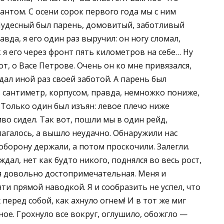
антом. С осени сорок первого года мы с ним
л. Чудесный был парень, домовитый, заботливый
вда, я его один раз выручил: он ногу сломал,
я его через фронт пять километров на себе… Ну
вот, о Васе Петрове. Очень он ко мне привязался,
дал иной раз своей заботой. А парень был
в сантиметр, корпусом, правда, немножко пониже,
. Только один был изъян: левое плечо ниже
иво сидел. Так вот, пошли мы в один рейд,
лагалось, а вышло неудачно. Обнаружили нас
 оборону держали, а потом проскочили. Залегли.
ждал, нет как будто никого, поднялся во весь рост,
ня довольно достопримечательная. Меня и
ти прямой наводкой. Я и сообразить не успел, что
 перед собой, как ахнуло огнем! И в тот же миг
ное. Грохнуло все вокруг, оглушило, обожгло —