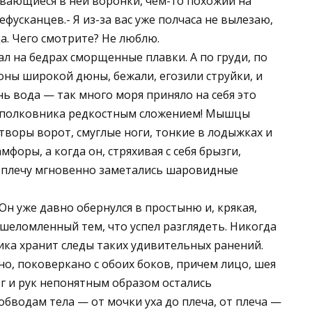
вивающиеся в ней воронки, чем-то похожий на
фусканцев.- Я из-за вас уже полчаса не вылезаю,
да. Чего смотрите? Не люблю.
ал на бедрах сморщенные плавки. А по груди, по
оны широкой дюны, бежали, егозили струйки, и
нь вода — так много моря приняло на себя это
а полковника редкостным сложением! Мышцы
творы ворот, смуглые ноги, тонкие в лодыжках и
форы, а когда он, стряхивая с себя брызги,
к плечу мгновенно заметались шаровидные
Он уже давно обернулся в простыню и, крякая,
 ошеломленный тем, что успел разглядеть. Никогда
ника хранит следы таких удивительных ранений.
но, поковеркано с обоих боков, причем лицо, шея
ог и рук непонятным образом остались
бводам тела — от мочки уха до плеча, от плеча —