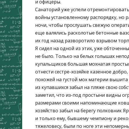
и офицеры.
Санаторий уже успели отремонтировать
войны установленному распорядку, но 
ночи, чтобы прослушать свежую операти
еще валялись расколотые бетонные ваз
их год назад разворотило взрывом торп
Я сидел на одной из этих, уже обточенны
не было. Только на белых голышах непод
купальщиков большая мохнатая простыня.
отнести сестре-хозяйке казенное добро,
похожей на густой мох материи вышита в
из купавшихся забыл на пляже свою собс
заметил, что из-под простыни видны ог
размерами своими напоминающие ковши 
хозяйство забыл на берегу полковник Ярч
и только ему, бывшему чемпиону и реко
тяжеловесу, были по ноге эти непомерны