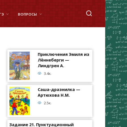
ГЭ
ВОПРОСЫ
Приключения Эмиля из
Лённеберги —
Линдгрен А.
3.4к.
Саша-дразнилка —
Артюхова Н.М.
2.5к.
Задание 21. Пунктуационный