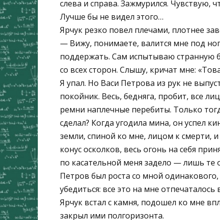
слева и справа. Зажмурился. Чувствую, ч
Лучше бы не видел этого…
Ярчук резко повел плечами, плотнее зав
— Вижу, понимаете, валится мне под ног
поддержать. Сам испытываю странную бо
со всех сторон. Слышу, кричат мне: «То
Я упал. Но Васи Петрова из рук не выпус
покойник. Весь, бедняга, пробит, все ли
ремни наплечные перебиты. Только тогда
сделал? Когда угодила мина, он успел ки
земли, спиной ко мне, лицом к смерти, и 
конус осколков, весь огонь на себя прин
по касательной меня задело — лишь те о
Петров был роста со мной одинакового, 
убедиться: все это на мне отпечаталось
Ярчук встал с камня, подошел ко мне вп
закрыл ими полгоризонта.