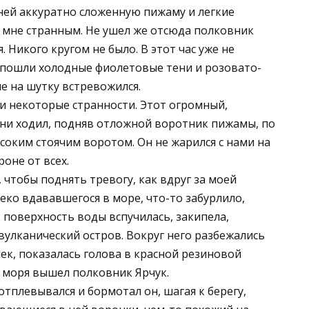
ней аккуратно сложенную пижаму и легкие
 мне странным. Не ушел же отсюда полковник
я. Никого кругом не было. В этот час уже не
у пошли холодные фиолетовые тени и розовато-
не на шутку встревожился.
и некоторые странности. Этот огромный,
дни ходил, подняв отложной воротник пижамы, по
соким стоячим воротом. Он не жарился с нами на
роне от всех.
, чтобы поднять тревогу, как вдруг за моей
леко вдававшегося в море, что-то забурлило,
к поверхность воды вспучилась, закипела,
 вулканический остров. Вокруг него разбежались
ек, показалась голова в красной резиновой
з моря вышел полковник Ярчук.
отплевывался и бормотал он, шагая к берегу,