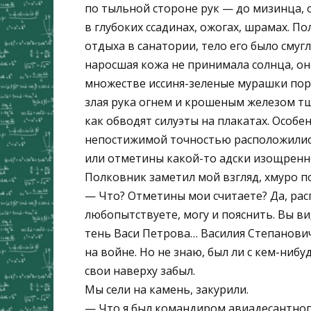
по тыльной стороне рук — до мизинца, 
в глубоких ссадинах, ожогах, шрамах. П
отдыха в санатории, тело его было смугл
наросшая кожа не принимала солнца, она
множестве иссиня-зеленые мурашки порох
злая рука огнем и крошеным железом тщ
как обводят силуэты на плакатах. Особен
непостижимой точностью расположились
или отметины какой-то адски изощренно
Полковник заметил мой взгляд, хмуро п
— Что? Отметины мои считаете? Да, расп
любопытствуете, могу и пояснить. Вы вид
тень Васи Петрова… Василия Степанови
на войне. Но не знаю, был ли с кем-нибу
свои наверху забыл.
Мы сели на камень, закурили.
— Что я был командиром авиадесантного 