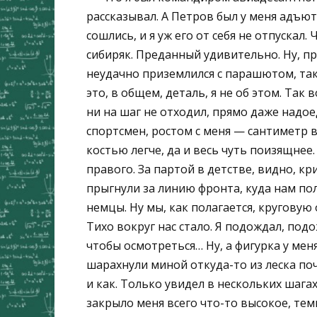
рассказывал. А Петров был у меня адъют
сошлись, и я уж его от себя не отпуска
сибиряк. Преданный удивительно. Ну, пра
неудачно приземлился с парашютом, так 
это, в общем, деталь, я не об этом. Так 
ни на шаг не отходил, прямо даже надое
спортсмен, ростом с меня — сантиметр 
костью легче, да и весь чуть поизящнее
правого. За партой в детстве, видно, кр
прыгнули за линию фронта, куда нам по
немцы. Ну мы, как полагается, круговую
Тихо вокруг нас стало. Я подождал, подо
чтобы осмотреться… Ну, а фигурка у ме
шарахнули миной откуда-то из леска поч
и как. Только увидел в нескольких шагах
закрыло меня всего что-то высокое, тем