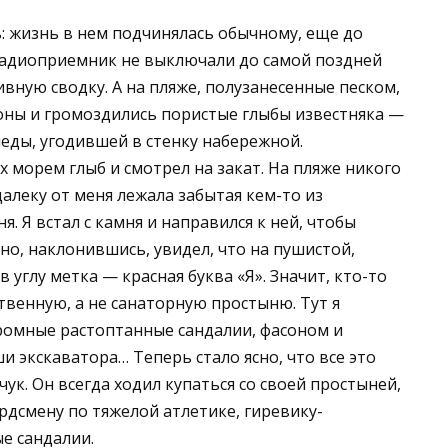
: жизнь в нем подчинялась обычному, еще до
радиоприемник не выключали до самой поздней
вную сводку. А на пляже, полузанесенные песком,
оны и громоздились пористые глыбы известняка —
еды, угодившей в стенку набережной.
х морем глыб и смотрел на закат. На пляже никого
алеку от меня лежала забытая кем-то из
 Я встал с камня и направился к ней, чтобы
 но, наклонившись, увидел, что на пушистой,
 углу метка — красная буква «Я». Значит, кто-то
твенную, а не санаторную простыню. Тут я
ромные растоптанные сандалии, фасоном и
экскаватора… Теперь стало ясно, что все это
ук. Он всегда ходил купаться со своей простыней,
рдсмену по тяжелой атлетике, гиревику-
е сандалии.