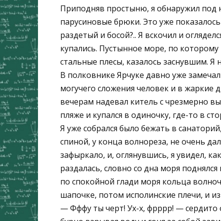
Приподняв простыню, я обнаружил под 
парусиновые брюки. Это уже показалось
раздетый и босой?.. Я вскочил и огляделс
купались. Пустынное море, по котором
стальные плесы, казалось заснувшим. Я 
В полковнике Ярчуке давно уже замечал
могучего сложения человек и в жаркие 
вечерам надевал китель с чрезмерно вы
пляже и купался в одиночку, где-то в сто
Я уже собрался было бежать в санаторий
спиной, у конца волнореза, не очень да
зафыркало, и, оглянувшись, я увидел, ка
раздалась, словно со дна моря поднялся
по спокойной глади моря кольца волноч
шапочке, потом исполинские плечи, и и
— Фффу ты черт! Ух-х, фрррр! — сердито 