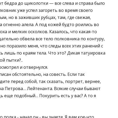
от бедра до щиколотки — все слева и справа было
олковник уже успел загореть во время своего
ым, но в заживших рубцах, там, где свежая,
 огненно алела. А под кожей будто роились во
а и мелких осколков. Казалось, что какая-то
ательно обвела все тело полковника по контуру,
но поразило меня, что следы всех этих ранений с
 лишь по краям тела. Что это? Дикая татуировка
й пытки?..
осмотрел и отвернулся.
исан обстоятельно, на совесть. Если так
ите перед собой, так сказать, портрет, вернее,
ча Петрова… Лейтенанта. Всякие случаи бывают
дь еще подобный… Покурить есть у вас? А то я
полка,- начал он,- вы знаете. Я вам кое-что