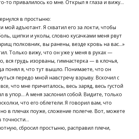
то-то привалилось ко мне. Открыл я глаза и вижу…
ернулся в простыню:
и мой адъютант. Я схватил его за локти, чтобы
ль, щипки и уколы, словно кусачками меня рвут
варищ полковник, вы ранены, везде кровь на вас…»
тил. Только вижу, что он уже у меня в руках —
цо, вся грудь изорваны, гимнастерка — в клочья,
 понял я, что тут вышло. Понимаете, что он
нуться передо мной навстречу взрыву. Вскочил с
все, что мне причиталось, весь заряд, весь густой
ял в упор… А меня заслонил собой. Видите, только
сколки, что его облетели. Я говорил вам, что
но в плечах поуже, сложение полегче. Вот, можете
 в точности…
лотную, сбросил простыню, расправил плечи,