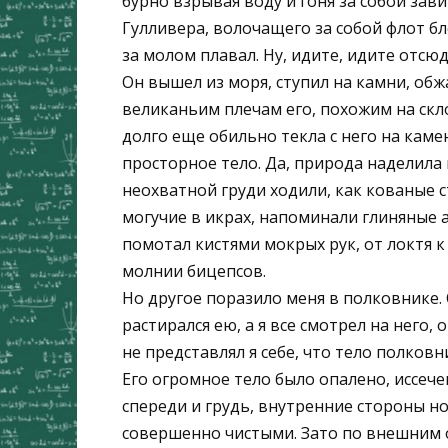
бурно взрывая воду и гоня за собой за
Гулливера, волочащего за собой флот бле
за молом плавал. Ну, идите, идите отсю
Он вышел из моря, ступил на камни, обж
великаньим плечам его, похожим на скл
долго еще обильно текла с него на каме
просторное тело. Да, природа наделил
неохватной груди ходили, как кованые с
могучие в икрах, напоминали глиняные ам
помотал кистями мокрых рук, от локтя 
молнии бицепсов.
Но другое поразило меня в полковнике. 
растирался ею, а я все смотрел на него,
не представлял я себе, что тело полков
Его огромное тело было опалено, иссече
спереди и грудь, внутренние стороны н
совершенно чистыми. Зато по внешним о