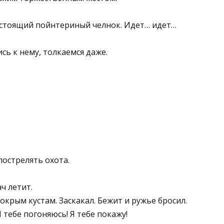
Настоящий пойнтериный челнок. Идет… идет…
сь к нему, толкаемся даже.
пострелять охота.
ч летит.
мокрым кустам. Заскакал. Бежит и ружье бросил.
Я тебе погоняюсь! Я тебе покажу!