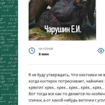
НА ЧТЕНИЕ
8 мин
Я не буду утверждать, Что охотники не 
когда костерок потрескивает, чайничек 
кряхтит: крех… крех… крех… крех… крех…
Вот тогда все как-то делается по-особен
спички, а от какой-нибудь веточки с уг