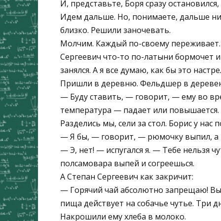
И, представьте, Боря сразу остановился,
Идем дальше. Но, понимаете, дальше ни
близко. Решили заночевать.
Молчим. Каждый по-своему переживает. 
Сергеевич что-то по-латыни бормочет и 
занялся. А я все думаю, как бы это наст
Пришли в деревню. Фельдшер в деревенс
— Буду ставить, — говорит, — ему во вр
температура — падает или повышается.
Разделись мы, сели за стол. Борис у нас 
— Я бы, — говорит, — рюмочку выпил, а
— Э, нет! — испугался я. — Тебе нельзя 
полсамовара выпей и согреешься.
А Степан Сергеевич как закричит:
— Горячий чай абсолютно запрещаю! Вы с
пища действует на собачье чутье. Три д
Накрошили ему хлеба в молоко.