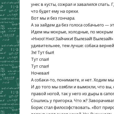
унес в кусты, сожрал и завалился спать. 
что будет ему на орехи.
Вот мы и без гончара.
А за зайдем да без голоса собачьего — э
Идем мы мокрые, холодные, по мокрым к
«Нноо! Нно! Зайчики! Вылезай! Вылезай!
удивительнее, тем лучше: собака верней
Эх! Тут был!
Тут спал!
Тут спал!
Ночевал!
А собаки-то, понимаете, и нет. Ходим мы
И до того мы озябли и вымокли, что вы, 
правой ногой, так у него из дыры в сапо
Сошлись у пригорка. Что ж? Заворачиват
Борис стал философствовать. «Вот приро