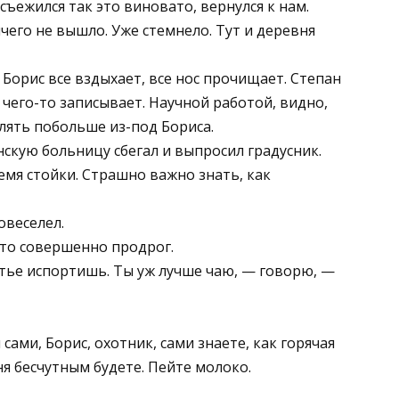
 съежился так это виновато, вернулся к нам.
чего не вышло. Уже стемнело. Тут и деревня
Борис все вздыхает, все нос прочищает. Степан
чего-то записывает. Научной работой, видно,
релять побольше из-под Бориса.
кую больницу сбегал и выпросил градусник.
емя стойки. Страшно важно знать, как
повеселел.
 то совершенно продрог.
чутье испортишь. Ты уж лучше чаю, — говорю, —
ами, Борис, охотник, сами знаете, как горячая
ня бесчутным будете. Пейте молоко.