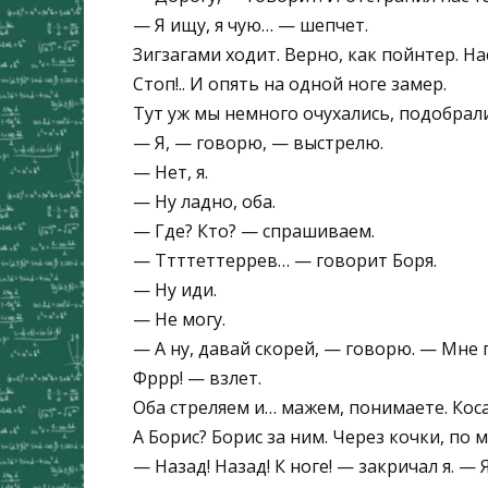
— Я ищу, я чую… — шепчет.
Зигзагами ходит. Верно, как пойнтер. 
Стоп!.. И опять на одной ноге замер.
Тут уж мы немного очухались, подобрали
— Я, — говорю, — выстрелю.
— Нет, я.
— Ну ладно, оба.
— Где? Кто? — спрашиваем.
— Ттттеттеррев… — говорит Боря.
— Ну иди.
— Не могу.
— А ну, давай скорей, — говорю. — Мне 
Фррр! — взлет.
Оба стреляем и… мажем, понимаете. Коса
А Борис? Борис за ним. Через кочки, по 
— Назад! Назад! К ноге! — закричал я. — 