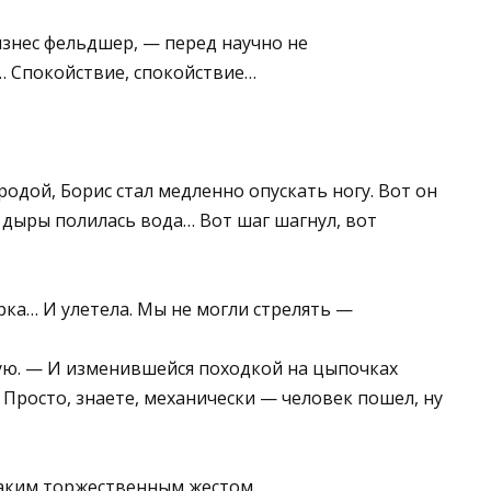
знес фельдшер, — перед научно не
… Спокойствие, спокойствие…
одой, Борис стал медленно опускать ногу. Вот он
з дыры полилась вода… Вот шаг шагнул, вот
ерка… И улетела. Мы не могли стрелять —
чую. — И изменившейся походкой на цыпочках
 Просто, знаете, механически — человек пошел, ну
таким торжественным жестом.