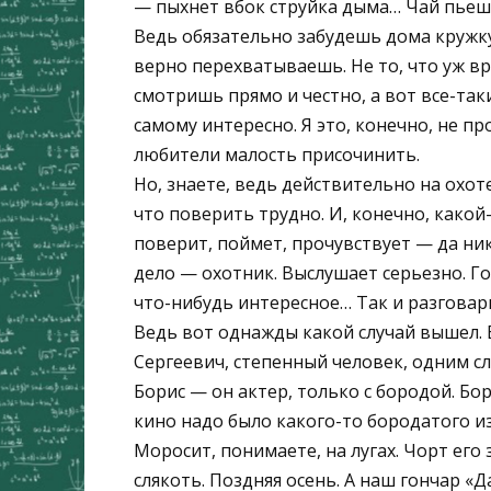
— пыхнет вбок струйка дыма… Чай пьешь
Ведь обязательно забудешь дома кружк
верно перехватываешь. Не то, что уж вр
смотришь прямо и честно, а вот все-так
самому интересно. Я это, конечно, не пр
любители малость присочинить.
Но, знаете, ведь действительно на охо
что поверить трудно. И, конечно, какой
поверит, поймет, прочувствует — да ник
дело — охотник. Выслушает серьезно. Г
что-нибудь интересное… Так и разговар
Ведь вот однажды какой случай вышел.
Сергеевич, степенный человек, одним сл
Борис — он актер, только с бородой. Бо
кино надо было какого-то бородатого из
Моросит, понимаете, на лугах. Чорт его 
слякоть. Поздняя осень. А наш гончар «