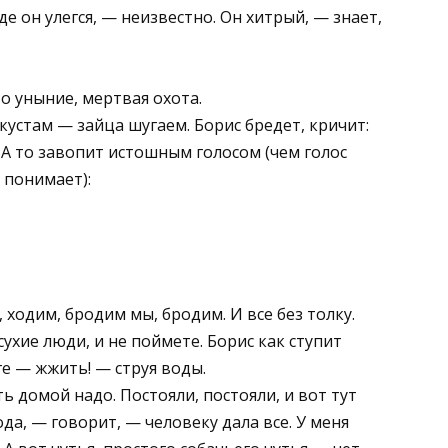
Где он улегся, — неизвестно. Он хитрый, — знает,
то уныние, мертвая охота.
устам — зайца шугаем. Борис бредет, кричит:
» А то завопит истошным голосом (чем голос
 понимает):
, ходим, бродим мы, бродим. И все без толку.
сухие люди, и не поймете. Борис как ступит
ге — жжить! — струя воды.
ь домой надо. Постояли, постояли, и вот тут
да, — говорит, — человеку дала все. У меня