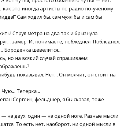
 А вот чутья, простого собачьего чутья — нет.
, как это иногда артисты по радио по-ученому
дда!“ Сам ходил бы, сам чуял бы и сам бы
ть! Струя метра на два так и брызнула.
друг… замер. И, понимаете, побледнел. Побледнел,
ся… Бороденка шевелится…
сь, но на всякий случай спрашиваем:
зображаешь?
нибудь показывал. Нет… Он молчит, он стоит на
… Чую… Тетерка…
епан Сергеич, фельдшер, я бы сказал, тоже
 — на двух, один — на одной ноге. Разные мысли,
ошатся. То есть нет, наоборот, ни одной мысли в