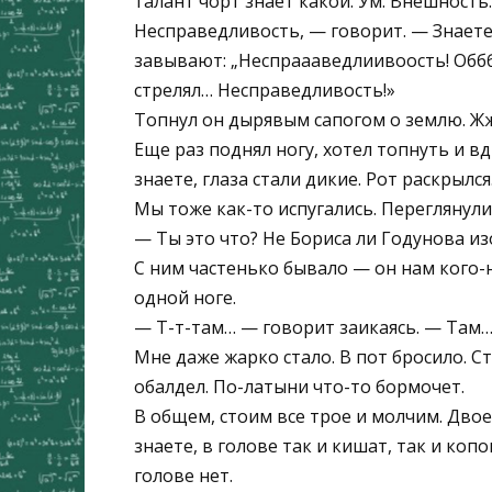
талант чорт знает какой. Ум. Внешность.
Несправедливость, — говорит. — Знаете
завывают: „Неспраааведлиивоость! Оббби
стрелял… Несправедливость!»
Топнул он дырявым сапогом о землю. Жжи
Еще раз поднял ногу, хотел топнуть и в
знаете, глаза стали дикие. Рот раскрыл
Мы тоже как-то испугались. Переглянули
— Ты это что? Не Бориса ли Годунова и
С ним частенько бывало — он нам кого-
одной ноге.
— Т-т-там… — говорит заикаясь. — Там
Мне даже жарко стало. В пот бросило. Ст
обалдел. По-латыни что-то бормочет.
В общем, стоим все трое и молчим. Двое
знаете, в голове так и кишат, так и коп
голове нет.