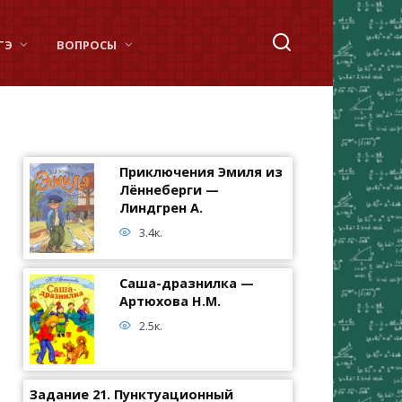
ГЭ
ВОПРОСЫ
Приключения Эмиля из
Лённеберги —
Линдгрен А.
3.4к.
Саша-дразнилка —
Артюхова Н.М.
2.5к.
Задание 21. Пунктуационный