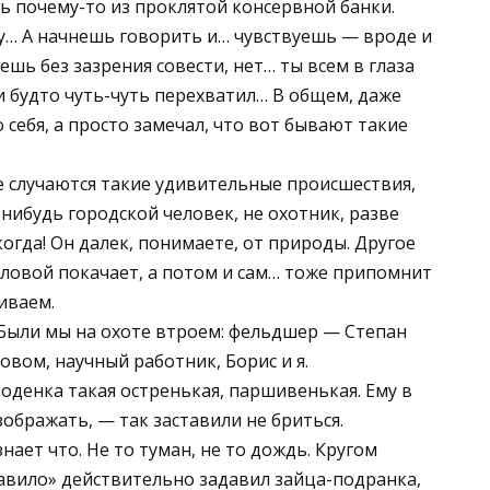
 почему-то из проклятой консервной банки.
у… А начнешь говорить и… чувствуешь — вроде и
ешь без зазрения совести, нет… ты всем в глаза
и будто чуть-чуть перехватил… В общем, даже
о себя, а просто замечал, что вот бывают такие
те случаются такие удивительные происшествия,
-нибудь городской человек, не охотник, разве
огда! Он далек, понимаете, от природы. Другое
оловой покачает, а потом и сам… тоже припомнит
иваем.
 Были мы на охоте втроем: фельдшер — Степан
овом, научный работник, Борис и я.
роденка такая остренькая, паршивенькая. Ему в
ображать, — так заставили не бриться.
знает что. Не то туман, не то дождь. Кругом
Давило» действительно задавил зайца-подранка,