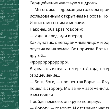
Сердцебиение чувствую я и дрожь.
— Мы стоим, — дрожащим голосом прои
исследованным открытием на охоте. Но
И опять мы стоим и молчим.
Наконец оба враз говорим:
— Иди вперед, иди вперед…
Как лунатик, с неподвижным лицом и бор
опустил ее на землю. Вот прижал. Вот и
другой…
Фрррррррррррррр!..
Вырвалась из куста тетерка. Да, да, тет
сердцебиение…
— Боги, боги, — прошептал Борис. — Я 
пошел в сторону. Мы за ним засеменили.
и мы пошли.
Пройдя немного, он круто повернул.
— Дорогу, — говорит. И отстранил нас 