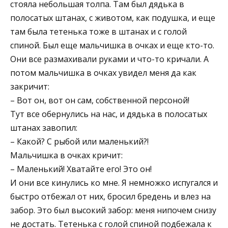
стояла небольшая толпа. Там был дядька в
полосатых штанах, с животом, как подушка, и еще
там была тетенька тоже в штанах и с голой
спиной. Был еще мальчишка в очках и еще кто-то.
Они все размахивали руками и что-то кричали. А
потом мальчишка в очках увидел меня да как
закричит:
– Вот он, вот он сам, собственной персоной!
Тут все обернулись на нас, и дядька в полосатых
штанах завопил:
– Какой? С рыбой или маленький?!
Мальчишка в очках кричит:
– Маленький! Хватайте его! Это он!
И они все кинулись ко мне. Я немножко испугался и
быстро отбежал от них, бросил бредень и влез на
забор. Это был высокий забор: меня нипочем снизу
не достать. Тетенька с голой спиной подбежала к