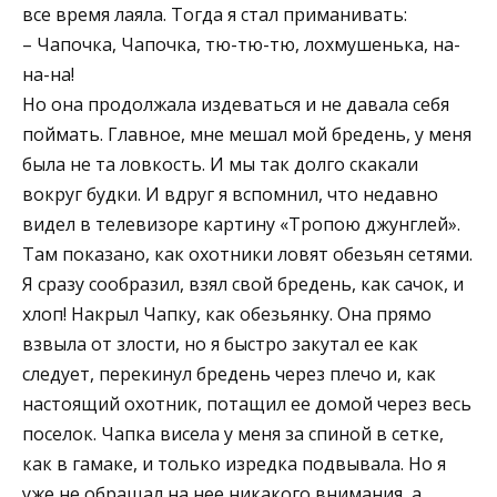
все время лаяла. Тогда я стал приманивать:
– Чапочка, Чапочка, тю-тю-тю, лохмушенька, на-
на-на!
Но она продолжала издеваться и не давала себя
поймать. Главное, мне мешал мой бредень, у меня
была не та ловкость. И мы так долго скакали
вокруг будки. И вдруг я вспомнил, что недавно
видел в телевизоре картину «Тропою джунглей».
Там показано, как охотники ловят обезьян сетями.
Я сразу сообразил, взял свой бредень, как сачок, и
хлоп! Накрыл Чапку, как обезьянку. Она прямо
взвыла от злости, но я быстро закутал ее как
следует, перекинул бредень через плечо и, как
настоящий охотник, потащил ее домой через весь
поселок. Чапка висела у меня за спиной в сетке,
как в гамаке, и только изредка подвывала. Но я
уже не обращал на нее никакого внимания, а