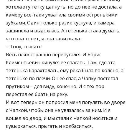
хотела эту тетку цапнуть, но до нее не достала, а
камеру все-таки ухватила своими остренькими
зубками. Один только разик куснула, и камера
зашипела и выдохлась. А тетенька стала думать,
что она тонет, и она завизжала:
– Тону, спасите!
Весь пляж страшно перепугался. И Борис
Климентьевич кинулся ее спасать. Там, где эта
тетенька барахталась, ему река была по колено, а
тетеньке по плечи. Он ее спас, а Чапку постегал
прутиком – для виду, конечно. И с тех пор
перестал ее брать на реку.
И вот теперь он попросил меня погулять во дворе
с Чапкой, чтобы она не увязалась за ним. И я
вошел во двор, и мы стали с Чапкой носиться и
кувыркаться, прыгать и колбаситься,