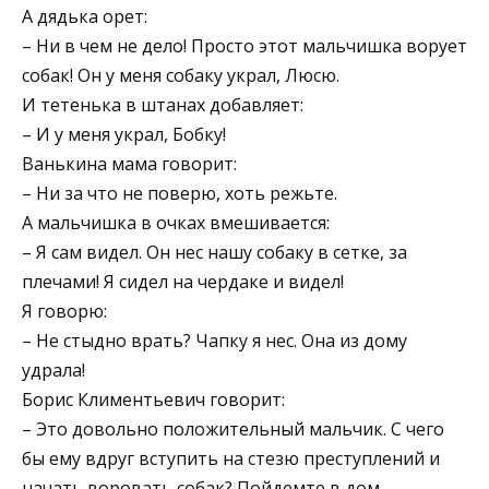
А дядька орет:
– Ни в чем не дело! Просто этот мальчишка ворует
собак! Он у меня собаку украл, Люсю.
И тетенька в штанах добавляет:
– И у меня украл, Бобку!
Ванькина мама говорит:
– Ни за что не поверю, хоть режьте.
А мальчишка в очках вмешивается:
– Я сам видел. Он нес нашу собаку в сетке, за
плечами! Я сидел на чердаке и видел!
Я говорю:
– Не стыдно врать? Чапку я нес. Она из дому
удрала!
Борис Климентьевич говорит:
– Это довольно положительный мальчик. С чего
бы ему вдруг вступить на стезю преступлений и
начать воровать собак? Пойдемте в дом,