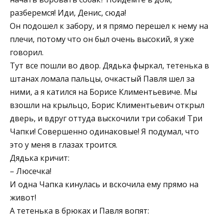
разберемся! Иди, Денис, сюда!
Он подошел к забору, и я прямо перешел к нему на
плечи, потому что он был очень высокий, я уже
говорил.
Тут все пошли во двор. Дядька фыркал, тетенька в
штанах ломала пальцы, очкастый Павля шел за
ними, а я катился на Борисе Климентьевиче. Мы
взошли на крыльцо, Борис Климентьевич открыл
дверь, и вдруг оттуда выскочили три собаки! Три
Чапки! Совершенно одинаковые! Я подумал, что
это у меня в глазах троится.
Дядька кричит:
– Люсечка!
И одна Чапка кинулась и вскочила ему прямо на
живот!
А тетенька в брюках и Павля вопят: