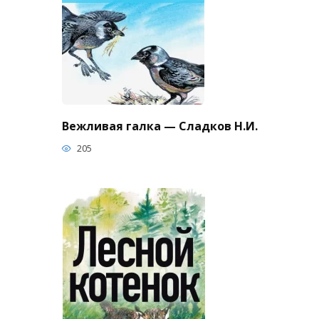
Вежливая галка — Сладков Н.И.
205