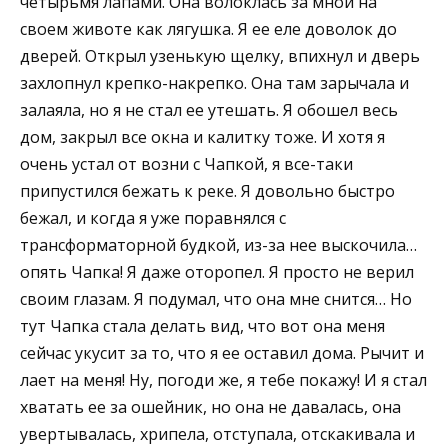
четырьмя лапами. Она волоклась за мной на
своем животе как лягушка. Я ее еле доволок до
дверей. Открыл узенькую щелку, впихнул и дверь
захлопнул крепко-накрепко. Она там зарычала и
залаяла, но я не стал ее утешать. Я обошел весь
дом, закрыл все окна и калитку тоже. И хотя я
очень устал от возни с Чапкой, я все-таки
припустился бежать к реке. Я довольно быстро
бежал, и когда я уже поравнялся с
трансформаторной будкой, из-за нее выскочила…
опять Чапка! Я даже оторопел. Я просто не верил
своим глазам. Я подумал, что она мне снится… Но
тут Чапка стала делать вид, что вот она меня
сейчас укусит за то, что я ее оставил дома. Рычит и
лает на меня! Ну, погоди же, я тебе покажу! И я стал
хватать ее за ошейник, но она не давалась, она
увертывалась, хрипела, отступала, отскакивала и