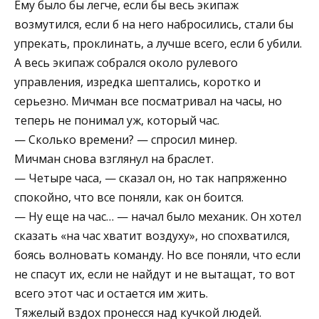
Ему было бы легче, если бы весь экипаж
возмутился, если б на него набросились, стали бы
упрекать, проклинать, а лучше всего, если б убили.
А весь экипаж собрался около рулевого
управления, изредка шептались, коротко и
серьезно. Мичман все посматривал на часы, но
теперь не понимал уж, который час.
— Сколько времени? — спросил минер.
Мичман снова взглянул на браслет.
— Четыре часа, — сказал он, но так напряженно
спокойно, что все поняли, как он боится.
— Ну еще на час… — начал было механик. Он хотел
сказать «на час хватит воздуху», но спохватился,
боясь волновать команду. Но все поняли, что если
не спасут их, если не найдут и не вытащат, то вот
всего этот час и остается им жить.
Тяжелый вздох пронесся над кучкой людей.