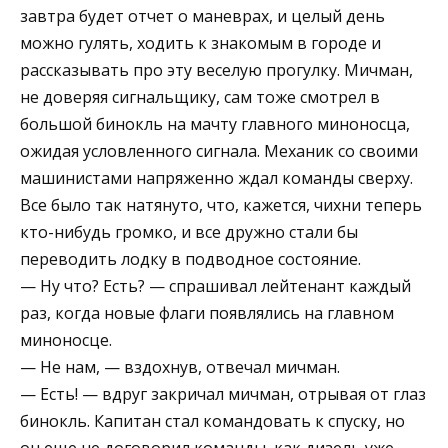
завтра будет отчет о маневрах, и целый день
можно гулять, ходить к знакомым в городе и
рассказывать про эту веселую прогулку. Мичман,
не доверяя сигнальщику, сам тоже смотрел в
большой бинокль на мачту главного миноносца,
ожидая условленного сигнала. Механик со своими
машинистами напряженно ждал команды сверху.
Все было так натянуто, что, кажется, чихни теперь
кто-нибудь громко, и все дружно стали бы
переводить лодку в подводное состояние.
— Ну что? Есть? — спрашивал лейтенант каждый
раз, когда новые флаги появлялись на главном
миноносце.
— Не нам, — вздохнув, отвечал мичман.
— Есть! — вдруг закричал мичман, отрывая от глаз
бинокль. Капитан стал командовать к спуску, но
он еще не договорил команды, как дизель уже