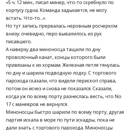
«5 ч. 12 мин., писал минер, что-то скребнуло по
корпусу судна. Команда задыхается, не могу
встать. Что-то…».
Но тут запись прервалась неровным росчерком
внизу; очевидно, перо вывалилось из рук
писавшего.
А наверху два миноносца тащили по дну
проволочный канат, концы которого были
привязаны к их кормам. Железная петля тянулась
по дну и шарила подводную лодку. С торгового
парохода сказали, что видели перископ справа,
потом он исчез и снова не показался. Сказали,
когда уж по всему порту разнеслась весть, что No
17 с маневров не вернулся.
Миноносцы быстро шарили по всему порту, другая
партия искала в море по пути эскадры, пока не
дали знать с торгового парохода. Миноносцы