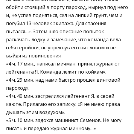
обойти стоящий в порту пароход, нырнул под него
и, не успев подняться, сел на липкий грунт, чем и
погубил 13 человек экипажа. Для спасения
пытался…». Затем шло описание попыток
раскачать лодку и замечание, что команда вела
себя геройски, не упрекнув его ни словом и не
выйдя из повиновения.
«4 ч. 17 мин., написал мичман, принял журнал от
лейтенанта Я. Команда лежит по койкам».
«4 ч. 29 мин. над нами быстро прошел винтовой
пароход».
«4 ч. 40 мин. застрелился лейтенант Я. в своей
каюте. Прилагаю его записку: «Я не имею права
дышать этим воздухом».
«5 ч. 10 мин. задохся машинист Семенов. Не могу
писать и передаю журнал минному…»