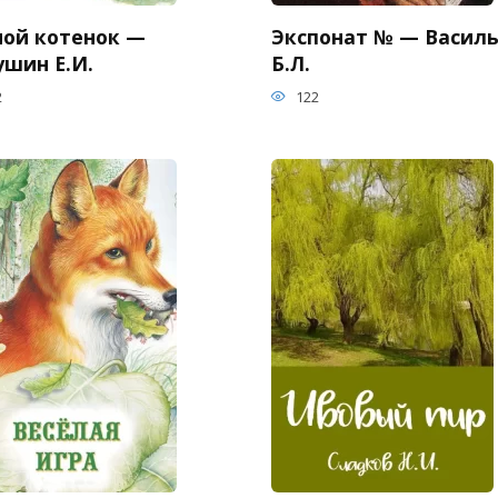
ной котенок —
Экспонат № — Васил
ушин Е.И.
Б.Л.
2
122