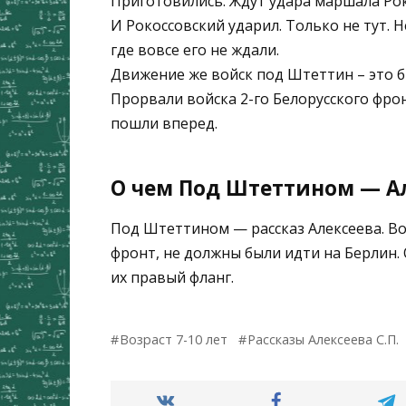
Приготовились. Ждут удара маршала Рок
И Рокоссовский ударил. Только не тут. 
где вовсе его не ждали.
Движение же войск под Штеттин – это б
Прорвали войска 2-го Белорусского фр
пошли вперед.
О чем Под Штеттином — Ал
Под Штеттином — рассказ Алексеева. Во
фронт, не должны были идти на Берлин
их правый фланг.
Возраст 7-10 лет
Рассказы Алексеева С.П.