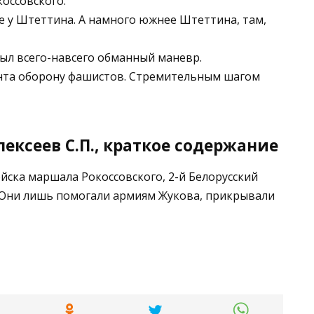
оссовского.
Не у Штеттина. А намного южнее Штеттина, там,
ыл всего-навсего обманный маневр.
онта оборону фашистов. Стремительным шагом
ексеев С.П., краткое содержание
йска маршала Рокоссовского, 2-й Белорусский
. Они лишь помогали армиям Жукова, прикрывали