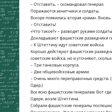
– Отставить, – скомандовал генерал.
Поражаются зенитчики и солдаты.
Вскоре появилась вторая «рама». Вновь
– Отставить!
«Что такое?» – разводят руками солдаты
Докладывают фашистские разведчики г
– К Штеттину идут советские войска.
Хорошо действуют фашистские разведчи
советские войска, но и уточняют, сколько
– Три танковых корпуса.
– Две общевойсковые армии.
– Очень много переправочных средств.
Одер.)
Все ясно фашистским генералам. Вот где
Одере, возле Штеттина.
Собрали фашистские генералы поспешно 