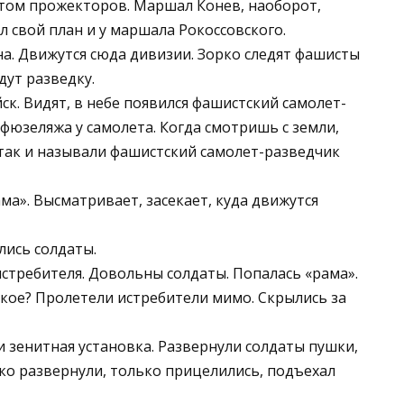
том прожекторов. Маршал Конев, наоборот,
 свой план и у маршала Рокоссовского.
на. Движутся сюда дивизии. Зорко следят фашисты
дут разведку.
к. Видят, в небе появился фашистский самолет-
 фюзеляжа у самолета. Когда смотришь с земли,
– так и называли фашистский самолет-разведчик
ма». Высматривает, засекает, куда движутся
лись солдаты.
истребителя. Довольны солдаты. Попалась «рама».
акое? Пролетели истребители мимо. Скрылись за
и зенитная установка. Развернули солдаты пушки,
ко развернули, только прицелились, подъехал