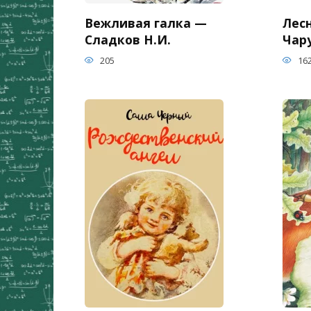
Вежливая галка —
Лес
Сладков Н.И.
Чар
205
16