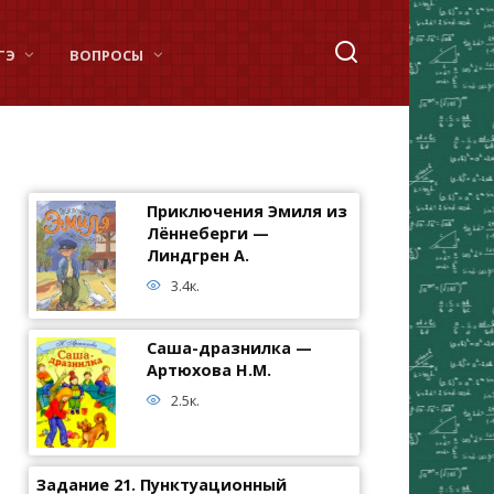
ГЭ
ВОПРОСЫ
Приключения Эмиля из
Лённеберги —
Линдгрен А.
3.4к.
Саша-дразнилка —
Артюхова Н.М.
2.5к.
Задание 21. Пунктуационный