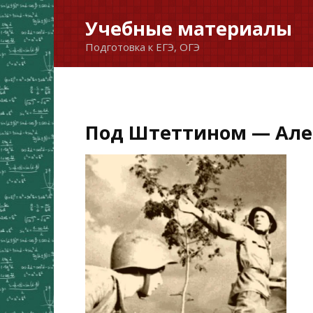
Перейти
Учебные материалы
к
Подготовка к ЕГЭ, ОГЭ
содержанию
Под Штеттином — Алек