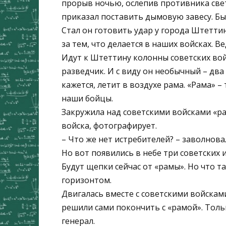
прорыв ночью, ослепив противника све
приказал поставить дымовую завесу. Был
Стал он готовить удар у города Штетти
за тем, что делается в наших войсках. Ве
Идут к Штеттину колонны советских войс
разведчик. И с виду он необычный – два
кажется, летит в воздухе рама. «Рама» 
наши бойцы.
Закружила над советскими войсками «ра
войска, фотографирует.
– Что же нет истребителей? – заволнова
Но вот появились в небе три советских 
Будут щепки сейчас от «рамы». Но что т
горизонтом.
Двигалась вместе с советскими войскам
решили сами покончить с «рамой». Толь
генерал.