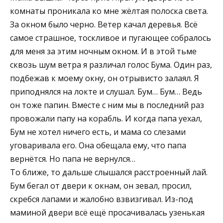
комнаты проникала ко мне жёлтая полоска света.
За окном было черно. Ветер качал деревья. Всё
самое страшное, тоскливое и пугающее собралось
для меня за этим ночным окном. И в этой тьме
сквозь шум ветра я различал голос Бума. Один раз,
подбежав к моему окну, он отрывисто залаял. Я
приподнялся на локте и слушал. Бум… Бум… Ведь
он тоже папин. Вместе с ним мы в последний раз
провожали папу на корабль. И когда папа уехал,
Бум не хотел ничего есть, и мама со слезами
уговаривала его. Она обещала ему, что папа
вернётся. Но папа не вернулся…
То ближе, то дальше слышался расстроенный лай.
Бум бегал от двери к окнам, он зевал, просил,
скребся лапами и жалобно взвизгивал. Из-под
маминой двери всё ещё просачивалась узенькая