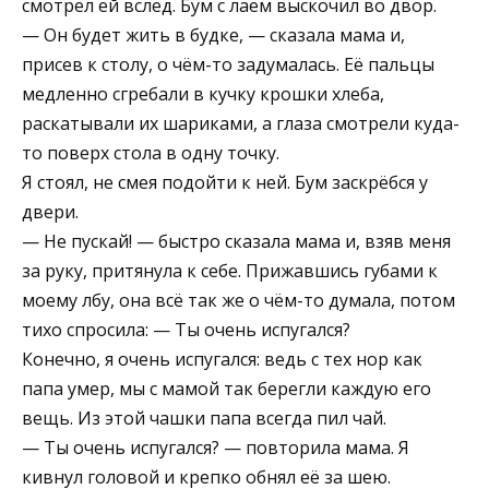
смотрел ей вслед. Бум с лаем выскочил во двор.
— Он будет жить в будке, — сказала мама и,
присев к столу, о чём-то задумалась. Её пальцы
медленно сгребали в кучку крошки хлеба,
раскатывали их шариками, а глаза смотрели куда-
то поверх стола в одну точку.
Я стоял, не смея подойти к ней. Бум заскрёбся у
двери.
— Не пускай! — быстро сказала мама и, взяв меня
за руку, притянула к себе. Прижавшись губами к
моему лбу, она всё так же о чём-то думала, потом
тихо спросила: — Ты очень испугался?
Конечно, я очень испугался: ведь с тех нор как
папа умер, мы с мамой так берегли каждую его
вещь. Из этой чашки папа всегда пил чай.
— Ты очень испугался? — повторила мама. Я
кивнул головой и крепко обнял её за шею.