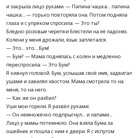
и закрыла лицо руками. — Папина чашка… папина
чашка… — горько повторяла она. Потом подняла
глаза и с упрёком спросила: — Это ты?
Бледно-розовые черепки блестели на её ладонях.
Колени у меня дрожали, язык заплетался.
— Это… это… Бум!
— Бум? — Мама поднялась с колен и медленно
переспросила: — Это Бум?
Я кивнул головой. Бум, услышав своё имя, задвигал
ушами и завилял хвостом. Мама смотрела то на
меня, то на него.
— Как же он разбил?
Уши мои горели. Я развёл руками:
— Он немножечко подпрыгнул… и лапами…
Лицо у мамы потемнело. Она взяла Бума за
ошейник и пошла с ним к двери. Я с испугом