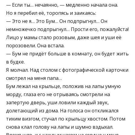
— Если ты… нечаянно, — медленно начала она.
Но я перебил её, торопясь и заикаясь:
— Это не я… Это Бум… Он подпрыгнул… Он
немножечко подпрыгнул… Прости его, пожалуйста!
Лицо у мамы стало розовым, даже шея и уши её
порозовели. Она встала.
— Бум не придёт больше в комнату, он будет жить
в будке.
Я молчал. Над столом с фотографической карточки
смотрел на меня папа…
Бум лежал на крыльце, положив на лапы умную
морду, глаза его не отрываясь смотрели на
запертую дверь, уши ловили каждый звук,
долетающий из дома. На голоса он откликался
тихим визгом, стучал по крыльцу хвостом. Потом
снова клал голову на лапы и шумно вздыхал.
Время шло, и с каждым часом на сердце у меня