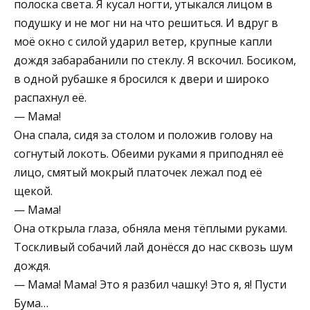
полоска света. Я кусал ногти, утыкался лицом в
подушку и не мог ни на что решиться. И вдруг в
моё окно с силой ударил ветер, крупные капли
дождя забарабанили по стеклу. Я вскочил. Босиком,
в одной рубашке я бросился к двери и широко
распахнул её.
— Мама!
Она спала, сидя за столом и положив голову на
согнутый локоть. Обеими руками я приподнял её
лицо, смятый мокрый платочек лежал под её
щекой.
— Мама!
Она открыла глаза, обняла меня тёплыми руками.
Тоскливый собачий лай донёсся до нас сквозь шум
дождя.
— Мама! Мама! Это я разбил чашку! Это я, я! Пусти
Бума…