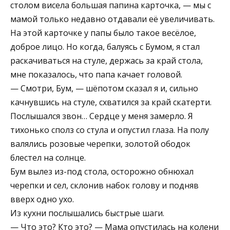
столом висела большая папина карточка, — мы с
мамой только недавно отдавали её увеличивать.
На этой карточке у папы было такое весёлое,
доброе лицо. Но когда, балуясь с Бумом, я стал
раскачиваться на стуле, держась за край стола,
мне показалось, что папа качает головой.
— Смотри, Бум, — шёпотом сказал я и, сильно
качнувшись на стуле, схватился за край скатерти.
Послышался звон… Сердце у меня замерло. Я
тихонько сполз со стула и опустил глаза. На полу
валялись розовые черепки, золотой ободок
блестел на солнце.
Бум вылез из-под стола, осторожно обнюхал
черепки и сел, склонив набок голову и подняв
вверх одно ухо.
Из кухни послышались быстрые шаги.
— Что это? Кто это? — Мама опустилась на колени