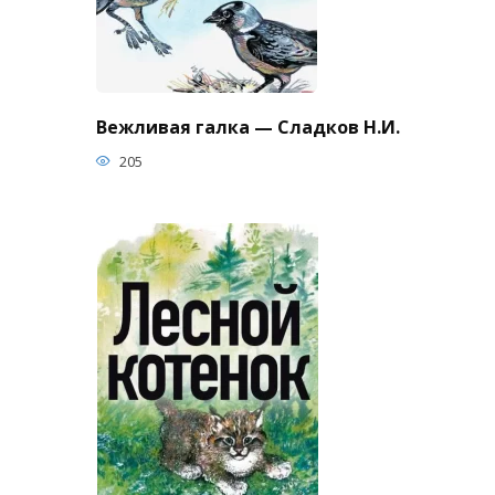
Вежливая галка — Сладков Н.И.
205