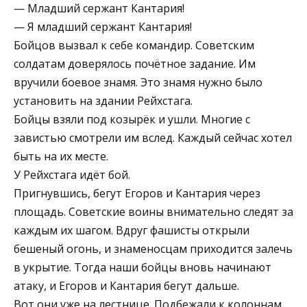
— Младший сержант Кантария!
— Я младший сержант Кантария!
Бойцов вызвал к себе командир. Советским
солдатам доверялось почётное задание. Им
вручили боевое знамя. Это знамя нужно было
установить на здании Рейхстага.
Бойцы взяли под козырёк и ушли. Многие с
завистью смотрели им вслед. Каждый сейчас хотел
быть на их месте.
У Рейхстага идёт бой.
Пригнувшись, бегут Егоров и Кантария через
площадь. Советские воины внимательно следят за
каждым их шагом. Вдруг фашисты открыли
бешеный огонь, и знаменосцам приходится залечь
в укрытие. Тогда наши бойцы вновь начинают
атаку, и Егоров и Кантария бегут дальше.
Вот они уже на лестнице. Подбежали к колоннам,