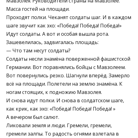
Мавзолея. Руководители страны на Мавзолее.
Масса гостей на площади.
Проходят полки. Чеканят солдаты шаг. И в каждом
шаге звучит как эхо: «Победа! Победа! Победа!»
Идут солдаты. А вот и особая вышла рота.
Зашевелилась, задвигалась площадь:
— Что там несут солдаты?
Солдаты несли знамёна поверженной фашистской
Германии. Вот поравнялись бойцы с Мавзолеем.
Вот повернулись резко. Шагнули вперёд. Замерло
всё на площади. Полетели на землю знамёна. К
ногам стоящих, к подножию Мавзолея.
И снова идут полки. И снова в солдатском шаге,
как крик, как эхо: «Победа! Победа! Победа! »
А вечером был салют.
Ликовали земля и люди. Гремели, гремели,
гремели залпы. То радость огнями взлетала в