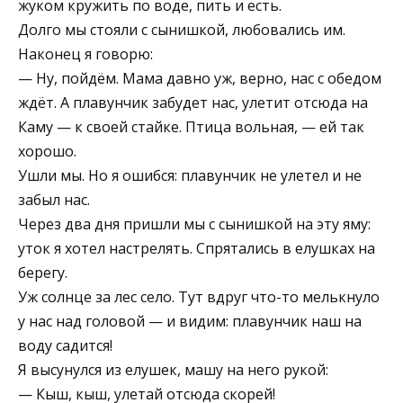
жуком кружить по воде, пить и есть.
Долго мы стояли с сынишкой, любовались им.
Наконец я говорю:
— Ну, пойдём. Мама давно уж, верно, нас с обедом
ждёт. А плавунчик забудет нас, улетит отсюда на
Каму — к своей стайке. Птица вольная, — ей так
хорошо.
Ушли мы. Но я ошибся: плавунчик не улетел и не
забыл нас.
Через два дня пришли мы с сынишкой на эту яму:
уток я хотел настрелять. Спрятались в елушках на
берегу.
Уж солнце за лес село. Тут вдруг что-то мелькнуло
у нас над головой — и видим: плавунчик наш на
воду садится!
Я высунулся из елушек, машу на него рукой:
— Кыш, кыш, улетай отсюда скорей!