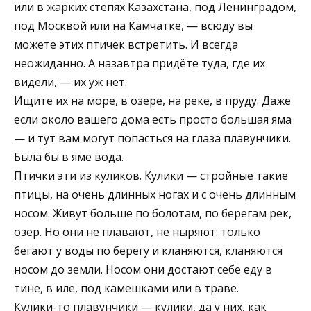
или в жарких степях Казахстана, под Ленинградом,
под Москвой или на Камчатке, — всюду вы
можете этих птичек встретить. И всегда
неожиданно. А назавтра придёте туда, где их
видели, — их уж нет.
Ищите их на море, в озере, на реке, в пруду. Даже
если около вашего дома есть просто большая яма
— и тут вам могут попасться на глаза плавунчики.
Была бы в яме вода.
Птички эти из куликов. Кулики — стройные такие
птицы, на очень длинных ногах и с очень длинным
носом. Живут больше по болотам, по берегам рек,
озёр. Но они не плавают, не ныряют: только
бегают у воды по берегу и кланяются, кланяются
носом до земли. Носом они достают себе еду в
тине, в иле, под камешками или в траве.
Кулики-то плавунчики — кулики, да у них, как