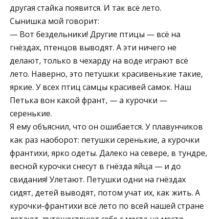
другая стайка появится. И так всё лето.
Сынишка мой говорит:
— Вот бездельники! Другие птицы — всё на
гнёздах, птенцов выводят. А эти ничего не
делают, только в чехарду на воде играют всё
лето. Наверно, это петушки: красивенькие такие,
яркие. У всех птиц самцы красивей самок. Наш
Петька вон какой франт, — а курочки —
серенькие.
Я ему объяснил, что он ошибается. У плавунчиков
как раз наоборот: петушки серенькие, а курочки
франтихи, ярко одеты. Далеко на севере, в тундре,
весной курочки снесут в гнёзда яйца — и до
свидания! Улетают. Петушки одни на гнёздах
сидят, детей выводят, потом учат их, как жить. А
курочки-франтихи всё лето по всей нашей стране
летают, путешествуют себе с места на место.