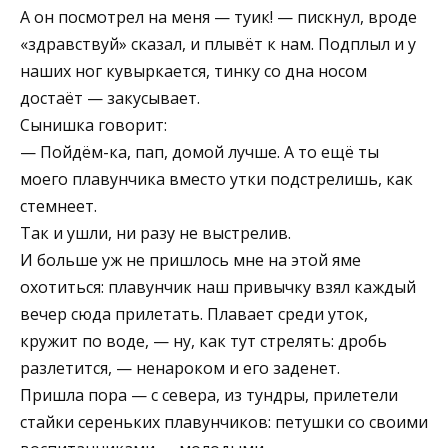
А он посмотрел на меня — туик! — пискнул, вроде
«здравствуй» сказал, и плывёт к нам. Подплыл и у
наших ног кувыркается, тинку со дна носом
достаёт — закусывает.
Сынишка говорит:
— Пойдём-ка, пап, домой лучше. А то ещё ты
моего плавунчика вместо утки подстрелишь, как
стемнеет.
Так и ушли, ни разу не выстрелив.
И больше уж не пришлось мне на этой яме
охотиться: плавунчик наш привычку взял каждый
вечер сюда прилетать. Плавает среди уток,
кружит по воде, — ну, как тут стрелять: дробь
разлетится, — ненароком и его заденет.
Пришла пора — с севера, из тундры, прилетели
стайки сереньких плавунчиков: петушки со своими