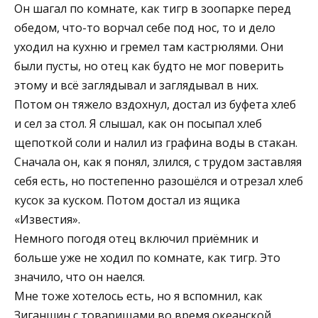
Он шагал по комнате, как тигр в зоопарке перед
обедом, что-то ворчал себе под нос, то и дело
уходил на кухню и гремел там кастрюлями. Они
были пусты, но отец как будто не мог поверить
этому и всё заглядывал и заглядывал в них.
Потом он тяжело вздохнул, достал из буфета хлеб
и сел за стол. Я слышал, как он посыпал хлеб
щепоткой соли и налил из графина воды в стакан.
Сначала он, как я понял, злился, с трудом заставляя
себя есть, но постепенно разошёлся и отрезал хлеб
кусок за куском. Потом достал из ящика
«Известия».
Немного погодя отец включил приёмник и
больше уже не ходил по комнате, как тигр. Это
значило, что он наелся.
Мне тоже хотелось есть, но я вспомнил, как
Зиганшин с товарищами во время океанской