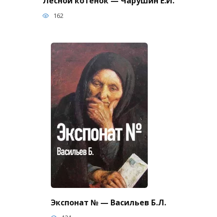
Лесной котенок — Чарушин Е.И.
162
Экспонат № — Васильев Б.Л.