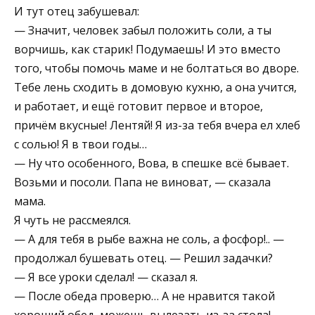
И тут отец забушевал:
— Значит, человек забыл положить соли, а ты
ворчишь, как старик! Подумаешь! И это вместо
того, чтобы помочь маме и не болтаться во дворе.
Тебе лень сходить в домовую кухню, а она учится,
и работает, и ещё готовит первое и второе,
причём вкусные! Лентяй! Я из-за тебя вчера ел хлеб
с солью! Я в твои годы…
— Ну что особенного, Вова, в спешке всё бывает.
Возьми и посоли. Папа не виноват, — сказала
мама.
Я чуть не рассмеялся.
— А для тебя в рыбе важна не соль, а фосфор!.. —
продолжал бушевать отец. — Решил задачки?
— Я все уроки сделал! — сказал я.
— После обеда проверю… А не нравится такой
хороший обед, можешь вылезать из-за стола!