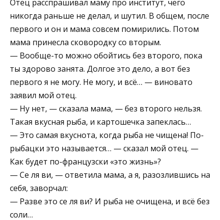
Отец расспрашивал маму про институт, чего
никогда раньше не делал, и шутил. В общем, после
первого и он и мама совсем помирились. Потом
мама принесла сковородку со вторым.
— Вообще-то можно обойтись без второго, пока
ты здорово занята. Долгое это дело, а вот без
первого я не могу. Не могу, и всё… — виновато
заявил мой отец.
— Ну нет, — сказала мама, — без второго нельзя.
Такая вкусная рыба, и картошечка запеклась…
— Это самая вкуснота, когда рыба не чищена! По-
рыбацки это называется… — сказал мой отец. —
Как будет по-французски «это жизнь»?
— Се ля ви, — ответила мама, а я, разозлившись на
себя, заворчал:
— Разве это се ля ви? И рыба не очищена, и всё без
соли…