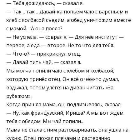
— Тебя дожидаюсь, — сказал я.
— Так… так… Давай-ка попьём чаю с вареньем и
хлеб с колбасой съедим, а обед уничтожим вместе
с мамой… А она поела?
— Не успела, — соврал я. — Для неё институт —
первое, а еда — второе. Не то что для тебя.
— Что-о? — прикрикнул отец.
— Давай пить чай, — сказал я.
Мы молча попили чаю с хлебом и колбасой,
которую принёс отец. Он всё о чём-то думал,
вздыхал, потом улёгся на диван читать «За
рубежом».
Когда пришла мама, он, подлизываясь, сказал:
— Ну, как французский, Ириша? А мы вот ждём
тебя с обедом. Мы чай попили…
Мама не стала с ним разговаривать, она ушла на
кухню. Отец пожал плечами и растерянно