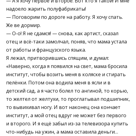
— А я хочу первое и второе. Вот кто я такой! И мне
надоело жарить полуфабрикаты!
— Поговорим по дороге на работу. Я хочу спать.
Же ве дормир.
— О-о! Я не сдамся! — снова, как артист, сказал
отец и всё-таки замолчал, поняв, что мама устала
от работы и французского языка.
Я лежал, притворившись спящим, и думал:
«Наверно, когда я появился на свет, мама бросила
институт, чтобы возить меня в коляске и стирать
пелёнки. Потом она водила меня в ясли и в
детский сад, а я часто болел то ангиной, то корью,
то желтел от желтухи, то проглатывал подшипник,
то вывихивал ногу. И вот наконец она кончает
институт, а мой отец вдруг не может без первого
и второго. И я ещё забыл из-за телевизора купить
что-нибудь на ужин, а мама оставила деньги…