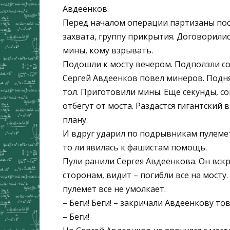
Авдеенков.
Перед началом операции партизаны пос
захвата, группу прикрытия. Договорилис
мины, кому взрывать.
Подошли к мосту вечером. Подползли со
Сергей Авдеенков повел минеров. Подня
тол. Приготовили мины. Еще секунды, со
отбегут от моста. Раздастся гигантский 
плану.
И вдруг ударил по подрывникам пулемет.
то ли явилась к фашистам помощь.
Пули ранили Сергея Авдеенкова. Он вскри
сторонам, видит – погибли все на мосту
пулемет все не умолкает.
– Беги! Беги! – закричали Авдеенкову т
– Беги!