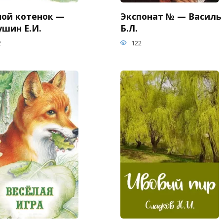
ной котенок —
Экспонат № — Васил
ушин Е.И.
Б.Л.
2
122