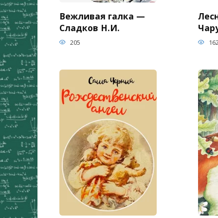
Вежливая галка —
Лес
Сладков Н.И.
Чар
205
16