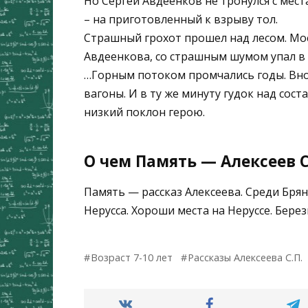
Но Сергей Авдеенков не тронулся с места
– на приготовленный к взрыву тол.
Страшный грохот прошел над лесом. Мост
Авдеенкова, со страшным шумом упал в 
…Горным потоком промчались годы. Внов
вагоны. И в ту же минуту гудок над сос
низкий поклон герою.
О чем Память — Алексеев С
Память — рассказ Алексеева. Среди Брян
Нерусса. Хороши места на Неруссе. Березы
Возраст 7-10 лет
Рассказы Алексеева С.П.