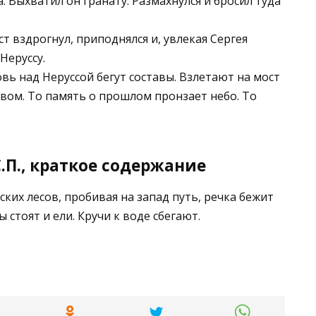
. Выхватил он гранату. Размахнулся и бросил туда
 вздрогнул, приподнялся и, увлекая Сергея
Неруссу.
ь над Неруссой бегут составы. Взлетают на мост
тавом. То память о прошлом пронзает небо. То
.П., краткое содержание
ских лесов, пробивая на запад путь, речка бежит
 стоят и ели. Кручи к воде сбегают.