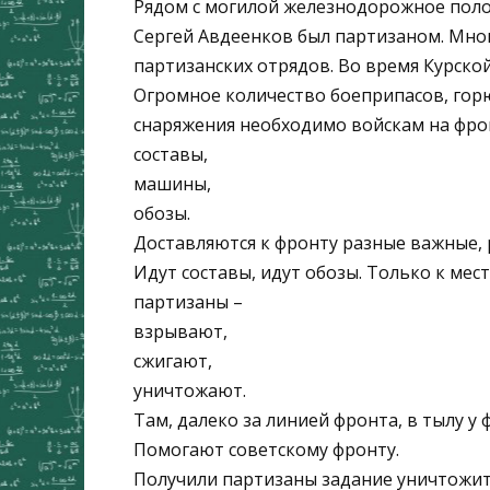
Рядом с могилой железнодорожное полот
Сергей Авдеенков был партизаном. Много
партизанских отрядов. Во время Курско
Огромное количество боеприпасов, гор
снаряжения необходимо войскам на фро
составы,
машины,
обозы.
Доставляются к фронту разные важные, 
Идут составы, идут обозы. Только к мест
партизаны –
взрывают,
сжигают,
уничтожают.
Там, далеко за линией фронта, в тылу у
Помогают советскому фронту.
Получили партизаны задание уничтожит