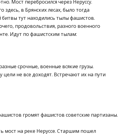
но. Мост перебросился через Неруссу.
 здесь, в Брянских лесах, было тогда
й битвы тут находились тылы фашистов.
ючего, продовольствия, разного военного
нте. Идут по фашистским тылам:
разные срочные, военные всякие грузы.
у цели не все доходят. Встречают их на пути
 фашистов громят фашистов советские партизаны.
ь мост на реке Неруссе. Старшим пошел