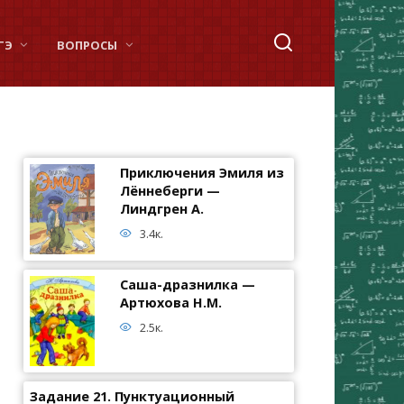
ГЭ
ВОПРОСЫ
Приключения Эмиля из
Лённеберги —
Линдгрен А.
3.4к.
Саша-дразнилка —
Артюхова Н.М.
2.5к.
Задание 21. Пунктуационный