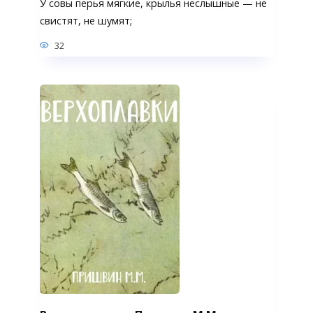
У совы перья мягкие, крылья неслышные — не
сви­стят, не шумят;
32