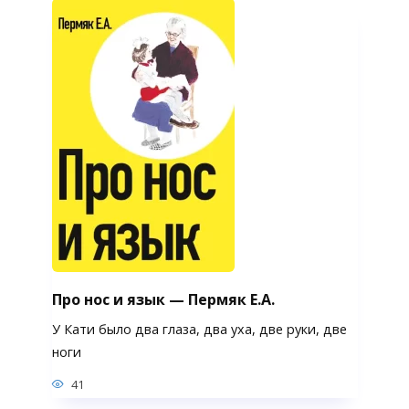
Про нос и язык — Пермяк Е.А.
У Кати было два глаза, два уха, две руки, две
ноги
41