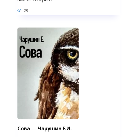
29
Сова — Чарушин Е.И.