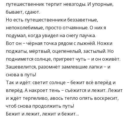
путешественник терпит невзгоды. И упорные,
бывает, сдают.
Но есть путешественники беззаветные,
непоколебимые, просто отчаянные. О них я
подумал, когда увидел на снегу паучка.
Вот он − чёрная точка рядом с лыжнёй. Ножки
поджаты, мёртвый, оцепенелый, застылый. Но
поднимется солнце, пригреет чуть − и он оживёт.
Зашевелится, разомнёт замлевшие лапки − и
снова в путь!
Так и идёт: светит солнце − бежит всё вперёд и
вперёд. А накроет тень − съёжится и лежит. Лежит
и ждёт терпеливо, авось тепло опять воскресит,
чтоб снова продолжить путь!
Бежит и лежит, лежит и бежит…