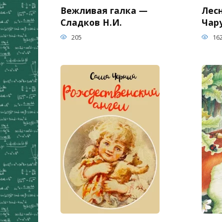
Вежливая галка —
Лес
Сладков Н.И.
Чар
205
16