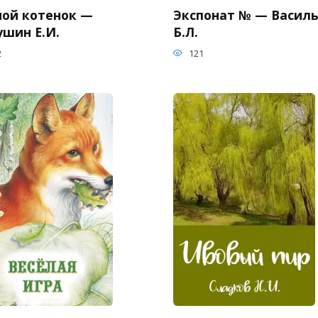
ной котенок —
Экспонат № — Васил
ушин Е.И.
Б.Л.
2
121