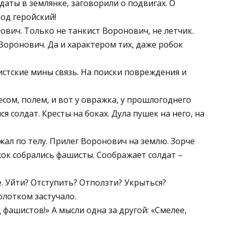
лдаты в землянке, заговорили о подвигах. О
род геройский!
ович. Только не танкист Воронович, не летчик.
 Воронович. Да и характером тих, даже робок
истские мины связь. На поиски повреждения и
сом, полем, и вот у овражка, у прошлогоднего
ся солдат. Кресты на боках. Дула пушек на него, на
ежал по телу. Прилег Воронович на землю. Зорче
жок собрались фашисты. Соображает солдат –
. Уйти? Отступить? Отползти? Укрыться?
олотком застучало.
фашистов!» А мысли одна за другой: «Смелее,