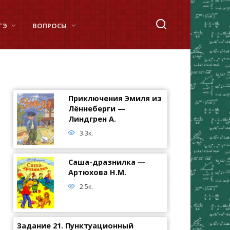
ГЭ
ВОПРОСЫ
Приключения Эмиля из
Лённеберги —
Линдгрен А.
3.3к.
Саша-дразнилка —
Артюхова Н.М.
2.5к.
Задание 21. Пунктуационный