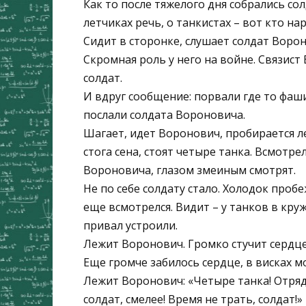
Как то после тяжелого дня собрались со
летчиках речь, о танкистах – вот кто на
Сидит в сторонке, слушает солдат Ворон
Скромная роль у него на войне. Связист
солдат.
И вдруг сообщение: порвали где то фаш
послали солдата Вороновича.
Шагает, идет Воронович, пробирается ле
стога сена, стоят четыре танка. Всмотрел
Вороновича, глазом змеиным смотрят.
Не по себе солдату стало. Холодок проб
еще всмотрелся. Видит – у танков в кру
привал устроили.
Лежит Воронович. Громко стучит сердце
Еще громче забилось сердце, в висках м
Лежит Воронович: «Четыре танка! Отряд 
солдат, смелее! Время не трать, солдат!»