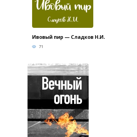
Ивовый пир — Сладков Н.И.
71