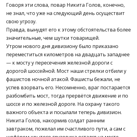
Говоря эти слова, повар Никита Голов, конечно,
не знал, что уже на следующий день осуществит
свою угрозу.
Правда, вынудят его к этому обстоятельства более
значительные, чем шутки товарищей.
Утром нового дня дивизиону было приказано
переместиться километров на двадцать западнее
— к мосту у пересечения железной дороги с
дорогой шоссейной. Мост наши стрелки отбили у
фашистов ночной атакой. Фашисты бежали, не
успев взорвать его. Несомненно, враг постарается
разбомбить мост, тогда прервётся движение и по
шоссе и по железной дороге. На охрану такого
важного объекта и посылали теперь дивизион.
Никита Голов, накормив солдат ранним
завтраком, пожелал им счастливого пути, а сам с
шофёром крытого грузовика остался на месте.