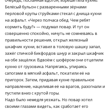
очередь, посланная вдогон, изрешетила кухню.
Белёсый бульон с разваренными зёрнами
перловой крупы струйками стекал с днища кухни
на асфальт. «Через полчаса обед. Чем ребят
кормить буду?» — подумал повар. И тут он
совершенно спокойно, ничуть не сомневаясь в
правильности решения, открыл железный
шкафчик кухни, вставил в толовую шашку запал,
зажёг спичкой бикфордов шнур и закрыл шкафчик
на обе защёлки. Вдвоём с шофёром они отцепили
кухню от грузовика. Напрягаясь, упираясь
сапогами в мягкий асфальт, покатили её на
пригорок. Затем, придавая кухне правильное
направление, нацеливая её на врагов, разогнали и
пустили вниз с крутой горы.
Надо было немедля уезжать. Но повар хотел
своими глазами видеть, как сработает его