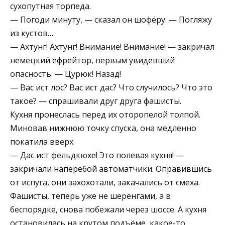
сухопутная торпеда.
— Погоди минуту, — сказал он шофёру. — Погляжу
из кустов…
— Ахтунг! Ахтунг! Внимание! Внимание! — закричал
немецкий ефрейтор, первым увидевший
опасность. — Цурюк! Назад!
— Вас ист лос? Вас ист дас? Что случилось? Что это
такое? — спрашивали друг друга фашисты.
Кухня пронеслась перед их оторопелой толпой.
Миновав нижнюю точку спуска, она медленно
покатила вверх.
— Дас ист фельдкюхе! Это полевая кухня! —
закричали наперебой автоматчики. Оправившись
от испуга, они захохотали, закачались от смеха.
Фашисты, теперь уже не шеренгами, а в
беспорядке, снова побежали через шоссе. А кухня
остановилась на крутом подъёме, какое-то