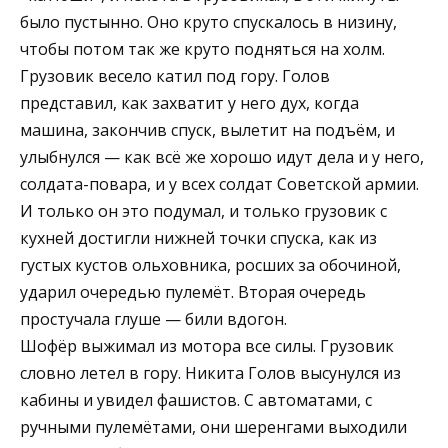
было пустынно. Оно круто спускалось в низину,
чтобы потом так же круто подняться на холм.
Грузовик весело катил под гору. Голов
представил, как захватит у него дух, когда
машина, закончив спуск, вылетит на подъём, и
улыбнулся — как всё же хорошо идут дела и у него,
солдата-повара, и у всех солдат Советской армии.
И только он это подумал, и только грузовик с
кухней достигли нижней точки спуска, как из
густых кустов ольховника, росших за обочиной,
ударил очередью пулемёт. Вторая очередь
простучала глуше — били вдогон.
Шофёр выжимал из мотора все силы. Грузовик
словно летел в гору. Никита Голов высунулся из
кабины и увидел фашистов. С автоматами, с
ручными пулемётами, они шеренгами выходили