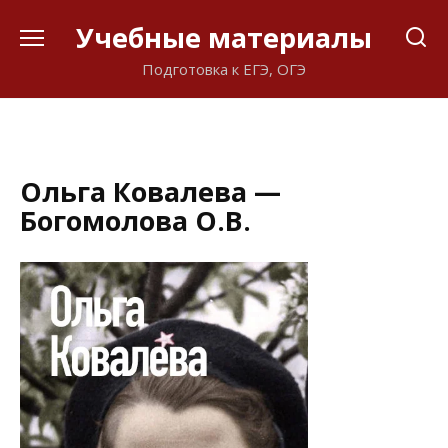
Перейти
Учебные материалы
к
содержанию
Подготовка к ЕГЭ, ОГЭ
Ольга Ковалева —
Богомолова О.В.