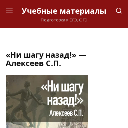
Перейти
Учебные материалы
к
содержанию
Подготовка к ЕГЭ, ОГЭ
«Ни шагу назад!» —
Алексеев С.П.