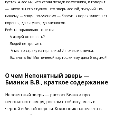
кустах. А лесник, что стоял позади колхозника, и говорит:
— Плохо ты его стукнул. Это зверь лесной, живучий. По-
нашему — язвук, по-ученому — барсук. В норах живет. Ест
коренья, да лягушек, да слизняков.
Ребята спрашивают с печки:
— А людей он не есть?
— Людей не трогает.
— А мы-то страху натерпелись! И полезли с печки.
— Эх, знать бы! Мы печеной картошки ему дали б вкусной!
О чем Непонятный зверь —
Бианки В.В., краткое содержание
Непонятный зверь — рассказ Бианки про
непонятного зверя, ростом с собачку, весь в
черной и белой шерсти. Колхозник нашел его в