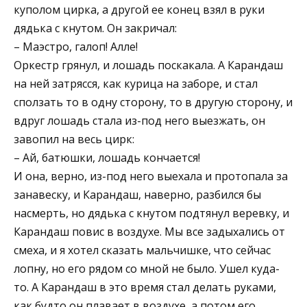
куполом цирка, а другой ее конец взял в руки
дядька с кнутом. Он закричал:
– Маэстро, галоп! Алле!
Оркестр грянул, и лошадь поскакала. А Карандаш
на ней затрясся, как курица на заборе, и стал
сползать то в одну сторону, то в другую сторону, и
вдруг лошадь стала из-под него выезжать, он
завопил на весь цирк:
– Ай, батюшки, лошадь кончается!
И она, верно, из-под него выехала и протопала за
занавеску, и Карандаш, наверно, разбился бы
насмерть, но дядька с кнутом подтянул веревку, и
Карандаш повис в воздухе. Мы все задыхались от
смеха, и я хотел сказать мальчишке, что сейчас
лопну, но его рядом со мной не было. Ушел куда-
то. А Карандаш в это время стал делать руками,
как будто он плавает в воздухе, а потом его