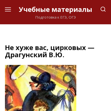
Перейти
Учебные материалы
к
содержанию
Подготовка к ЕГЭ, ОГЭ
Не хуже вас, цирковых —
Драгунский В.Ю.