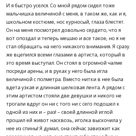
И я быстро уселся. Со мной рядом сидел тоже
мальчишка величиной с меня, в таком же, как и я,
школьном костюме, нос курносый, глаза блестят.
Он на меня посмотрел довольно сердито, что я
вот опоздал и теперь мешаю и все такое, но я не
стал обращать на него никакого внимания. Я сразу
же вцепился всеми глазами в артиста, который в
это время выступал. Он стоял в огромной чалме
посреди арены, и в руках у него была игла
величиной с полметра. Вместо нитки в нее была
вдета узкая и длинная шелковая лента. А рядом с
этим артистом стояли две девушки и никого не
трогали вдруг он ни с того ни с сего подошел к
одной из них и – раз! – своей длинной иглой
прошил ей живот насквозь, иголка выскочила у
нее из спины! Я думал, она сейчас завизжит как