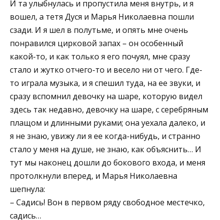
И та улыбнулась и пропустила меня внутрь, и я
вошел, а тетя Дуся и Марья Николаевна пошли
сзади. И я шел в полутьме, и опять мне очень
понравился цирковой запах – он особенный
какой-то, и как только я его почуял, мне сразу
стало и жутко отчего-то и весело ни от чего. Где-
то играла музыка, и я спешил туда, на ее звуки, и
сразу вспомнил девочку на шаре, которую видел
здесь так недавно, девочку на шаре, с серебряным
плащом и длинными руками; она уехала далеко, и
я не знаю, увижу ли я ее когда-нибудь, и странно
стало у меня на душе, не знаю, как объяснить… И
тут мы наконец дошли до бокового входа, и меня
протолкнули вперед, и Марья Николаевна
шепнула:
– Садись! Вон в первом ряду свободное местечко,
садись…