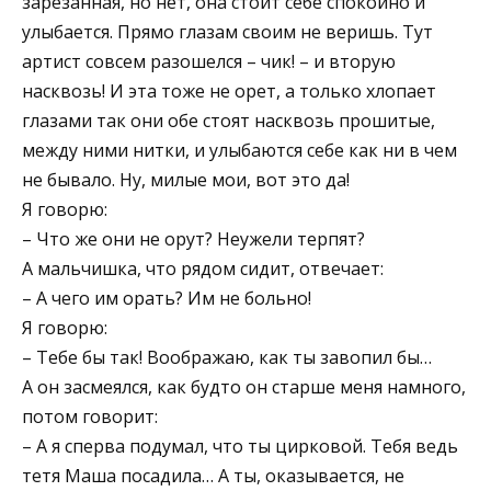
зарезанная, но нет, она стоит себе спокойно и
улыбается. Прямо глазам своим не веришь. Тут
артист совсем разошелся – чик! – и вторую
насквозь! И эта тоже не орет, а только хлопает
глазами так они обе стоят насквозь прошитые,
между ними нитки, и улыбаются себе как ни в чем
не бывало. Ну, милые мои, вот это да!
Я говорю:
– Что же они не орут? Неужели терпят?
А мальчишка, что рядом сидит, отвечает:
– А чего им орать? Им не больно!
Я говорю:
– Тебе бы так! Воображаю, как ты завопил бы…
А он засмеялся, как будто он старше меня намного,
потом говорит:
– А я сперва подумал, что ты цирковой. Тебя ведь
тетя Маша посадила… А ты, оказывается, не