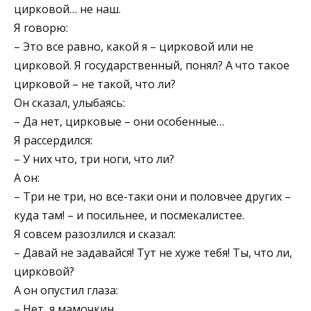
цирковой… не наш.
Я говорю:
– Это все равно, какой я – цирковой или не
цирковой. Я государственный, понял? А что такое
цирковой – не такой, что ли?
Он сказал, улыбаясь:
– Да нет, цирковые – они особенные…
Я рассердился:
– У них что, три ноги, что ли?
А он:
– Три не три, но все-таки они и половчее других –
куда там! – и посильнее, и посмекалистее.
Я совсем разозлился и сказал:
– Давай не задавайся! Тут не хуже тебя! Ты, что ли,
цирковой?
А он опустил глаза:
– Нет, я мамочкин…