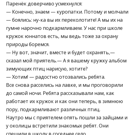
Паренёк доверчиво усмехнулся:
— Конечно, знаем — куропатки. Потому и молчали
— боялись: ну-ка вы их переколотите! А мы их на
гумне нарочно подкармливаем. У нас при школе
кружок юннатов есть, мы ведь тоже за охрану
природы боремся.
— Ну вот, значит, вместе и будет охранять,—
сказал мой приятель.— А я вашему кружку альбом
зимующих птиц нарисую, хотите?
— Хотим! — радостно отозвались ребята.
Все снова расселись на лавке, и мы проговорили
до самой ночи. Ребята рассказывали нам, как
работает их кружок и как они теперь, в зимнюю
пору, подкармливают различных птиц.
Наутро мы с приятелем опять пошли за зайцами и
у околицы встретили знакомых ребят. Они
спешили в школу в соседнее село.