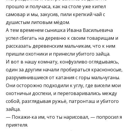
прошло и получаса, как на столе уже кипел
самовар и мы, закусив, пили крепкий чай с
душистым липовым мёдом.
А тем временем сынишка Ивана Васильевича
успел сбегать на деревню к своим товарищам и
рассказать деревенским мальчикам, что к ним
пришли охотники и принесли убитого зайца.
И вот в нашу комнату, конфузливо оглядываясь,
один за другим начали пробираться красноносые,
разрумянившиеся от катания с горы мальчуганы.
Они осторожно подходили к углу, где висели мои
охотничьи доспехи, и переговаривались между
собой, разглядывая ружьё, патронташ и убитого
зайца.
— Покажи-ка им, что ты нарисовал, — попросил я
приятеля.