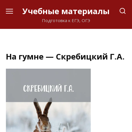
Перейти
Учебные материалы
к
содержанию
Подготовка к ЕГЭ, ОГЭ
На гумне — Скребицкий Г.А.