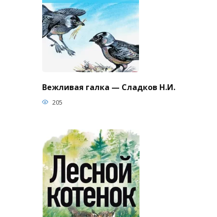
Вежливая галка — Сладков Н.И.
205