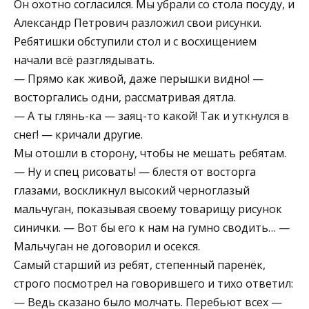
Он охотно согласился. Мы убрали со стола посуду, и
Александр Петрович разложил свои рисунки.
Ребятишки обступили стол и с восхищением
начали всё разглядывать.
— Прямо как живой, даже перышки видно! —
восторгались одни, рассматривая дятла.
— А ты глянь-ка — заяц-то какой! Так и уткнулся в
снег! — кричали другие.
Мы отошли в сторону, чтобы не мешать ребятам.
— Ну и спец рисовать! — блестя от восторга
глазами, воскликнул высокий черноглазый
мальчуган, показывая своему товарищу рисунок
синички. — Вот бы его к нам на гумно сводить… —
Мальчуган не договорил и осекся.
Самый старший из ребят, степенный паренёк,
строго посмотрел на говорившего и тихо ответил:
— Ведь сказано было молчать. Перебьют всех —