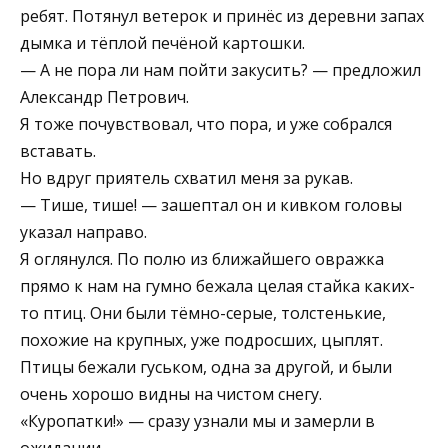
ребят. Потянул ветерок и принёс из деревни запах
дымка и тёплой печёной картошки.
— А не пора ли нам пойти закусить? — предложил
Александр Петрович.
Я тоже почувствовал, что пора, и уже собрался
вставать.
Но вдруг приятель схватил меня за рукав.
— Тише, тише! — зашептал он и кивком головы
указал направо.
Я оглянулся. По полю из ближайшего овражка
прямо к нам на гумно бежала целая стайка каких-
то птиц. Они были тёмно-серые, толстенькие,
похожие на крупных, уже подросших, цыплят.
Птицы бежали гуськом, одна за другой, и были
очень хорошо видны на чистом снегу.
«Куропатки!» — сразу узнали мы и замерли в
ожидании.