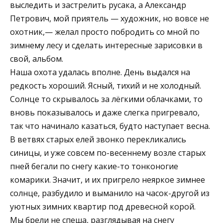
выследить и застрелить русака, а Александр
Петрович, мой приятель — художник, но вовсе не
охотник,— желал просто побродить со мной по
зимнему лесу и сделать интересные зарисовки в
свой, альбом.
Наша охота удалась вполне. День выдался на
редкость хороший. Ясный, тихий и не холодный.
Солнце то скрывалось за лёгкими облачками, то
вновь показывалось и даже слегка пригревало,
так что начинало казаться, будто наступает весна.
В ветвях старых елей звонко перекликались
синицы, и уже совсем по-весеннему возле старых
пней бегали по снегу какие-то тонконогие
комарики. Значит, и их пригрело неяркое зимнее
солнце, разбудило и выманило на часок-другой из
уютных зимних квартир под древесной корой.
Мы брели не спеша, разглядывая на снегу