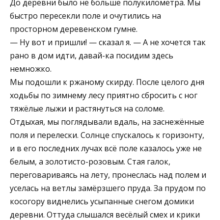
До деревни было не больше полукилометра. Мы
быстро пересекли поле и очутились на
просторном деревенском гумне.
— Ну вот и пришли! — сказал я. — А не хочется так
рано в дом идти, давай-ка посидим здесь
немножко.
Мы подошли к ржаному скирду. После целого дня
ходьбы по зимнему лесу приятно сбросить с ног
тяжёлые лыжи и растянуться на соломе.
Отдыхая, мы поглядывали вдаль, на заснежённые
поля и перелески. Солнце спускалось к горизонту,
и в его последних лучах всё поле казалось уже не
белым, а золотисто-розовым. Стая галок,
переговариваясь на лету, пронеслась над полем и
уселась на ветлы замёрзшего пруда. За прудом по
косогору виднелись усыпанные снегом домики
деревни. Оттуда слышался весёлый смех и крики