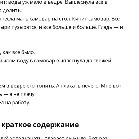
ит: воды уж мало в ведре. Выплеснула всё в
р долить.
ринесла мать самовар на стол. Кипит самовар. Все
зыри пузырятся, и всё больше и больше. Глядь — и
 как всё было.
с мылом воду в самовар выплеснула да свежей
м в ведре его топить. А плакать нечего. Мне вот
 — я не плачу.
л на работу.
, краткое содержание
сё хотел узнать, плавает ли мыло. Вот раз