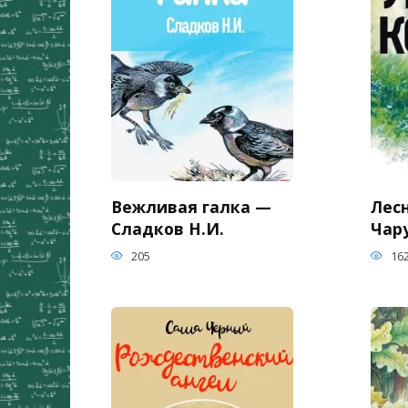
Вежливая галка —
Лес
Сладков Н.И.
Чар
205
16