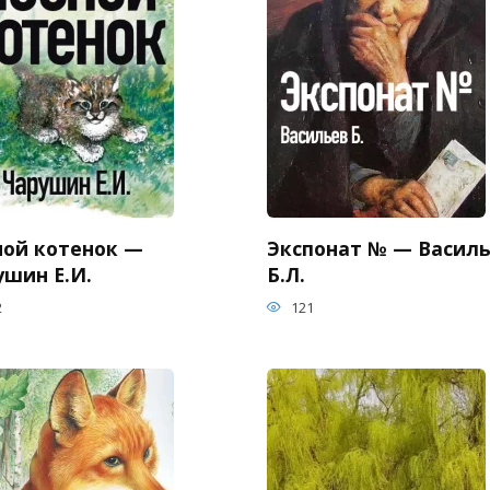
ной котенок —
Экспонат № — Васил
ушин Е.И.
Б.Л.
2
121