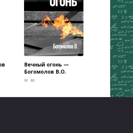
ов
Вечный огонь —
Богомолов В.О.
91