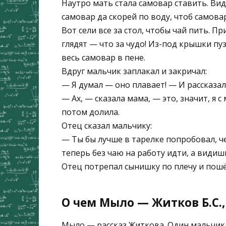
Наутро мать стала самовар ставить. Вид
самовар да скорей по воду, чтоб самова
Вот сели все за стол, чтобы чай пить. П
глядят — что за чудо! Из-под крышки пу
весь самовар в пене.
Вдруг мальчик заплакал и закричал:
— Я думал — оно плавает! — И рассказал,
— Ах, — сказала мама, — это, значит, я 
потом долила.
Отец сказал мальчику:
— Ты бы лучше в тарелке попробовал, че
теперь без чаю на работу идти, а видишь
Отец потрепал сынишку по плечу и пошё
О чем Мыло — Житков Б.С.
Мыло — рассказ Житкова. Один мальчик в