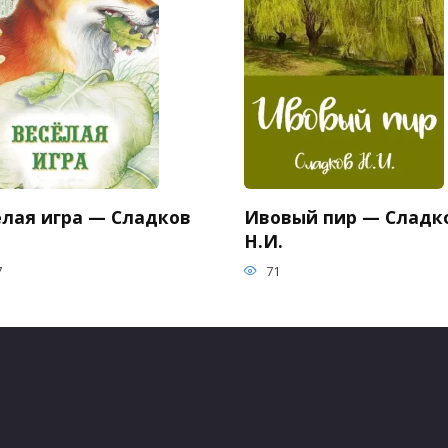
елая игра — Сладков
Ивовый пир — Сладк
Н.И.
7
71