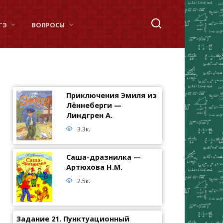
ГЭ
ВОПРОСЫ
Приключения Эмиля из
Лённеберги —
Линдгрен А.
3.3к.
Саша-дразнилка —
Артюхова Н.М.
2.5к.
Задание 21. Пунктуационный