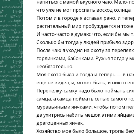
напиться с мамой вкусного чаю. Мало-п
что уже не мог проспать восход солнца.
Потом и в городе я вставал рано, и теп
растительный мир пробуждается и тоже 
И часто-часто я думаю: что, если бы мы 
Сколько бы тогда у людей прибыло здоро
После чаю я уходил на охоту за перепел
горлинками, бабочками. Ружья тогда у м
необязательно.
Моя охота была и тогда и теперь — в на
еще не видел, и, может быть, и никто ещ
Перепелку-самку надо было поймать сил
самца, а самца поймать сетью самого г
муравьиными яичками, чтобы потом пел 
да ухитрись набить мешок этими яйцами
драгоценных яичек.
Хозяйство мое было большое, тропы бес