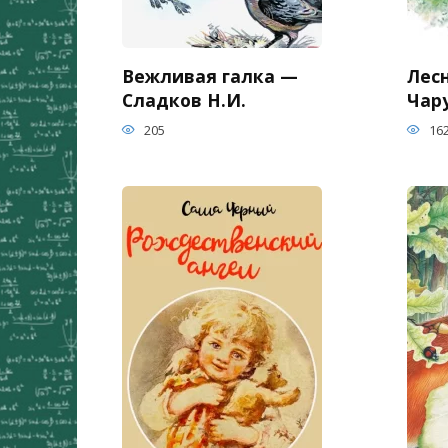
Вежливая галка —
Лес
Сладков Н.И.
Чар
205
16