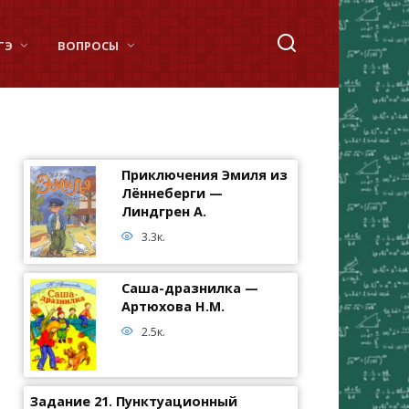
ГЭ
ВОПРОСЫ
Приключения Эмиля из
Лённеберги —
Линдгрен А.
3.3к.
Саша-дразнилка —
Артюхова Н.М.
2.5к.
Задание 21. Пунктуационный