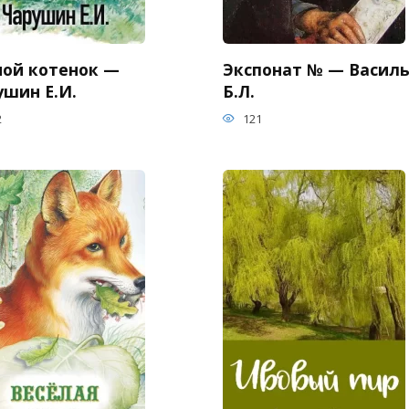
ной котенок —
Экспонат № — Васил
ушин Е.И.
Б.Л.
2
121