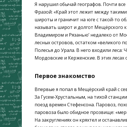
Я нарушил обычай географов. Почти все
Фразой: «Край этот лежит между такими
широты и граничит на юге с такой-то обл
называть широт и долгот Мещёрского кр
Владимиром и Рязанью’ недалеко от Мос
лесных островов, остатком «великого по
Полесья до Урала. В него входили леса:
Мордовские и Керженские. В этих лесах 
Первое знакомство
Впервые я попал в Мещёрский край с се
За Гусем-Хрустальным, на тихой станции 
поезд времен Стефенсона. Паровоз, пох
паровоза было обидное прозвище: «мери
На закруглениях он кряхтел и останавли