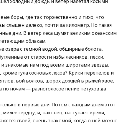
и шел холодный дождь и ветер налетал косыми
ые боры, где так торжественно и тихо, что
вы слышен далеко, почти за километр. Но такая
енные дни. В ветер леса шумят великим океанским
олетающим облакам.
е озера с темной водой, обширные болота,
угленные от старости избы лесников, пески,
 и знакомые нам под всеми широтами звезды.
кроме гула сосновых лесов? Крики перепелов и
 дятлов, вой волков, шорох дождей в рыжей хвое,
а по ночам — разноголосое пение петухов да
только в первые дни. Потом с каждым днем этот
, милее сердцу, и, наконец, наступает время,
ажется своей, очень знакомой, когда о ней можно