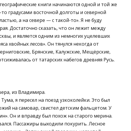
 географические книги начинаются одной и той же
-то градусами восточной долготы и северной
астью, а на севере — с такой-то». Я не буду
ая. Достаточно сказать, что он лежит между
квы, и является одним из немногих уцелевших
яса хвойных лесов». Он тянулся некогда от
 Черниговские, Брянские, Калужские, Мещёрские,
отсиживалась от татарских набегов древняя Русь.
вера, из Владимира.
Тума, я пересел на поезд узкоколейки. Это был
ожий на самовар, свистел детским фальцетом. У
н». Он и вправду был похож на старого мерина.
вался. Пассажиры выходили покурить. Лесное