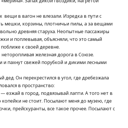
 «мерина». Запах дикой гвоздики, нагретой
 вещи в вагон не влезали. Изредка в пути с
ь мешки, корзины, плотничьи пилы, а за вещами
овольно древняя старуха. Неопытные пассажиры
ожки и поплевывая, объясняли, что это самый
 поближе к своей деревне.
 неторопливая железная дорога в Союзе.
 и пахнут свежей порубкой и дикими лесными
й дед. Он перекрестился в угол, где дребезжала
ловался в пространство:
 — езжай в город, подвязывай лапти. А того нет в
о копейки не стоит. Посылают меня до музею, где
чки, прейскуранты, все такое прочее. Посылают с