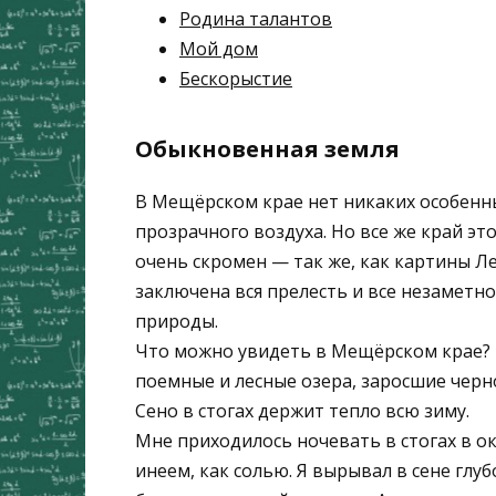
Родина талантов
Мой дом
Бескорыстие
Обыкновенная земля
В Мещёрском крае нет никаких особенных
прозрачного воздуха. Но все же край эт
очень скромен — так же, как картины Лев
заключена вся прелесть и все незаметно
природы.
Что можно увидеть в Мещёрском крае? 
поемные и лесные озера, заросшие черно
Сено в стогах держит тепло всю зиму.
Мне приходилось ночевать в стогах в ок
инеем, как солью. Я вырывал в сене глубо