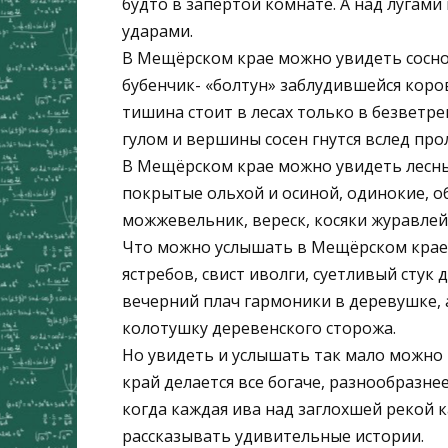
будто в запертой комнате. А над лугам
ударами.
В Мещёрском крае можно увидеть соснов
бубенчик- «болтун» заблудившейся коро
тишина стоит в лесах только в безветр
гулом и вершины сосен гнутся вслед пр
В Мещёрском крае можно увидеть лесны
покрытые ольхой и осиной, одинокие, об
можжевельник, вереск, косяки журавлей
Что можно услышать в Мещёрском крае, 
ястребов, свист иволги, суетливый стук
вечерний плач гармоники в деревушке, 
колотушку деревенского сторожа.
Но увидеть и услышать так мало можно 
край делается все богаче, разнообразнее
когда каждая ива над заглохшей рекой к
рассказывать удивительные истории.