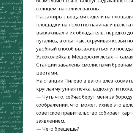
безмолвие стояло вокруг задыхавшегося
солнцем, наполнял вагоны.
Пассажиры с вещами сидели на площадях
площадки на полотно начинали вылетат
выскакивал и их обладатель, нередко д
пугались, а опытные, скручивая козьи н
удобный способ высаживаться из поезда
Узкоколейка в Мещёрских лесах — самая
Станции завалены смолистыми бревнами
цветами.
На станции Пилево в вагон влез косматы
круглая чугунная печка, вздохнул и пожа
— Чуть что, сейчас берут меня за бороду
соображении, что, может, ихнее это дел
советское правительство собирает карто
заявлением.
— Чего брешешь?