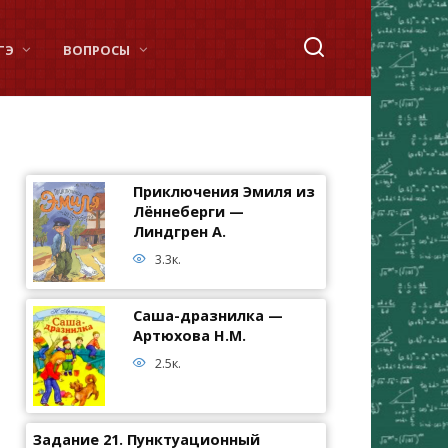
ГЭ
ВОПРОСЫ
Приключения Эмиля из
Лённеберги —
Линдгрен А.
3.3к.
Саша-дразнилка —
Артюхова Н.М.
2.5к.
Задание 21. Пунктуационный