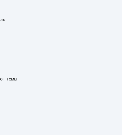
тах
 от темы