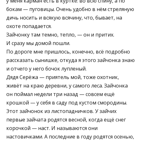
у меня карман есть в куртке: во всю спину, а по
бокам — пуговицы. Очень удобно в нём стреляную
дичь носить и всякую всячину, что, бывает, на
охоте попадается.
Зайчонку там темно, тепло, — он и притих.
И сразу мы домой пошли.
По дороге мне пришлось, конечно, всё подробно
рассказать сынишке, откуда я этого зайчонка знаю
и отчего у него бочок лупленый.
Дядя Серёжа — приятель мой, тоже охотник,
живёт на краю деревни, у самого леса. Зайчонка
он поймал недели три назад — совсем ещё
крошкой — у себя в саду под кустом смородины.
Этот зайчонок из листопадничков. У зайчих
первые зайчата родятся весной, когда ещё снег
корочкой — наст. И называются они
настовичками. А последние в году родятся осенью,