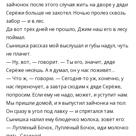
зайчонок после этого случая жить на дворе у дяди
Серёжи больше не захотел. Ночью пролез сквозь
забор — и в лес.
Да вот трёх дней не прошло, Джим наш его в лесу
поймал.
Сынишка рассказ мой выслушал и губы надул, чуть
не плачет.
— Ну, вот, — говорит. — Ты его, значит, дяде
Серёже несёшь. А я думал, он у нас поживёт…
— Что ж, — говорю. — Сегодня-то уж, конечно, у
нас переночует, а завтра сходим к дяде Серёже,
попросим. Если ему не надо, может, и уступит нам.
Мы пришли домой, и я выпустил зайчонка на пол.
Он сразу в угол под лавку — и спрятался там.
Сынишка налил ему блюдечко молока, зовёт его:
— Лупленый Бочок, Лупленый Бочок, иди молочко
пить. Сладкое!