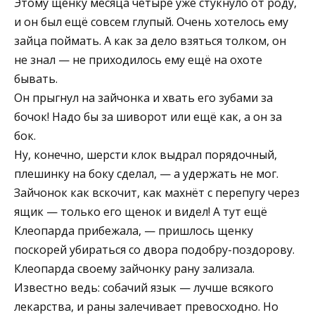
Этому щенку месяца четыре уже стукнуло от роду,
и он был ещё совсем глупый. Очень хотелось ему
зайца поймать. А как за дело взяться толком, он
не знал — не приходилось ему ещё на охоте
бывать.
Он прыгнул на зайчонка и хвать его зубами за
бочок! Надо бы за шиворот или ещё как, а он за
бок.
Ну, конечно, шерсти клок выдрал порядочный,
плешинку на боку сделал, — а удержать не мог.
Зайчонок как вскочит, как махнёт с перепугу через
ящик — только его щенок и видел! А тут ещё
Клеопарда прибежала, — пришлось щенку
поскорей убираться со двора подобру-поздорову.
Клеопарда своему зайчонку рану зализала.
Известно ведь: собачий язык — лучше всякого
лекарства, и раны залечивает превосходно. Но