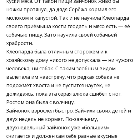
куски мяса. От такой пищи зайчонок живо бы
ножки протянул, да дядя Серёжа кормил его
молоком и капустой. Так и не научила Клеопарда
своего приёмыша кости глодать и мясо есть — её
собачью пищу. Зато научила своей собачьей
храбрости.
Клеопарда была отличным сторожем и к
хозяйскому дому никого не допускала — ни чужого
человека, ни собак. С таким злобным видом
вылетала им навстречу, что редкая собака не
подожмёт хвоста и не пустится наутёк, не
дожидаясь, пока эта серая злюка сшибёт с ног.
Ростом она была с волчицу.
Зайчонок взрослел быстро. Зайчихи своих детей и
двух недель не кормят. По-заячьему,
двухнедельный зайчонок уже «большим»
считается и должен сам себе разные вкусные