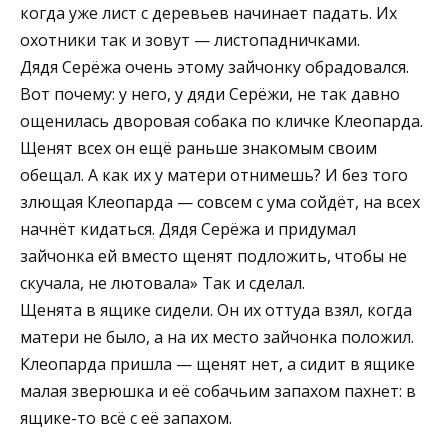
когда уже лист с деревьев начинает падать. Их
охотники так и зовут — листопадничками.
Дядя Серёжа очень этому зайчонку обрадовался.
Вот почему: у него, у дяди Серёжи, не так давно
ощенилась дворовая собака по кличке Клеопарда.
Щенят всех он ещё раньше знакомым своим
обещал. А как их у матери отнимешь? И без того
злющая Клеопарда — совсем с ума сойдёт, на всех
начнёт кидаться. Дядя Серёжа и придумал
зайчонка ей вместо щенят подложить, чтобы не
скучала, не лютовала» Так и сделал.
Щенята в ящике сидели. Он их оттуда взял, когда
матери не было, а на их место зайчонка положил.
Клеопарда пришла — щенят нет, а сидит в ящике
малая зверюшка и её собачьим запахом пахнет: в
ящике-то всё с её запахом.