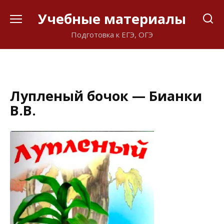
Перейти
Учебные материалы
к
содержанию
Подготовка к ЕГЭ, ОГЭ
Лупленый бочок — Бианки
В.В.