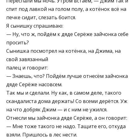
Переспали мы ночь. Утром встаём, — Джим так и
спит под лавкой на голом полу, а котёнок всё на
печке сидит, слезать боится.
Я сынишку спрашиваю:
— Ну, что ж, пойдём к дяде Серёже зайчонка себе
просить?
Сынишка посмотрел на котёнка, на Джима, на
свой завязанный
палец и говорит:
— Знаешь, что? Пойдём лучше отнесём зайчонка
дяде Серёже насовсем.
Так мы и сделали. Ну как, в самом деле, такого
скандалиста дома держать! Со всеми дерётся. Уж
на что добряк Джим — и с ним не ужился.
Отнесли мы зайчонка дяде Серёже, а он говорит:
— Мне тоже такого не надо. Тащите его, откуда
взяли. Пришлось в лес нести.