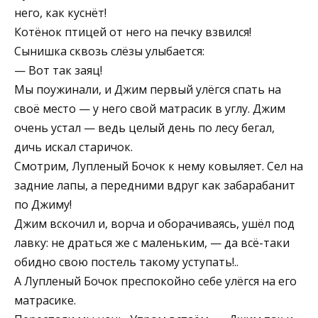
него, как куснёт!
Котёнок птицей от него на печку взвился!
Сынишка сквозь слёзы улыбается:
— Вот так заяц!
Мы поужинали, и Джим первый улёгся спать на
своё место — у него свой матрасик в углу. Джим
очень устал — ведь целый день по лесу бегал,
дичь искал старичок.
Смотрим, Лупленый Бочок к нему ковыляет. Сел на
задние лапы, а передними вдруг как забарабанит
по Джиму!
Джим вскочил и, ворча и оборачиваясь, ушёл под
лавку: не драться же с маленьким, — да всё-таки
обидно свою постель такому уступать!..
А Лупленый Бочок преспокойно себе улёгся на его
матрасике.