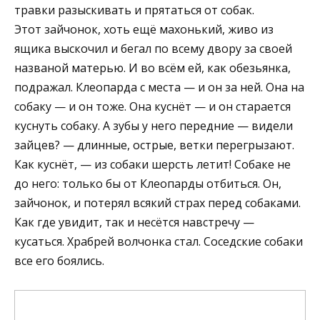
травки разыскивать и прятаться от собак.
Этот зайчонок, хоть ещё махонький, живо из
ящика выскочил и бегал по всему двору за своей
названой матерью. И во всём ей, как обезьянка,
подражал. Клеопарда с места — и он за ней. Она на
собаку — и он тоже. Она куснёт — и он старается
куснуть собаку. А зубы у него передние — видели
зайцев? — длинные, острые, ветки перегрызают.
Как куснёт, — из собаки шерсть летит! Собаке не
до него: только бы от Клеопарды отбиться. Он,
зайчонок, и потерял всякий страх перед собаками.
Как где увидит, так и несётся навстречу —
кусаться. Храбрей волчонка стал. Соседские собаки
все его боялись.