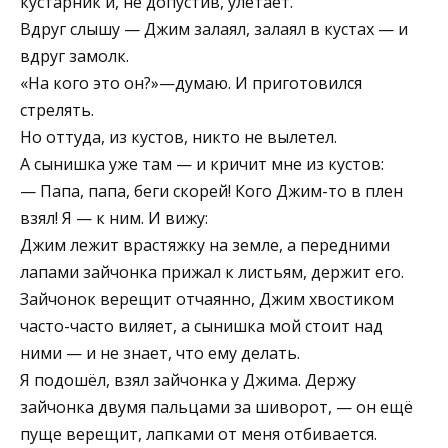
кустарник и, не допустив, улетает.
Вдруг слышу — Джим залаял, залаял в кустах — и
вдруг замолк.
«На кого это он?»—думаю. И приготовился
стрелять.
Но оттуда, из кустов, никто не вылетел.
А сынишка уже там — и кричит мне из кустов:
— Папа, папа, беги скорей! Кого Джим-то в плен
взял! Я — к ним. И вижу:
Джим лежит врастяжку на земле, а передними
лапами зайчонка прижал к листьям, держит его.
Зайчонок верещит отчаянно, Джим хвостиком
часто-часто виляет, а сынишка мой стоит над
ними — и не знает, что ему делать.
Я подошёл, взял зайчонка у Джима. Держу
зайчонка двумя пальцами за шиворот, — он ещё
пуще верещит, лапками от меня отбивается.