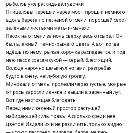
рыболов уже раскидывал удочки.
Птицеловы перешли через мост, прошли немного
вдоль берега по песчаной отмели, поросшей серо-
зелёными листьями мать-и-мачехи.
Песок на отмели за ночь сверху весь отсырел. Он
был влажный, тёмно-рыжего цвета. А вот когда
идёшь по нему, рыжая корочка распадается, и под
нею песок совсем сухой — серый, блестящий.
Володя нарочно шмыгнул ногами, разгребая,
будто в снегу, неглубокую тропку.
Миновали отмель, пролезли через густые, мокрые
от росы заросли ивняка и вышли в заречный луг.
Вот где настоящая благодать!
Перед ними зелёный простор растущей,
набирающей силы травы. А сколько среди неё
цветов! Издали их и не различить, только видно
— что-то пестреет, лиловое, белое, нежно-