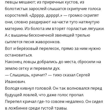
певцы мешают; из приречных кустов, из
болотистых зарослей слышатся скрипучие голоса
коростелей. «Дрррр, дрррр!..» — громко скрипят
они, словно раздирают на части туго натянутую
материю. Из болота им вторят горластые лягушки.
А с вышины бесконечной звенящей трелью
сыплется песня жаворонков.
Вот и берёзовый перелесок, прямо за ним нужно
остановиться.
Наконец ловцы добрались до места, сбросили на
землю сетку и перевели дух.
— Слышишь, кричит? — тихо сказал Сергей
Иванович.
Володя кивнул головой. Он так волновался перед
будущей ловлей, что даже голос пропал.
Перепел кричал где-то совсем недалеко. Он сидел
в ложбинке среди густой травы.