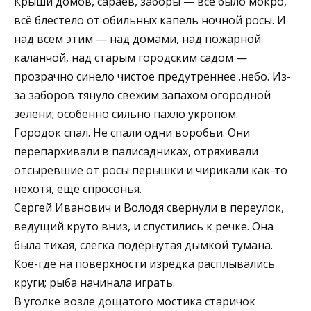
Крыши домов, сараев, заборы — всё было мокро,
всё блестело от обильных капель ночной росы. И
над всем этим — над домами, над пожарной
каланчой, над старым городским садом —
прозрачно синело чистое предутреннее .небо. Из-
за заборов тянуло свежим запахом огородной
зелени; особенно сильно пахло укропом.
Городок спал. Не спали одни воробьи. Они
перепархивали в палисадниках, отряхивали
отсыревшие от росы перышки и чирикали как-то
нехотя, ещё спросонья.
Сергей Иванович и Володя свернули в переулок,
ведущий круто вниз, и спустились к речке. Она
была тихая, слегка подёрнутая дымкой тумана.
Кое-где на поверхности изредка расплывались
круги; рыба начинала играть.
В уголке возле дощатого мостика старичок