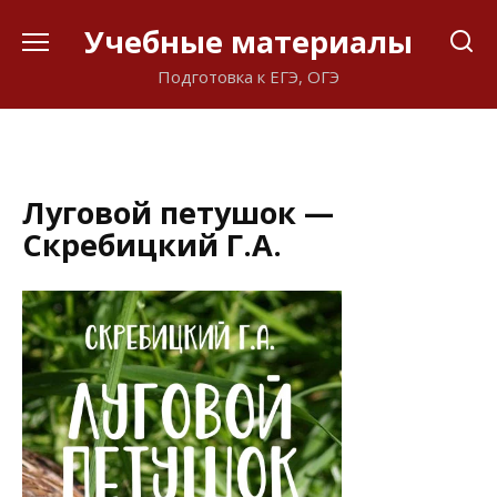
Перейти
Учебные материалы
к
содержанию
Подготовка к ЕГЭ, ОГЭ
Луговой петушок —
Скребицкий Г.А.