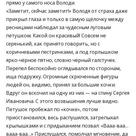
прямо у самого носа Володи.
«Заметит, сейчас заметит!» Володя от страха даже
прикрыл глаза и только в самую щёлочку между
ресницами наблюдал за чудесным луговым
петушком. Какой он красивый! Совсем не
серенький, как принято говорить, но с
коричневыми пестринками, а под горлышком
ярко-чёрное пятно, словно чёрный галстучек.
Перепел беспокойно оглядывался по сторонам,
ища подружку. Огромные скрюченные фигуры
людей он, видимо, принял за большие кочки.
Вдруг он вскочил на одну из них — на спину Сергея
Ивановича. С этого возвышения лучше видно.
Петушок пробежал по «кочке», потом
приостановился, весь распушился, затрепыхал
крылышками и с придыханием позвал: «Вааа-ваа…
вааа-ваа…» Прислушался, помолчал мгновение, да