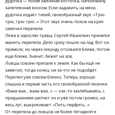
дудочка — полая зайчиная косточка, наполовину
залепленная воском. Если надавить на мехи,
дудочка издаёт тихий, своеобразный звук: «Трю-
трю, трю-трю…» Этот звук очень похож на крик
самочки перепела.
Лёжа в зарослях травы, Сергей Иванович принялся
манить перепела. Дело сразу пошло на лад. Вот он
примолк; но через секунду отозвался ближе, потом
ещё ближе. Значит, бежит на зов.
Ловцы совсем припали к земле. Как бы ещё не
заметил, тогда конец: ни за что не подойдёт.
Перепел уже совсем близко. Теперь хорошо
слышна и первая часть его своеобразной песенки.
«Вааа-ваа… вааа-ваа…» — как-то захлебываясь, с
придыханием шепчет он и уже потом громко, на
весь луг, выкрикивает: «Пить-перфить…»
От перепела до ловцов не более пятидесяти