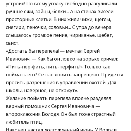
устроил! По всему уголку свободно разгуливали
ручные ежи, зайцы, белки… А на стенах висели
просторные клетки. В них жили чижи, щеглы,
снегири, пеночки, соловьи… С утра до вечера
слышалось громкое пение, чириканье, щебет,
свист.
«Достать бы перепела! — мечтал Сергей
Иванович. — Как бы он ловко на зорьке кричал:
«Пить-пер-фить, пить-перфить!» Только как
поймать его? Сетью ловить запрещено. Придётся
просить разрешения в управлении охотой. Для
школы, наверное, не откажут».
Желание поймать перепела вполне разделял
верный помощник Сергея Ивановича —
второклассник Володя. Он был тоже страстный
любитель птиц.
Наконец настал долгожданный июнь. У Володи