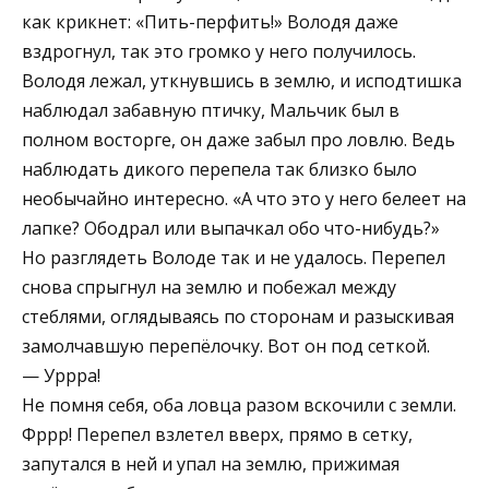
как крикнет: «Пить-перфить!» Володя даже
вздрогнул, так это громко у него получилось.
Володя лежал, уткнувшись в землю, и исподтишка
наблюдал забавную птичку, Мальчик был в
полном восторге, он даже забыл про ловлю. Ведь
наблюдать дикого перепела так близко было
необычайно интересно. «А что это у него белеет на
лапке? Ободрал или выпачкал обо что-нибудь?»
Но разглядеть Володе так и не удалось. Перепел
снова спрыгнул на землю и побежал между
стеблями, оглядываясь по сторонам и разыскивая
замолчавшую перепёлочку. Вот он под сеткой.
— Уррра!
Не помня себя, оба ловца разом вскочили с земли.
Фррр! Перепел взлетел вверх, прямо в сетку,
запутался в ней и упал на землю, прижимая