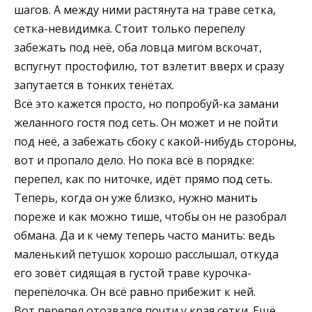
шагов. А между ними растянута на траве сетка,
сетка-невидимка. Стоит только перепелу
забежать под неё, оба ловца мигом вскочат,
вспугнут простофилю, тот взлетит вверх и сразу
запутается в тонких тенётах.
Всё это кажется просто, но попробуй-ка замани
желанного гостя под сеть. Он может и не пойти
под неё, а забежать сбоку с какой-нибудь стороны,
вот и пропало дело. Но пока всё в порядке:
перепел, как по ниточке, идёт прямо под сеть.
Теперь, когда он уже близко, нужно манить
пореже и как можно тише, чтобы он не разобрал
обмана. Да и к чему теперь часто манить: ведь
маленький петушок хорошо расслышал, откуда
его зовёт сидящая в густой траве курочка-
перепёлочка. Он всё равно прибежит к ней.
Вот перепел отозвался почти у края сетки. Ещё