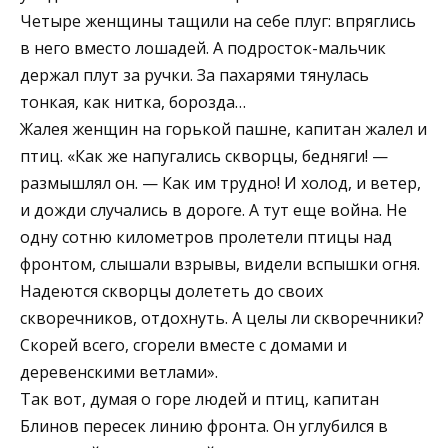
Четыре женщины тащили на себе плуг: впряглись
в него вместо лошадей. А подросток-мальчик
держал плут за ручки. За пахарями тянулась
тонкая, как нитка, борозда…
Жалея женщин на горькой пашне, капитан жалел и
птиц. «Как же напугались скворцы, бедняги! —
размышлял он. — Как им трудно! И холод, и ветер,
и дожди случались в дороге. А тут еще война. Не
одну сотню километров пролетели птицы над
фронтом, слышали взрывы, видели вспышки огня.
Надеются скворцы долететь до своих
скворечников, отдохнуть. А целы ли скворечники?
Скорей всего, сгорели вместе с домами и
деревенскими ветлами».
Так вот, думая о горе людей и птиц, капитан
Блинов пересек линию фронта. Он углубился в