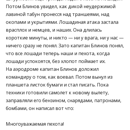
Потом Блинов увидел, как дикой неудержимой
лавиной табун пронесся над траншеями, над
окопами и укрытиями. Лошадиная атака застала
врасплох и немцев, и наших. Она длилась
короткие минуты, и никто — ни у врага, ни у нас —
ничего сразу не понял. Зато капитан Блинов понял,
что все лошади теперь наши и пехота, когда
лошади успокоятся, без хлопот поймает их.
На аэродроме капитан Блинов доложил
командиру о том, как воевал. Потом вынул из
планшета листок бумаги и стал писать. Пока
техники готовили самолет к новому вылету,
заправляли его бензином, снарядами, патронами,
бомбами, он написал вот что:
Многоуважаемая пехота!