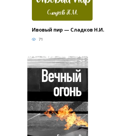
Ивовый пир — Сладков Н.И.
71