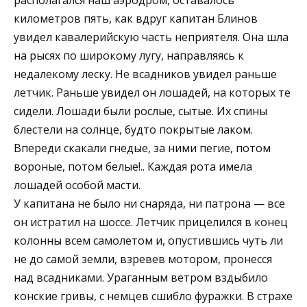
километров пять, как вдруг капитан Блинов
увидел кавалерийскую часть неприятеля. Она шла
на рысях по широкому лугу, направляясь к
недалекому леску. Не всадников увидел раньше
летчик. Раньше увидел он лошадей, на которых те
сидели. Лошади были рослые, сытые. Их спины
блестели на солнце, будто покрытые лаком.
Впереди скакали гнедые, за ними пегие, потом
вороные, потом белые!.. Каждая рота имела
лошадей особой масти.
У капитана не было ни снаряда, ни патрона — все
он истратил на шоссе. Летчик прицелился в конец
колонны всем самолетом и, опустившись чуть ли
не до самой земли, взревев мотором, пронесся
над всадниками. Ураганным ветром вздыбило
конские гривы, с немцев сшибло фуражки. В страхе