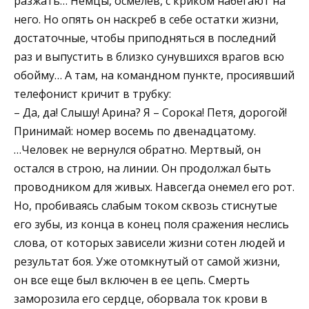
разжать… Немцы, осмелев, с криком набегают на
него. Но опять он наскреб в себе остатки жизни,
достаточные, чтобы приподняться в последний
раз и выпустить в близко сунувшихся врагов всю
обойму… А там, на командном пункте, просиявший
телефонист кричит в трубку:
– Да, да! Слышу! Арина? Я – Сорока! Петя, дорогой!
Принимай: номер восемь по двенадцатому.
…Человек не вернулся обратно. Мертвый, он
остался в строю, на линии. Он продолжал быть
проводником для живых. Навсегда онемел его рот.
Но, пробиваясь слабым током сквозь стиснутые
его зубы, из конца в конец поля сражения неслись
слова, от которых зависели жизни сотен людей и
результат боя. Уже отомкнутый от самой жизни,
он все еще был включен в ее цепь. Смерть
заморозила его сердце, оборвала ток крови в