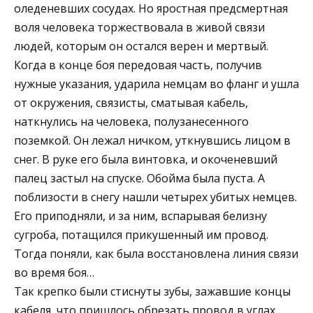
оледеневших сосудах. Но яростная предсмертная
воля человека торжествовала в живой связи
людей, которым он остался верен и мертвый.
Когда в конце боя передовая часть, получив
нужные указания, ударила немцам во фланг и ушла
от окружения, связисты, сматывая кабель,
наткнулись на человека, полузанесенного
поземкой. Он лежал ничком, уткнувшись лицом в
снег. В руке его была винтовка, и окоченевший
палец застыл на спуске. Обойма была пуста. А
поблизости в снегу нашли четырех убитых немцев.
Его приподняли, и за ним, вспарывая белизну
сугроба, потащился прикушенный им провод.
Тогда поняли, как была восстановлена линия связи
во время боя…
Так крепко были стиснуты зубы, зажавшие концы
кабеля, что пришлось обрезать провод в углах