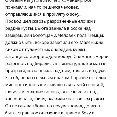
понимали, на что решился человек,
отправляющийся в проклятую зону…
Провод шел сквозь разрозненные елочки и
редкие кусты. Вьюга звенела в осоке над
замерзшими болотцами. Человек полз. Немцы,
должно быть, вскоре заметили его. Маленькие
вихри от пулеметных очередей, курясь,
затанцевали хороводом вокруг. Снежные смерчи
разрывов подбирались к связисту, как косматые
призраки, и, склоняясь над ним, таяли в воздухе.
Его обдавало снежным прахом. Горячие осколки
мин противно взвизгивали над самой головой,
шевеля взмокшие волосы, вылезшие из-под
капюшона, и, шипя, плавили снег совсем рядом…
Он не слышал боли, но почувствовал, должно
быть, страшное онемение в правом боку и,