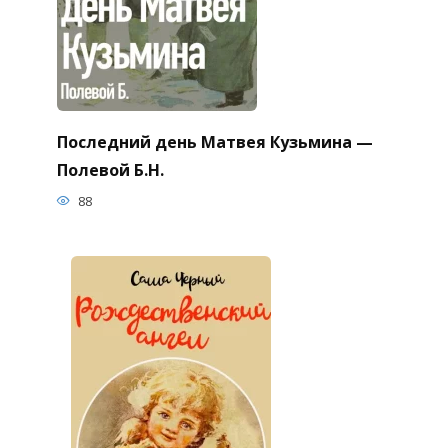
Последний день Матвея Кузьмина —
Полевой Б.Н.
88