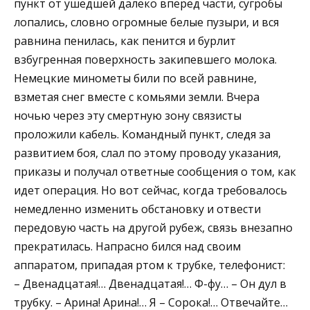
пункт от ушедшей далеко вперед части, сугробы
лопались, словно огромные белые пузыри, и вся
равнина пенилась, как пенится и бурлит
взбугренная поверхность закипевшего молока.
Немецкие минометы били по всей равнине,
взметая снег вместе с комьями земли. Вчера
ночью через эту смертную зону связисты
проложили кабель. Командный пункт, следя за
развитием боя, слал по этому проводу указания,
приказы и получал ответные сообщения о том, как
идет операция. Но вот сейчас, когда требовалось
немедленно изменить обстановку и отвести
передовую часть на другой рубеж, связь внезапно
прекратилась. Напрасно бился над своим
аппаратом, припадая ртом к трубке, телефонист:
– Двенадцатая!… Двенадцатая!… Ф-фу… – Он дул в
трубку. – Арина! Арина!… Я – Сорока!… Отвечайте…