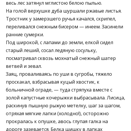
весь лес затянул мглистою белою пылью.
На голой верхушке дуба шуршали ржавые листья.
Тростник у замерзшего ручья качался, скрипел,
переливался снежным бисером — инеем. Засинели
ранние сумерки.
Под широкой, с лапами до земли, елкой сидел
старый леший, сосал ледяную сосульку,
посматривал сквозь мохнатый снежный шатер
ветвей и зевал.
Заяц, проваливаясь по уши в сугробы, тяжело
проскакал, взбрасывая куцый хвостик, к
больничной ограде, — туда стряпуха вместе с
золой капустные кочерыжки выбрасывала. Лисица,
раскинув пышную рыжую метелку, шаг за шагом,
отряхая мягкие лапки (холодно!), осторожно
прокралась к опушке, авось глупая галка на
дороге зазевается. Белка шишку в лапках