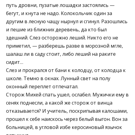
путь дровни, пузатые лошадки застоялись —
бегут, и кнута не надо. Колокольчик один за
другим в лесную чащу нырнул и сгинул. Разошлись
и пешие из ближних деревень, да кто был
здешний. Слез осторожно леший. Никто его не
приметил, — разберешь разве в морозной мгле,
шалаш ли в саду стоит, либо леший на раките
сидит…
Слез и прокрался от бани к колодцу, от колодца к
школе. Темно в окнах. Лунный свет на полу
оконный переплет отпечатал.
Сторож Михей спать ушел, ослабел. Мужички ему в
сенях поднесли, а какой же сторож от винца
отказывается? И учитель, поскрипывая калошами,
прошел к себе наискось через белый выгон. Вон за
больницей, в угловой избе керосиновый язычок