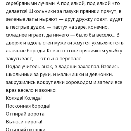
серебряными лучами. А под елкой, под елкой что
делается! Школьники за пазухи пряники прячут, в
зеленые лапы ныряют — друг дружку ловят, дудят
в пестрые дудки, — пастух на заре, конечно,
складнее играет, да ничего — было бы весело… В
дверях и вдоль стен мужики жмутся, ухмыляются в
льняные бороды. Кое-кто тоже пряничком улыбку
закусывает, — от сына перепало.
Подал учитель знак, в ладоши захлопал. Взялись
школьники за руки, и мальчишки и девчонки,
закружились вокруг елки хороводом и запели все
враз весело и звонко:
Коляда! Коляда!
Посконная борода!
Отпирай ворота,
Выноси пирога!
Отворяй окошки,