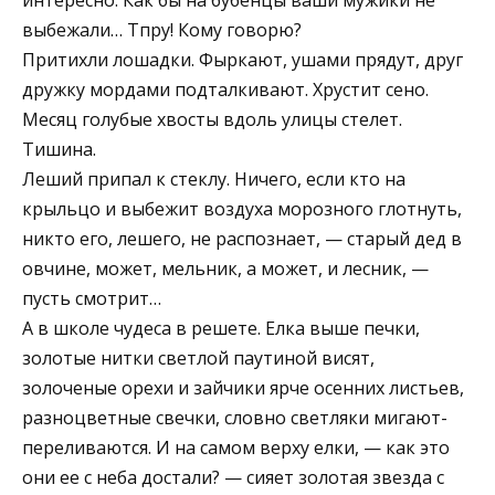
выбежали… Тпру! Кому говорю?
Притихли лошадки. Фыркают, ушами прядут, друг
дружку мордами подталкивают. Хрустит сено.
Месяц голубые хвосты вдоль улицы стелет.
Тишина.
Леший припал к стеклу. Ничего, если кто на
крыльцо и выбежит воздуха морозного глотнуть,
никто его, лешего, не распознает, — старый дед в
овчине, может, мельник, а может, и лесник, —
пусть смотрит…
А в школе чудеса в решете. Елка выше печки,
золотые нитки светлой паутиной висят,
золоченые орехи и зайчики ярче осенних листьев,
разноцветные свечки, словно светляки мигают-
переливаются. И на самом верху елки, — как это
они ее с неба достали? — сияет золотая звезда с