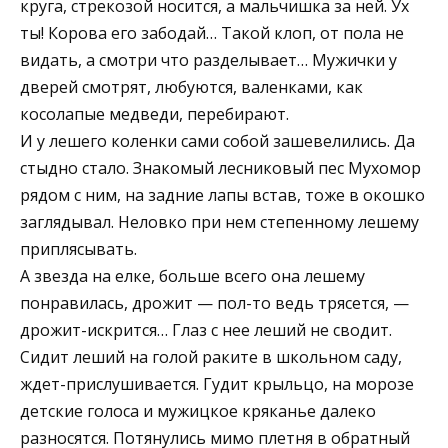
круга, стрекозой носится, а мальчишка за ней. Ух
ты! Корова его забодай… Такой клоп, от пола не
видать, а смотри что разделывает… Мужички у
дверей смотрят, любуются, валенками, как
косолапые медведи, перебирают.
И у лешего коленки сами собой зашевелились. Да
стыдно стало. Знакомый лесниковый пес Мухомор
рядом с ним, на задние лапы встав, тоже в окошко
заглядывал. Неловко при нем степенному лешему
приплясывать.
А звезда на елке, больше всего она лешему
понравилась, дрожит — пол-то ведь трясется, —
дрожит-искрится… Глаз с нее леший не сводит.
Сидит леший на голой раките в школьном саду,
ждет-прислушивается. Гудит крыльцо, на морозе
детские голоса и мужицкое кряканье далеко
разносятся. Потянулись мимо плетня в обратный