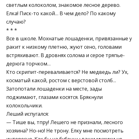
светлым колоколом, знакомое лесное дерево.
Елка! Писк-то какой… В чем дело? По какому
случаю?
* * *
Все в школе. Мохнатые лошаденки, привязанные у
ракит к низкому плетню, жуют сено, головами
встряхивают. В дровнях солома и серое тряпье-
дерюга торчком…
Кто скрипит-переваливается? Не медведь ли? Ух,
косматый какой, ростом с верстовой столб…
Затопотали лошаденки на месте, зады
поджимают, глазами косятся. Брякнули
колокольчики.
Леший испугался:
— Тише вы, тпру! Лешего не признали, лесного
хозяина? Но-но! Не трону. Елку мне посмотреть
интересно. Как бы на бубенцы ваши мужики не