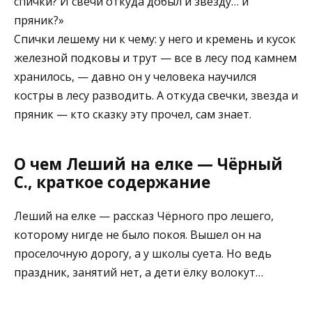
спички? И свечи откуда добыл и звезду… и
пряник?»
Спички лешему ни к чему: у него и кремень и кусок
железной подковы и трут — все в лесу под камнем
хранилось, — давно он у человека научился
костры в лесу разводить. А откуда свечки, звезда и
пряник — кто сказку эту прочел, сам знает.
О чем Леший на елке — Чёрный
С., краткое содержание
Леший на елке — рассказ Чёрного про лешего,
которому нигде не было покоя. Вышел он на
проселочную дорогу, а у школы суета. Но ведь
праздник, занятий нет, а дети ёлку волокут…