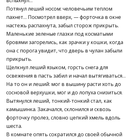
вспыхнул…
Потянул леший носом: человечьим теплом
пахнет… Посмотрел вверх, — форточка в окне
настежь распахнута, забыл сторож прикрыть.
Маленькие зеленые глазки под косматыми
бровями загорелись, как зрачки у кошки, когда
она с порога увидит, что дверь в чулан забыли
прикрыть.
Щелкнул леший языком, горсть снега для
освежения в пасть забил и начал вытягиваться…
На то он и леший: мог в вышину расти хоть до
сосновой верхушки, мог и до лопуха снизиться.
Вытянулся леший, тонкий-тонкий стал, как
камышинка. Закачался, склонился и сквозь
форточку пролез, словно цепкий хмель вдоль
шеста.
В комнате опять сократился до своей обычной