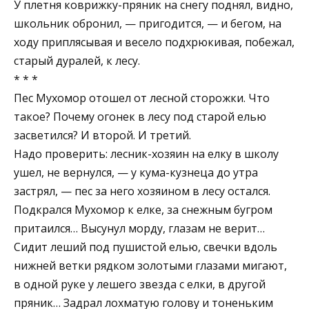
У плетня коврижку-пряник на снегу поднял, видно,
школьник обронил, — пригодится, — и бегом, на
ходу приплясывая и весело подхрюкивая, побежал,
старый дуралей, к лесу.
* * *
Пес Мухомор отошел от лесной сторожки. Что
такое? Почему огонек в лесу под старой елью
засветился? И второй. И третий.
Надо проверить: лесник-хозяин на елку в школу
ушел, не вернулся, — у кума-кузнеца до утра
застрял, — пес за него хозяином в лесу остался.
Подкрался Мухомор к елке, за снежным бугром
притаился… Высунул морду, глазам не верит…
Сидит леший под пушистой елью, свечки вдоль
нижней ветки рядком золотыми глазами мигают,
в одной руке у лешего звезда с елки, в другой
пряник… Задрал лохматую голову и тоненьким