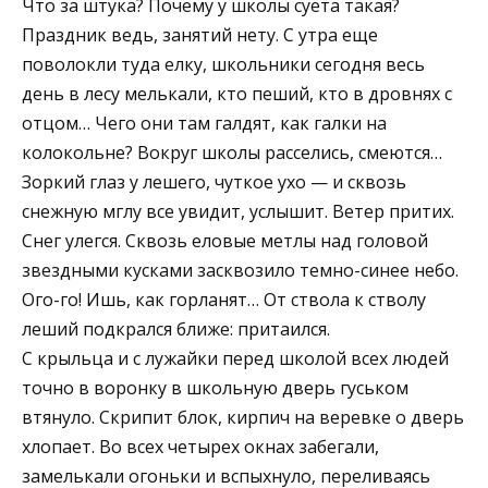
Что за штука? Почему у школы суета такая?
Праздник ведь, занятий нету. С утра еще
поволокли туда елку, школьники сегодня весь
день в лесу мелькали, кто пеший, кто в дровнях с
отцом… Чего они там галдят, как галки на
колокольне? Вокруг школы расселись, смеются…
Зоркий глаз у лешего, чуткое ухо — и сквозь
снежную мглу все увидит, услышит. Ветер притих.
Снег улегся. Сквозь еловые метлы над головой
звездными кусками засквозило темно-синее небо.
Ого-го! Ишь, как горланят… От ствола к стволу
леший подкрался ближе: притаился.
С крыльца и с лужайки перед школой всех людей
точно в воронку в школьную дверь гуськом
втянуло. Скрипит блок, кирпич на веревке о дверь
хлопает. Во всех четырех окнах забегали,
замелькали огоньки и вспыхнуло, переливаясь