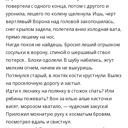
повертела с одного конца, потом с другого и
уронила, лешего по колену щелкнула. Ишь, черт
вертлявый! Ворона над головой закопошилась,
снег крылом задела, полетела вниз холодная вата,
прямо лешему на нос.
Нигде покоя не найдешь. Бросил леший огрызком
сосульки в ворону, спиной о шершавый ствол
потерся… Блохи одолели. В шубу набились, жгут
мелким огнем, ничем их не выкуришь.
Потянулся старый, в локтях кости хрустнули. Вылез
на проселочную дорогу и застыл.
Идти к леснику на полянку в стожок спать? Или
рябины пожевать? Вон за елью алые кисточки
висят, морозом хватило, — чудесная закуска!
Приложил мохнатую руку к косматым бровям,
посмотрел вдаль и свистнул.