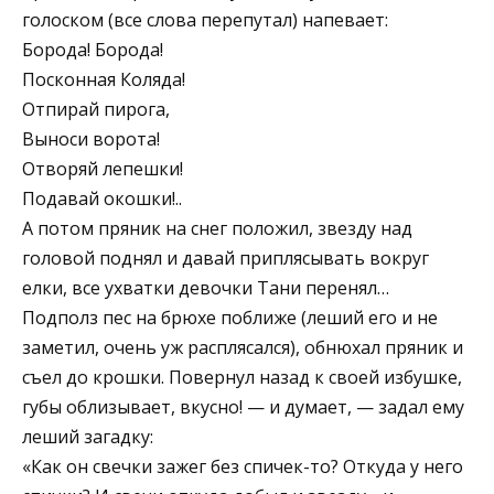
голоском (все слова перепутал) напевает:
Борода! Борода!
Посконная Коляда!
Отпирай пирога,
Выноси ворота!
Отворяй лепешки!
Подавай окошки!..
А потом пряник на снег положил, звезду над
головой поднял и давай приплясывать вокруг
елки, все ухватки девочки Тани перенял…
Подполз пес на брюхе поближе (леший его и не
заметил, очень уж расплясался), обнюхал пряник и
съел до крошки. Повернул назад к своей избушке,
губы облизывает, вкусно! — и думает, — задал ему
леший загадку:
«Как он свечки зажег без спичек-то? Откуда у него