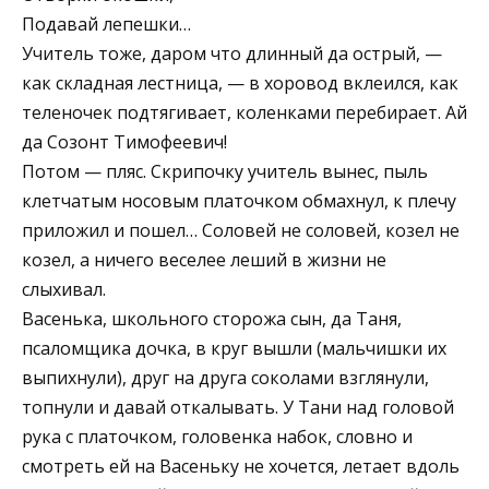
Подавай лепешки…
Учитель тоже, даром что длинный да острый, —
как складная лестница, — в хоровод вклеился, как
теленочек подтягивает, коленками перебирает. Ай
да Созонт Тимофеевич!
Потом — пляс. Скрипочку учитель вынес, пыль
клетчатым носовым платочком обмахнул, к плечу
приложил и пошел… Соловей не соловей, козел не
козел, а ничего веселее леший в жизни не
слыхивал.
Васенька, школьного сторожа сын, да Таня,
псаломщика дочка, в круг вышли (мальчишки их
выпихнули), друг на друга соколами взглянули,
топнули и давай откалывать. У Тани над головой
рука с платочком, головенка набок, словно и
смотреть ей на Васеньку не хочется, летает вдоль