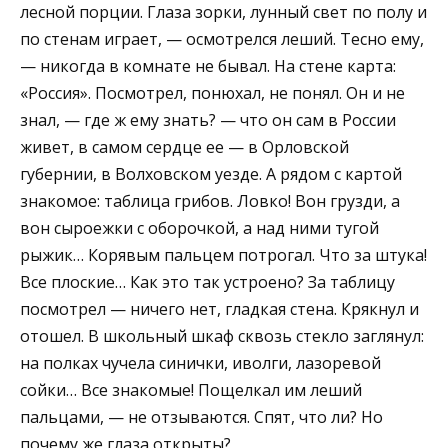
лесной порции. Глаза зорки, лунный свет по полу и
по стенам играет, — осмотрелся леший. Тесно ему,
— никогда в комнате не бывал. На стене карта:
«Россия». Посмотрел, понюхал, не понял. Он и не
знал, — где ж ему знать? — что он сам в России
живет, в самом сердце ее — в Орловской
губернии, в Волховском уезде. А рядом с картой
знакомое: таблица грибов. Ловко! Вон грузди, а
вон сыроежки с оборочкой, а над ними тугой
рыжик… Корявым пальцем потрогал. Что за штука!
Все плоские… Как это так устроено? За таблицу
посмотрел — ничего нет, гладкая стена. Крякнул и
отошел. В школьный шкаф сквозь стекло заглянул:
на полках чучела синички, иволги, лазоревой
сойки… Все знакомые! Пощелкал им леший
пальцами, — не отзываются. Спят, что ли? Но
почему же глаза открыты?