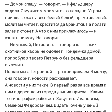
— Домой спешу, — говорит. — К фельдшеру
ходила. С мужиком моим что-то неладно. Утром
пришел с охоты весь белый-белый, прямо зеленый,
молитвы читает, крестится да бранится. На полати
залез и стонет. А что с ним приключилось — и
узнать не могу. Не говорит.
— Не унывай, Петровна, — говорю я. — Таких
охотников хворь не одолеет. Пойдем-ка домой,
попробую я твоего Петруню без фельдшера
вылечить.
Пошли мы с Петровной — разговариваем. Я молчу,
она говорит, новости рассказывает.
А новости у них такие. В первый раз за все время к
ним в деревню из города дачник приехал. Каким-
то типографом работает. Зовут его Ивановым,
Семеном Федоровичем. Видать, очень ученый
человек: две пары очков на носу носит и на всякий