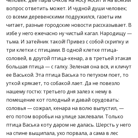
вопрос ответить может. И чудной души человек;
со всеми деревенскими подружился, газеты им
читает, разные городские новости рассказывает. В
избе у него ежечасно ну чистый кагал. Народищу —
тьма. И затейник такой! Привез с собой скрипку и
три клетки с птицами. В одной клетке птица-
соловей, в другой птица-кенар, а в третьей этакая
большая птица — с галку. Зеленая она вся, и кличут
ее Васькой. Эта птица Васька то петухом поет, то
уткой крякает, то собакой лает. Да не повезло
нашему гостю: третьего дня залез к нему в
помещение кот голодный и давай орудовать:
соловья — сожрал, кенара на волю выпустил, —
его потом воробьи на улице заклевали. Только
птица Васька коту даром не далась. Шерсть у него
на спине выщипала, ухо порвала, а сама в лес