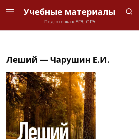
Перейти
Учебные материалы
к
содержанию
Подготовка к ЕГЭ, ОГЭ
Леший — Чарушин Е.И.