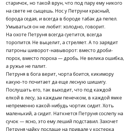
старичок, но такой врун, что под пару ему никого
на свете не сыщешь. Нос у Петруни красный,
борода седая, и всегда в бороде табак да пепел.
Умываться он не любит: холодно, говорит.
На охоте Петруня всегда суетится, всегда
торопится. Не выцелит, а стреляет. А то зарядит
патроны шиворот-навыворот: вместо дроби-
порох, вместо пороха — дробь. Не велика ошибка,
а ружье не палит.
Петруня в бога верит, чорта боится, кикимору
какую-то почитает да еще лесную шишигу.
Послушать его, так выходит, что под каждой
елкой в лесу, за каждым пенечком, в каждой ямке
непременно какой-нибудь чортик сидит. Хоть
маленький, а сидит. Наткнется Петруня сослепу на
сучок — ясно, это ему леший подставил. Захочет
Петруня чайку послаще на привале у костерка