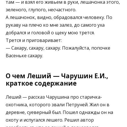
там — и взял его живьем в руки, лешачонка этого,
зеленого, глупого, несчастного.
А лешачонок, видно, обрадовался человеку. По
рукаву на плечо ко мне залез, до самого уха
добрался и головой о щеку мою трется.
Трется и приговаривает:
— Сахару, сахару, сахару. Пожалуйста, попочке
Васеньке сахару.
О чем Леший — Чарушин Е.И.,
краткое содержание
Леший — рассказ Чарушина про старичка-
охотника, которого звали Петруней. Жил он в
деревне, суеверный был. Пошел однажды он на
охоту и испугался лешего. Решил автор