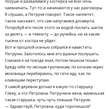
посуше и развалимся у костерка на всю ночь
чаевничать. Тут-то и начинаются у нас разговоры.
Я слушаю, а Петруня говорит. Такое наплетет,
такое наскажет, что сам напугаемся досмерти,
Попробуй его после этого за водой послать шагов
за десять — в темноту — до ручейка, ни за какие
тысячи от костра не уйдет.
Вот и прошлой осенью собрался я навестить
Петруню. Захотелось мне его вранья послушать.
Сначала я на поезде ехал, потом пешком пошел.
Бреду себе по лесным тропинкам, по кочкам через
моховища перебираюсь, по гати иду, как по
клавишам переступаю.
У самой деревни догнал я какую-то старушку.
Гляжу, а это Петровна. Петрунина жена, маленькая
такая старушка, чуть-чуть повыше Петруни.
— Здравствуй, Петровна, куда торопишься?