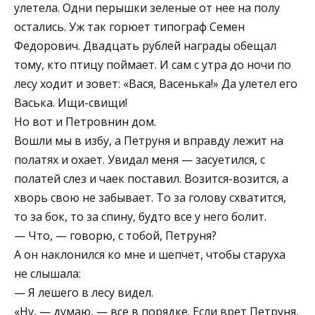
улетела. Одни перышки зеленые от нее на полу
остались. Уж так горюет типограф Семен
Федорович. Двадцать рублей награды обещал
тому, кто птицу поймает. И сам с утра до ночи по
лесу ходит и зовет: «Вася, Васенька!» Да улетел его
Васька. Ищи-свищи!
Но вот и Петровнин дом.
Вошли мы в избу, а Петруня и вправду лежит на
полатях и охает. Увидал меня — засуетился, с
полатей слез и чаек поставил. Возится-возится, а
хворь свою не забывает. То за голову схватится,
то за бок, то за спину, будто все у него болит.
— Что, — говорю, с тобой, Петруня?
А он наклонился ко мне и шепчет, чтобы старуха
не слышала:
— Я лешего в лесу видел.
«Ну, — думаю, — все в порядке. Если врет Петруня,