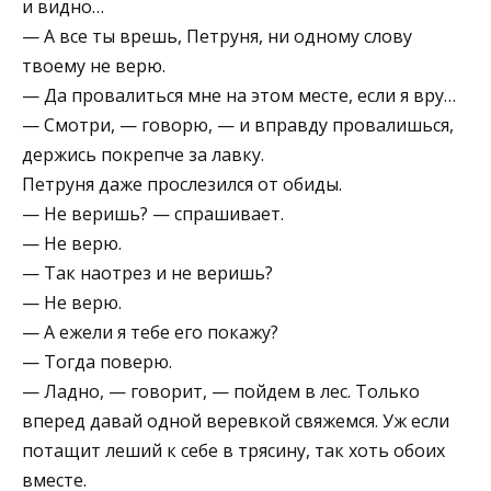
и видно…
— А все ты врешь, Петруня, ни одному слову
твоему не верю.
— Да провалиться мне на этом месте, если я вру…
— Смотри, — говорю, — и вправду провалишься,
держись покрепче за лавку.
Петруня даже прослезился от обиды.
— Не веришь? — спрашивает.
— Не верю.
— Так наотрез и не веришь?
— Не верю.
— А ежели я тебе его покажу?
— Тогда поверю.
— Ладно, — говорит, — пойдем в лес. Только
вперед давай одной веревкой свяжемся. Уж если
потащит леший к себе в трясину, так хоть обоих
вместе.