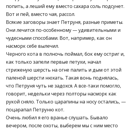
попить, а леший ему вместо сахара соль подсунет.
Вот и пей, вместо чая, рассол.
Всякие заговоры знает Петруня, разные приметы.
Они лечится по-особенному — удивительными и
чудесными способами. Вот, например, как он
насморк себе вылечил.
Черного кота в полночь поймал, бок ему остриг и,
как только запели первые петухи, начал
стриженую шерсть на огне палить и дым от этой
паленой шерсти нюхать. Такая вонь поднялась,
что Петруня чуть не задохся. А все-таки помогло,
говорит, недельки через полторы насморк как
рукой сняло. Только царапины на носу остались, —
поцарапал Петруню кот.
Очень любил я его вранье слушать. Бывало
вечером, после охоты, выберем мы с ним место