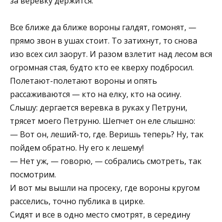
за веревку держится.
Все ближе да ближе вороны галдят, гомонят, —
прямо звон в ушах стоит. То затихнут, то снова
изо всех сил заорут. И разом взлетит над лесом вся
огромная стая, будто кто ее кверху подбросил.
Полетают-полетают вороны и опять
рассаживаются — кто на елку, кто на осину.
Слышу: дергается веревка в руках у Петруни,
трясет моего Петруню. Шепчет он еле слышно:
— Вот он, леший-то, где. Веришь теперь? Ну, так
пойдем обратно. Ну его к лешему!
— Нет уж, — говорю, — собрались смотреть, так
посмотрим.
И вот мы вышли на просеку, где вороны кругом
расселись, точно публика в цирке.
Сидят и все в одно место смотрят, в середину