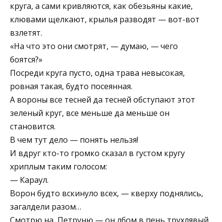
круга, а сами кривляются, как обезьяны какие,
клювами щелкают, крылья разводят — вот-вот
взлетят.
«На что это они смотрят, — думаю, — чего
боятся?»
Посреди круга пусто, одна трава невысокая,
ровная такая, будто посеянная.
А вороны все тесней да тесней обступают этот
зеленый круг, все меньше да меньше он
становится.
В чем тут дело — понять нельзя!
И вдруг кто-то громко сказал в густом кругу
хриплым таким голосом:
— Караул.
Ворон будто вскинуло всех, — кверху поднялись,
загалдели разом…
Смотрю на, Петруню — он лбом в пень трухлявый