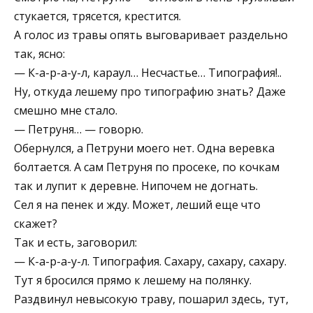
стукается, трясется, крестится.
А голос из травы опять выговаривает раздельно
так, ясно:
— К-а-р-а-у-л, караул… Несчастье… Типография!..
Ну, откуда лешему про типографию знать? Даже
смешно мне стало.
— Петруня… — говорю.
Обернулся, а Петруни моего нет. Одна веревка
болтается. А сам Петруня по просеке, по кочкам
так и лупит к деревне. Нипочем не догнать.
Сел я на пенек и жду. Может, леший еще что
скажет?
Так и есть, заговорил:
— К-а-р-а-у-л. Типография. Сахару, сахару, сахару.
Тут я бросился прямо к лешему на полянку.
Раздвинул невысокую траву, пошарил здесь, тут,