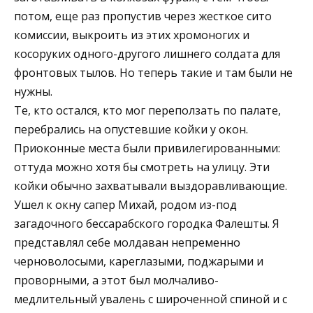
потом, еще раз пропустив через жесткое сито
комиссии, выкроить из этих хромоногих и
косоруких одного-другого лишнего солдата для
фронтовых тылов. Но теперь такие и там были не
нужны.
Те, кто остался, кто мог переползать по палате,
перебрались на опустевшие койки у окон.
Приоконные места были привилегированными:
оттуда можно хотя бы смотреть на улицу. Эти
койки обычно захватывали выздоравливающие.
Ушел к окну сапер Михай, родом из-под
загадочного бессарабского городка Фалешты. Я
представлял себе молдаван непременно
черноволосыми, кареглазыми, поджарыми и
проворными, а этот был молчаливо-
медлительный увалень с широченной спиной и с