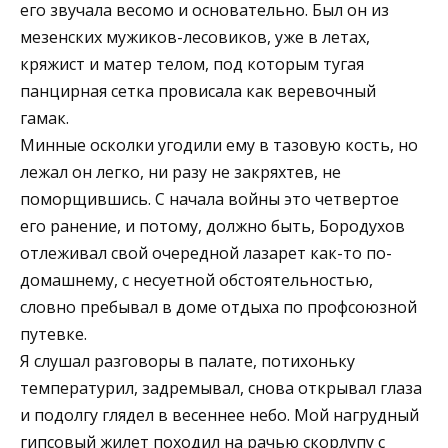
его звучала весомо и основательно. Был он из
мезенских мужиков-лесовиков, уже в летах,
кряжист и матер телом, под которым тугая
панцирная сетка провисала как веревочный
гамак.
Минные осколки угодили ему в тазовую кость, но
лежал он легко, ни разу не закряхтев, не
поморщившись. С начала войны это четвертое
его ранение, и потому, должно быть, Бородухов
отлеживал свой очередной лазарет как-то по-
домашнему, с несуетной обстоятельностью,
словно пребывал в доме отдыха по профсоюзной
путевке.
Я слушал разговоры в палате, потихоньку
температурил, задремывал, снова открывал глаза
и подолгу глядел в весеннее небо. Мой нагрудный
гипсовый жилет походил на рачью скорлупу с