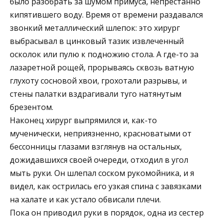
было разобрать за шумом примуса, непрестанно
кипятившего воду. Время от времени раздавался
звонкий металлический шлепок: это хирург
выбрасывал в цинковый тазик извлеченный
осколок или пулю к подножию стола. А где-то за
лазаретной рощей, прорываясь сквозь ватную
глухоту сосновой хвои, грохотали разрывы, и
стены палатки вздрагивали туго натянутым
брезентом.
Наконец хирург выпрямился и, как-то
мученически, неприязненно, красноватыми от
бессонницы глазами взглянув на остальных,
дожидавшихся своей очереди, отходил в угол
мыть руки. Он шлепал соском рукомойника, и я
видел, как острилась его узкая спина с завязками
на халате и как устало обвисали плечи.
Пока он приводил руки в порядок, одна из сестер