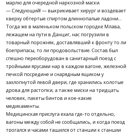
марлю для очередной наркозной маски.
— Следующий! — выкрикивает хирург и воздевает
кверху обтертые спиртом длиннопалые ладони…
Тогда же в маленьком польском городке Млава,
лежащем на пути в Данциг, нас погрузили в
товарный порожняк, доставлявший к фронту то ли
боеприпасы, то ли продовольствие. Состав был
спешно переоборудован в санитарный поезд с
тройными ярусами нар в каждом вагоне, железной
печкой посредине и снарядным ящиком у
захлопнутой левой двери, где хранились колотые
дрова для растопки, а также миски на тридцать
человек, пакеты бинтов и кое-какие
медикаменты.
Медицинская прислуга ехала где-то отдельно,
вагоны между собой не сообщались, и когда поезд
трогался и часами тащился от станции к станции