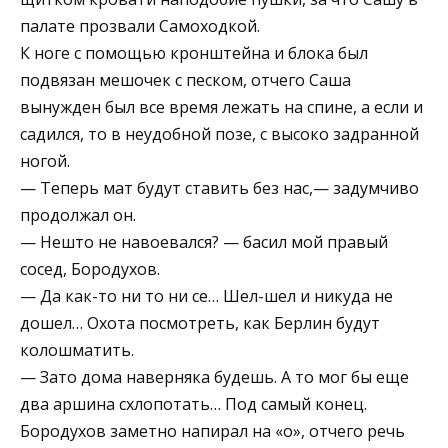
палате прозвали Самоходкой.
К ноге с помощью кронштейна и блока был
подвязан мешочек с песком, отчего Саша
вынужден был все время лежать на спине, а если и
садился, то в неудобной позе, с высоко задранной
ногой.
— Теперь мат будут ставить без нас,— задумчиво
продолжал он.
— Нешто не навоевался? — басил мой правый
сосед, Бородухов.
— Да как-то ни то ни се… Шел-шел и никуда не
дошел… Охота посмотреть, как Берлин будут
колошматить.
— Зато дома наверняка будешь. А то мог бы еще
два аршина схлопотать… Под самый конец.
Бородухов заметно напирал на «о», отчего речь