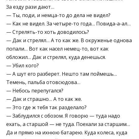
За езду рази дают…
— Ты, поди, и немца-то до дела не видел?
— Как не видел. За четыре-то года… Повида-а-ал…
— Стрелять-то хоть доводилось?
— Дак и стрелял… А то как же. В окруженье однова
попали… Вот как насел немец-то, вот как
обложил… Дак и стрелял, куда денешься.
— Убил кого?
— А шут его разберет. Нешто там поймешь…
Темень, пальба отовсюдова…
— Небось перепугался?
— Дак и страшно… А то как же.
— Это где ж тебя так разделало?
— Заблудился с обозом. Я говорю — туда надо
ехать, а старшой — не туда. Поехали за старшим…
Да и прямо на ихнюю батарею. Куда колеса, куда