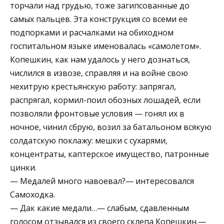
торчали над грудью, тоже загипсованные до
самых пальцев. Эта конструкция со всеми ее
подпорками и расчалками на обиходном
госпитальном языке именовалась «самолетом».
Копешкин, как нам удалось у него дознаться,
числился в извозе, справляя и на войне свою
нехитрую крестьянскую работу: запрягал,
распрягал, кормил-поил обозных лошадей, если
позволяли фронтовые условия — гонял их в
ночное, чинил сбрую, возил за батальоном всякую
солдатскую поклажу: мешки с сухарями,
концентраты, каптерское имущество, патронные
цинки.
— Медалей много навоевал?— интересовался
Самоходка.
— Дак какие медали…— слабым, сдавленным
голосом отзывался из своего склепа Копешкин.—