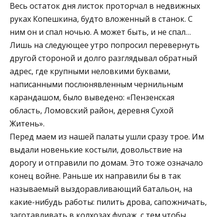
Весь остаток дня листок проторчал в недвижных
руках Копешкина, будто вложенный в станок. С
ним он и спал ночью. А может быть, и не спал…
Лишь на следующее утро попросил перевернуть
другой стороной и долго разглядывал обратный
адрес, где крупными неловкими буквами,
написанными послюнявленным чернильным
карандашом, было выведено: «Пензенская
область, Ломовский район, деревня Сухой
Житень».
Перед маем из нашей палаты ушли сразу трое. Им
выдали новенькие костыли, довольствие на
дорогу и отправили по домам. Это тоже означало
конец войне. Раньше их направили бы в так
называемый выздоравливающий батальон, на
какие-нибудь работы: пилить дрова, сапожничать,
заготавливать в колхозах фураж, с тем чтобы