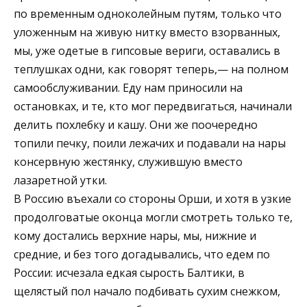
по временным одноколейным путям, только что
уложенным на живую нитку вместо взорванных,
мы, уже одетые в гипсовые вериги, оставались в
теплушках одни, как говорят теперь,— на полном
самообслуживании. Еду нам приносили на
остановках, и те, кто мог передвигаться, начинали
делить похлебку и кашу. Они же поочередно
топили печку, поили лежачих и подавали на нары
консервную жестянку, служившую вместо
лазаретной утки.
В Россию въехали со стороны Орши, и хотя в узкие
продолговатые оконца могли смотреть только те,
кому достались верхние нары, мы, нижние и
средние, и без того догадывались, что едем по
России: исчезала едкая сырость Балтики, в
щелястый пол начало подбивать сухим снежком,