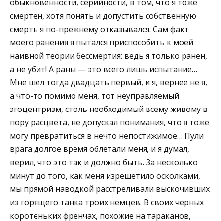
обыкновенности, серийности, в том, что я тоже
смертен, хотя понять и допустить собственную
смерть я по-прежнему отказывался. Сам факт
моего ранения я пытался приспособить к моей
наивной теории бессмертия: ведь я только ранен,
а не убит! А раны — это всего лишь испытание…
Мне шел тогда двадцать первый, и я, вернее не я,
а что-то помимо меня, тот неуправляемый
эгоцентризм, столь необходимый всему живому в
пору расцвета, не допускал понимания, что я тоже
могу превратиться в нечто непостижимое… Пули
врага долгое время облетали меня, и я думал,
верил, что это так и должно быть. За несколько
минут до того, как меня изрешетило осколками,
мы прямой наводкой расстреливали выскочивших
из горящего танка троих немцев. В своих черных
коротеньких френчах, похожие на тараканов,