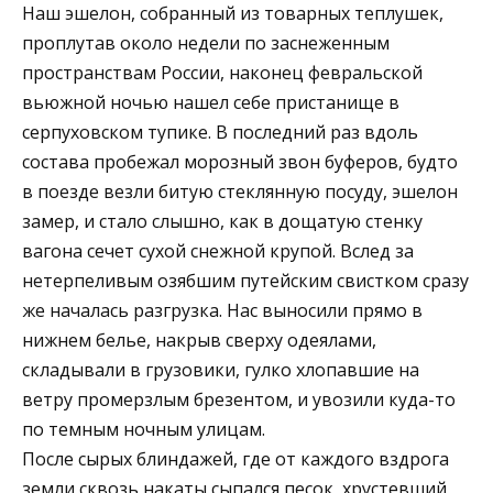
Наш эшелон, собранный из товарных теплушек,
проплутав около недели по заснеженным
пространствам России, наконец февральской
вьюжной ночью нашел себе пристанище в
серпуховском тупике. В последний раз вдоль
состава пробежал морозный звон буферов, будто
в поезде везли битую стеклянную посуду, эшелон
замер, и стало слышно, как в дощатую стенку
вагона сечет сухой снежной крупой. Вслед за
нетерпеливым озябшим путейским свистком сразу
же началась разгрузка. Нас выносили прямо в
нижнем белье, накрыв сверху одеялами,
складывали в грузовики, гулко хлопавшие на
ветру промерзлым брезентом, и увозили куда-то
по темным ночным улицам.
После сырых блиндажей, где от каждого вздрога
земли сквозь накаты сыпался песок, хрустевший