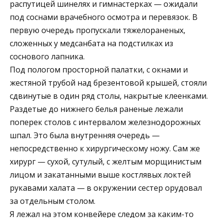
распутицей шинелях и гимнастерках — ожидали
под соснами врачебного осмотра и перевязок. В
первую очередь пропускали тяжелораненых,
сложенных у медсанбата на подстилках из
соснового лапника.
Под пологом просторной палатки, с окнами и
жестяной трубой над брезентовой крышей, стояли
сдвинутые в один ряд столы, накрытые клеенками.
Раздетые до нижнего белья раненые лежали
поперек столов с интервалом железнодорожных
шпал. Это была внутренняя очередь —
непосредственно к хирургическому ножу. Сам же
хирург — сухой, сутулый, с желтым морщинистым
лицом и закатанными выше костлявых локтей
рукавами халата — в окружении сестер орудовал
за отдельным столом.
Я лежал на этом конвейере следом за каким-то