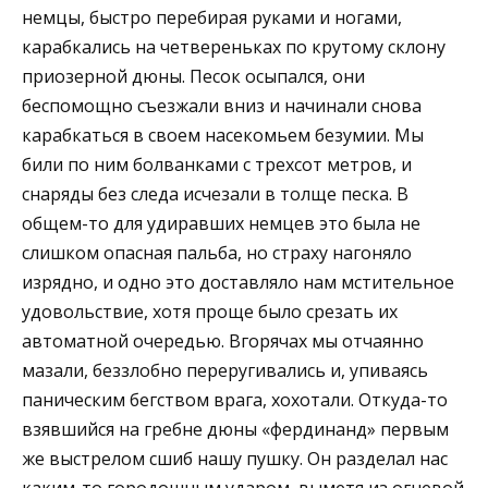
немцы, быстро перебирая руками и ногами,
карабкались на четвереньках по крутому склону
приозерной дюны. Песок осыпался, они
беспомощно съезжали вниз и начинали снова
карабкаться в своем насекомьем безумии. Мы
били по ним болванками с трехсот метров, и
снаряды без следа исчезали в толще песка. В
общем-то для удиравших немцев это была не
слишком опасная пальба, но страху нагоняло
изрядно, и одно это доставляло нам мстительное
удовольствие, хотя проще было срезать их
автоматной очередью. Вгорячах мы отчаянно
мазали, беззлобно переругивались и, упиваясь
паническим бегством врага, хохотали. Откуда-то
взявшийся на гребне дюны «фердинанд» первым
же выстрелом сшиб нашу пушку. Он разделал нас
каким-то городошным ударом, выметя из огневой