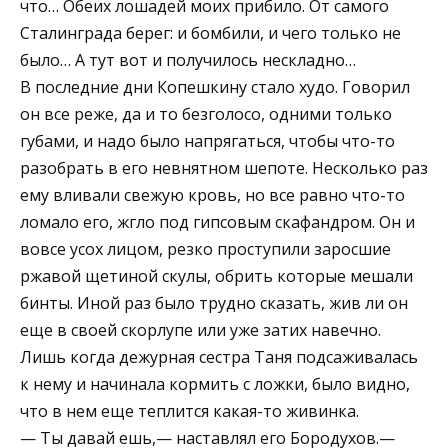
что… Обеих лошадей моих прибило. От самого
Сталинграда берег: и бомбили, и чего только не
было… А тут вот и получилось нескладно…
В последние дни Копешкину стало худо. Говорил
он все реже, да и то безголосо, одними только
губами, и надо было напрягаться, чтобы что-то
разобрать в его невнятном шепоте. Несколько раз
ему вливали свежую кровь, но все равно что-то
ломало его, жгло под гипсовым скафандром. Он и
вовсе усох лицом, резко проступили заросшие
ржавой щетиной скулы, обрить которые мешали
бинты. Иной раз было трудно сказать, жив ли он
еще в своей скорлупе или уже затих навечно.
Лишь когда дежурная сестра Таня подсаживалась
к нему и начинала кормить с ложки, было видно,
что в нем еще теплится какая-то живинка.
— Ты давай ешь,— наставлял его Бородухов.—