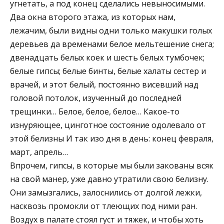
угнетать, а под конец сделались невыносимыми.
Два окна второго этажа, из которых нам,
лежачим, были видны одни только макушки голых
деревьев да временами белое мельтешение снега;
двенадцать белых коек и шесть белых тумбочек;
белые гипсы; белые бинты, белые халаты сестер и
врачей, и этот белый, постоянно висевший над
головой потолок, изученный до последней
трещинки… Белое, белое, белое… Какое-то
изнуряющее, цинготное состояние одолевало от
этой белизны И так изо дня в день: конец февраля,
март, апрель…
Впрочем, гипсы, в которые мы были закованы всяк
на свой манер, уже давно утратили свою белизну.
Они замызгались, залоснились от долгой лежки,
насквозь промокли от тлеющих под ними ран.
Воздух в палате стоял густ и тяжек, и чтобы хоть