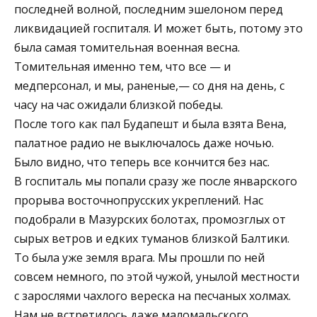
последней волной, последним эшелоном перед
ликвидацией госпиталя. И может быть, потому это
была самая томительная военная весна.
Томительная именно тем, что все — и
медперсонал, и мы, раненые,— со дня на день, с
часу на час ожидали близкой победы.
После того как пал Будапешт и была взята Вена,
палатное радио не выключалось даже ночью.
Было видно, что теперь все кончится без нас.
В госпиталь мы попали сразу же после январского
прорыва восточнопрусских укреплений. Нас
подобрали в Мазурских болотах, промозглых от
сырых ветров и едких туманов близкой Балтики.
То была уже земля врага. Мы прошли по ней
совсем немного, по этой чужой, унылой местности
с зарослями чахлого вереска на песчаных холмах.
Нам не встретилось даже маломальского