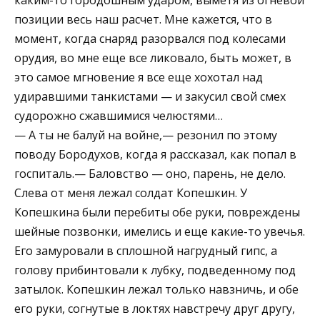
позиции весь наш расчет. Мне кажется, что в
момент, когда снаряд разорвался под колесами
орудия, во мне еще все ликовало, быть может, в
это самое мгновение я все еще хохотал над
удиравшими танкистами — и закусил свой смех
судорожно сжавшимися челюстями…
— А ты не балуй на войне,— резонил по этому
поводу Бородухов, когда я рассказал, как попал в
госпиталь.— Баловство — оно, парень, не дело.
Слева от меня лежал солдат Копешкин. У
Копешкина были перебиты обе руки, повреждены
шейные позвонки, имелись и еще какие-то увечья.
Его замуровали в сплошной нагрудный гипс, а
голову прибинтовали к лубку, подведенному под
затылок. Копешкин лежал только навзничь, и обе
его руки, согнутые в локтях навстречу друг другу,