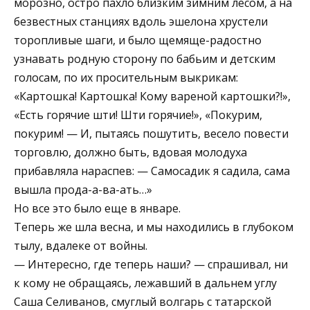
морозно, остро пахло близким зимним лесом, а на
безвестных станциях вдоль эшелона хрустели
торопливые шаги, и было щемяще-радостно
узнавать родную сторону по бабьим и детским
голосам, по их просительным выкрикам:
«Картошка! Картошка! Кому вареной картошки?!»,
«Есть горячие шти! Шти горячие!», «Покурим,
покурим! — И, пытаясь пошутить, весело повести
торговлю, должно быть, вдовая молодуха
прибавляла нараспев: — Самосадик я садила, сама
вышла прода-а-ва-ать…»
Но все это было еще в январе.
Теперь же шла весна, и мы находились в глубоком
тылу, вдалеке от войны.
— Интересно, где теперь наши? — спрашивал, ни
к кому не обращаясь, лежавший в дальнем углу
Саша Селиванов, смуглый волгарь с татарской