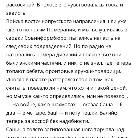
раскосиной. В голосе его чувствовалась тоска и
зависть.
Войска восточнопрусского направления шли уже
где-то по полям Померании, и мы, вслушиваясь в
сводки Совинформбюро, пытались напасть на
след своих подразделений. Но по радио не
назывались номера дивизий и полков, все они
были энскими частями, и никто не знал, где теперь
топают ребята, фронтовые дружки-товарищи.
Иногда в палате разгорался спор о том, как
считать: повезло ли нам, что хотя и такой ценой,
но мы уже как-то определились, или не повезло…
— На войне, как в шахматах,— сказал Саша.— Е-
два — е-четыре, бац! — и нету пешки. Валяйся
теперь за доской без надобности.
Сашина толсто загипсованная нога торчала над
щитком кровати наподобие пушки, за что Сашу в