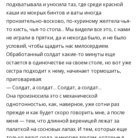
подхватывала и уносила таз, где среди красной
каши из мокрых бинтов и ваты иногда
пронзительно-восково, по-куриному желтела чья-
то кисть, чья-то стопа… Мы видели все это, с нами
не играли в прятки, да и некогда было, и не было
условий, чтобы щадить нас милосердием.
Обработанный солдат какие-то минуты еще
остается в одиночестве на своем столе, но вот уже
сестра подходит к нему, начинает тормошить,
приговаривая:
— Солдат, а солдат… Солдат, а солдат…
Она произносила это с механической
однотонностью, как, наверное, уже сотни раз
прежде и как будет скоро говорить мне, а после
меня — тем, что длинной вереницей лежат за
палаткой на сосновых лапах. И тем, которых еще
только везут сюда, и многим другим, которые в