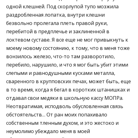
одной клешней. Под скорлупой тупо мозжила
раздробленная лопатка, внутри клешни
безвольно пролегала плеть правой руки,
перебитой в предплечье и заклиненной в
локтевом суставе. Я все еще не мог привыкнуть к
моему новому состоянию, к тому, что в меня тоже
вонзилось железо, что-то там разворотило,
перебило, нарушило, и что я мог быть убит этими
слепыми и равнодушными кусками металла,
сваренного в крупповских печах, может быть, еще
в то время, когда я бегал в коротких штанишках и
отдавал свои медяки в школьную кассу МОПРа.
Неотвратимая, исподволь обусловленная связь
обстоятельств… От ран моих попахивало
собственным тленным духом, и это жестоко и
неумолимо убеждало меня в моей