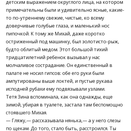
детским выражением округлого лица, на котором
примечательны были и удивительно ясные, какие-
то по-утреннему свежие, чистые, ко всему
доверчивые голубые глаза, и маленький нос
пипочкой. К тому же Михай, даже коротко
остриженный под машинку, был золотисто-рыж,
будто облитый медом. Этот большой тихий
тридцатилетний ребенок вызывал у нас
молчаливое сострадание. Он единственный в
палате не носил гипсов: обе его руки были
ампутированы выше локтей, и пустые рукава
исподней рубахи ему подвязывали узлами.
Тетя Зина вспоминала, как она однажды, еще
зимой, убирая в туалете, застала там беспомощно
стоявшего Михая.
— Гляжу,— рассказывала нянька,— а у него слезы
по щекам. До того, стало быть, расстроился. Ты