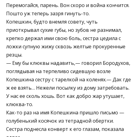
Перемогайся, парень. Вон скоро и война кончится.
Пошто уж теперь зазря гинуть-то.
Копешкин, будто внемля совету, чуть
приоткрывал сухие губы, но зубов не разнимал,
крепко держал ими свою боль, сестра цедила с
ложки супную жижу сквозь желтые прокуренные
резцы.
— Ему бы клюквы надавить,— говорил Бородухов,
поглядывая на терпеливо сидевшую возле
Копешкина сестру с тарелкой на коленях.— Дак где
ж ее взять… Нежели посылку из дому затребовать.
У нас ее сколь хошь. Вот как добро жар утушает,
клюква-то.
Как-то раз на имя Копешкина пришло письмо —
голубенький косячок из тетрадной обертки.
Сестра поднесла конверт к его глазам, показала