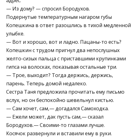
адрес.
— Из дому? — спросил Бородухов.
Подернутые температурным нагаром губы
Копешкина в ответ разошлись в тихой медленной
улыбке.
— Вот и хорошо, вот и ладно. Пацаны-то есть?
Копешкин с трудом пригнул два непослушных
желто-сизых пальца с приставшими крупинками
гипса на волосках, показывая остальные три.
— Трое, выходит? Тогда держись, держись,
парень. Теперь домой недалеко.
Сестра Таня предложила прочитать ему письмо
вслух, но он беспокойно шевельнул кистью.
— Сам хочет, сам,— догадался Самоходка.
— Ежели может, дак пусть сам,— сказал
Бородухов.— Своими-то глазами лучше.
Косячок развернули и вставили ему в руки.