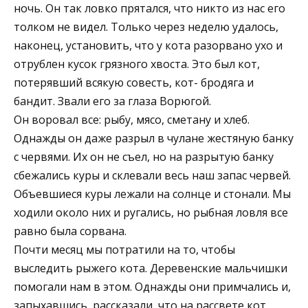
ночь. Он так ловко прятался, что никто из нас его
толком не видел. Только через неделю удалось,
наконец, установить, что у кота разорвано ухо и
отрублен кусок грязного хвоста. Это был кот,
потерявший всякую совесть, кот- бродяга и
бандит. Звали его за глаза Ворюгой.
Он воровал все: рыбу, мясо, сметану и хлеб.
Однажды он даже разрыл в чулане жестяную банку
с червями. Их он не съел, но на разрытую банку
сбежались куры и склевали весь наш запас червей.
Объевшиеся куры лежали на солнце и стонали. Мы
ходили около них и ругались, но рыбная ловля все
равно была сорвана.
Почти месяц мы потратили на то, чтобы
выследить рыжего кота. Деревенские мальчишки
помогали нам в этом. Однажды они примчались и,
запыхавшись, рассказали, что на рассвете кот