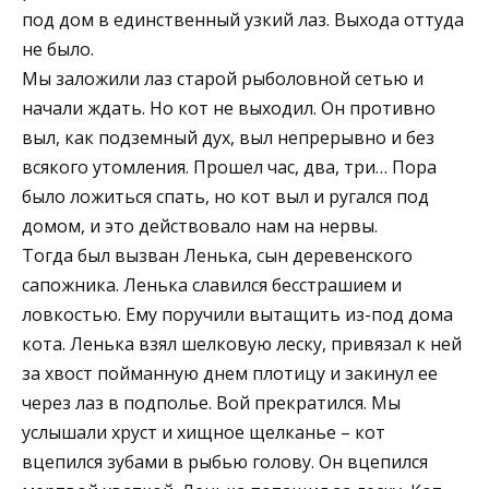
под дом в единственный узкий лаз. Выхода оттуда
не было.
Мы заложили лаз старой рыболовной сетью и
начали ждать. Но кот не выходил. Он противно
выл, как подземный дух, выл непрерывно и без
всякого утомления. Прошел час, два, три… Пора
было ложиться спать, но кот выл и ругался под
домом, и это действовало нам на нервы.
Тогда был вызван Ленька, сын деревенского
сапожника. Ленька славился бесстрашием и
ловкостью. Ему поручили вытащить из-под дома
кота. Ленька взял шелковую леску, привязал к ней
за хвост пойманную днем плотицу и закинул ее
через лаз в подполье. Вой прекратился. Мы
услышали хруст и хищное щелканье – кот
вцепился зубами в рыбью голову. Он вцепился