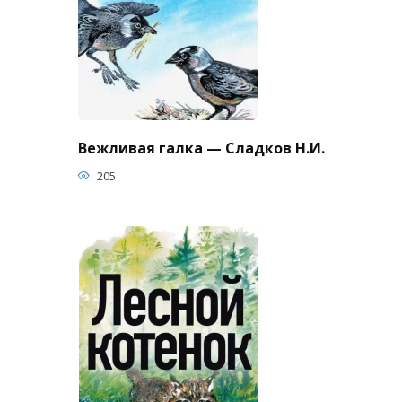
Вежливая галка — Сладков Н.И.
205