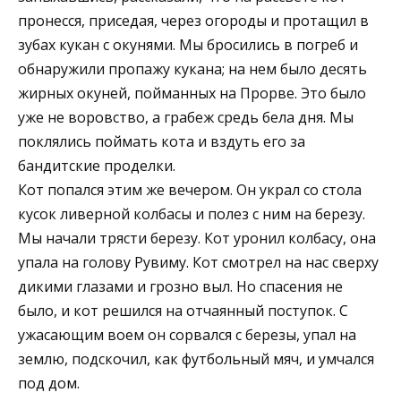
пронесся, приседая, через огороды и протащил в
зубах кукан с окунями. Мы бросились в погреб и
обнаружили пропажу кукана; на нем было десять
жирных окуней, пойманных на Прорве. Это было
уже не воровство, а грабеж средь бела дня. Мы
поклялись поймать кота и вздуть его за
бандитские проделки.
Кот попался этим же вечером. Он украл со стола
кусок ливерной колбасы и полез с ним на березу.
Мы начали трясти березу. Кот уронил колбасу, она
упала на голову Рувиму. Кот смотрел на нас сверху
дикими глазами и грозно выл. Но спасения не
было, и кот решился на отчаянный поступок. С
ужасающим воем он сорвался с березы, упал на
землю, подскочил, как футбольный мяч, и умчался
под дом.