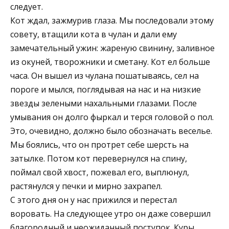
следует.
Кот ждал, зажмурив глаза. Мы последовали этому
совету, втащили кота в чулан и дали ему
замечательный ужин: жареную свинину, заливное
из окуней, творожники и сметану. Кот ел больше
часа. Он вышел из чулана пошатываясь, сел на
пороге и мылся, поглядывая на нас и на низкие
звезды зелеными нахальными глазами. После
умывания он долго фыркал и терся головой о пол.
Это, очевидно, должно было обозначать веселье.
Мы боялись, что он протрет себе шерсть на
затылке. Потом кот перевернулся на спину,
поймал свой хвост, пожевал его, выплюнул,
растянулся у печки и мирно захрапел.
С этого дня он у нас прижился и перестал
воровать. На следующее утро он даже совершил
благородный и неожиданный поступок. Куры