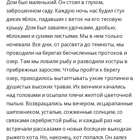
Дом был маленький. Он стоял в глухом,
заброшенном саду. Каждую ночь нас будил стук
диких яблок, падавших с веток на его тесовую
крышу. Дом был завален удочками, дробью,
яблоками и сухими листьями. Мы в нем только
ночевали. Все дни, от рассвета до темноты, мы
проводили на берегах бесчисленных протоков и
озер. Там мы ловили рыбу и разводили костры в
прибрежных зарослях. Чтобы пройти к берегу
озер, приходилось вытаптывать узкие тропинки в
душистых высоких травах. Их венчики качались
над головами и осыпали плечи желтой цветочной
пылью. Возвращались мы вечером, исцарапанные
шиповником, усталые, сожженные солнцем, со
связками серебристой рыбы, и каждый раз нас
встречали рассказами о новых босяцких выходках
рыжего кота. Но, наконец, кот попался. Он залез