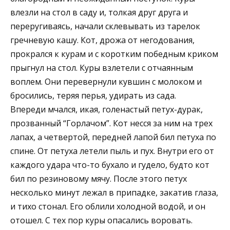
влезли на стол в саду и, толкая друг друга и
переругиваясь, начали склевывать из тарелок
гречневую кашу. Кот, дрожа от негодования,
прокрался к курам и с коротким победным криком
прыгнул на стол. Куры взлетели с отчаянным
воплем. Они перевернули кувшин с молоком и
бросились, теряя перья, удирать из сада.
Впереди мчался, икая, голенастый петух-дурак,
прозванный “Горлачом”. Кот несся за ним на трех
лапах, а четвертой, передней лапой бил петуха по
спине. От петуха летели пыль и пух. Внутри его от
каждого удара что-то бухало и гудело, будто кот
бил по резиновому мячу. После этого петух
несколько минут лежал в припадке, закатив глаза,
и тихо стонал. Его облили холодной водой, и он
отошел. С тех пор куры опасались воровать.