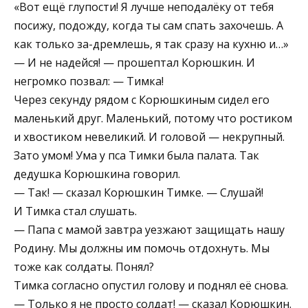
«Вот ещё глупости! Я лучше неподалёку от тебя
посижу, подожду, когда ты сам спать захочешь. А
как только за-дремлешь, я так сразу на кухню и…»
— И не надейся! — прошептал Корюшкин. И
негромко позвал: — Тимка!
Через секунду рядом с Корюшкиным сидел его
маленький друг. Маленький, потому что ростиком
и хвостиком невеликий. И головой — некрупный.
Зато умом! Ума у пса Тимки была палата. Так
дедушка Корюшкина говорил.
— Так! — сказал Корюшкин Тимке. — Слушай!
И Тимка стал слушать.
— Папа с мамой завтра уезжают защищать нашу
Родину. Мы должны им помочь отдохнуть. Мы
тоже как солдаты. Понял?
Тимка согласно опустил голову и поднял её снова.
— Только я не просто солдат! — сказал Корюшкин.