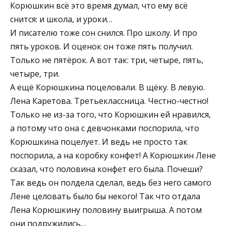
Корюшкин всё это время думал, что ему всё
снится: и школа, и уроки…
И писателю тоже сон снился. Про школу. И про
пять уроков. И оценок он тоже пять получил.
Только не пятёрок. А вот так: три, четыре, пять,
четыре, три.
А ещё Корюшкина поцеловали. В щёку. В левую.
Лена Каретова. Третьеклассница. Честно-честно!
Только не из-за того, что Корюшкин ей нравился,
а потому что она с девчонками поспорила, что
Корюшкина поцелует. И ведь не просто так
поспорила, а на коробку конфет! А Корюшкин Лене
сказал, что половина конфет его была. Почеши?
Так ведь он полдела сделал, ведь без него самого
Лене целовать было бы некого! Так что отдала
Лена Корюшкину половину выигрыша. А потом
они подружились…