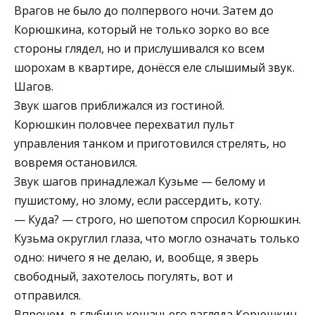
Врагов не было до полпервого ночи. Затем до
Корюшкина, который не только зорко во все
стороны глядел, но и прислушивался ко всем
шорохам в квартире, донёсся еле слышимый звук.
Шагов.
Звук шагов приближался из гостиной.
Корюшкин половчее перехватил пульт
управления танком и приготовился стрелять, но
вовремя остановился.
Звук шагов принадлежал Кузьме — белому и
пушистому, но злому, если рассердить, коту.
— Куда? — строго, но шепотом спросил Корюшкин.
Кузьма округлил глаза, что могло означать только
одно: ничего я не делаю, и, вообще, я зверь
свободный, захотелось погулять, вот и
отправился.
Впрочем, в глубине кошачьего взгляда Корюшкин