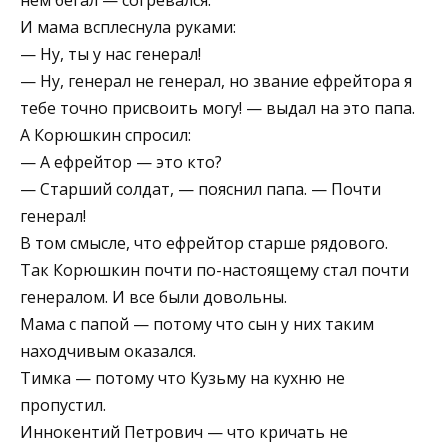
нём бегал — согревался.
И мама всплеснула руками:
— Ну, ты у нас генерал!
— Ну, генерал не генерал, но звание ефрейтора я
тебе точно присвоить могу! — выдал на это папа.
А Корюшкин спросил:
— А ефрейтор — это кто?
— Старший солдат, — пояснил папа. — Почти
генерал!
В том смысле, что ефрейтор старше рядового.
Так Корюшкин почти по-настоящему стал почти
генералом. И все были довольны.
Мама с папой — потому что сын у них таким
находчивым оказался.
Тимка — потому что Кузьму на кухню не
пропустил.
Иннокентий Петрович — что кричать не