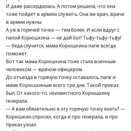
И даже рассердилась. А потом решила, что она
тоже пойдёт в армию служить. Она же врач, врачи
в армии нужны.
А уж в горячей точке — тем более. И если вдруг с
папой Корюшкина — не дай Бог! Тьфу-тьфу-тьфу!
— беда случится, мама Корюшкина папе всегда
поможет.
Вот так мама Корюшкина тоже стала военным
человеком — врачом-офицером.
До отъезда в горячую точку оставалось папе и
маме Корюшкиным всего три дня. Такой приказ
был. От какого-то. неизвестного Корюшкину
генерала.
— А вам обязательно в эту горячую точку ехать? —
Koрюшкин спросил, когда и про генерала, и про
приказ узнал