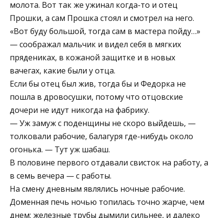
молота. Вот так же ужинал когда-то и отец
Прошки, а сам Прошка стоял и смотрел на него.
«Вот буду большой, тогда сам в мастера пойду…»
— соображал мальчик и видел себя в мягких
прядениках, в кожаной защитке и в новых
вачегах, какие были у отца.
Если бы отец был жив, тогда бы и Федорка не
пошла в дровосушки, потому что отцовские
дочери не идут никогда на фабрику.
— Уж замуж с поденщины не скоро выйдешь, —
толковали рабочие, балагуря где-нибудь около
огонька. — Тут уж шабаш.
В половине первого отдавали свисток на работу, а
в семь вечера — с работы.
На смену дневным являлись ночные рабочие.
Доменная печь ночью топилась точно жарче, чем
днем; железные трубы дымили сильнее, и далеко