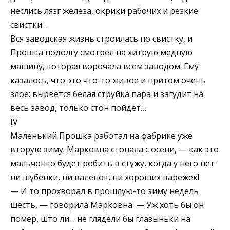
неслись лязг железа, окрики рабочих и резкие
свистки…
Вся заводская жизнь строилась по свистку, и
Прошка подолгу смотрел на хитрую медную
машину, которая ворочала всем заводом. Ему
казалось, что это что-то живое и притом очень
злое: вырвется белая струйка пара и загудит на
весь завод, только стон пойдет…
IV
Маленький Прошка работал на фабрике уже
вторую зиму. Марковна стонала с осени, — как это
мальчонко будет робить в стужу, когда у него нет
ни шубенки, ни валенок, ни хороших варежек!
— И то прохворал в прошлую-то зиму недель
шесть, — говорила Марковна. — Уж хоть бы он
помер, што ли… не глядели бы глазыньки на