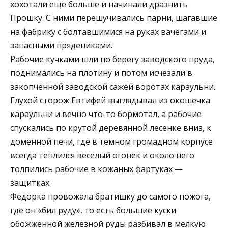
хохотали еще больше и начинали дразнить
Прошку. С ними перешучивались парни, шагавшие
на фабрику с болтавшимися на руках вачегами и
запасными прядениками.
Рабочие кучками шли по берегу заводского пруда,
поднимались на плотину и потом исчезали в
закопченной заводской сажей воротах караульни.
Глухой сторож Евтифей выглядывал из окошечка
караульни и вечно что-то бормотал, а рабочие
спускались по крутой деревянной лесенке вниз, к
доменной печи, где в темном громадном корпусе
всегда теплился веселый огонек и около него
толпились рабочие в кожаных фартуках —
защитках.
Федорка провожала братишку до самого пожога,
где он «бил руду», то есть большие куски
обожженной железной руды разбивал в мелкую