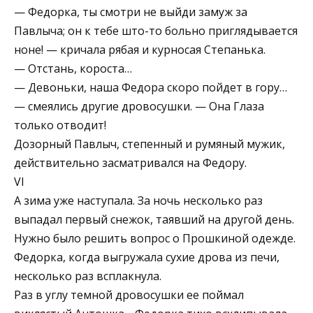
— Федорка, ты смотри не выйди замуж за
Павлыча; он к тебе што-то больно приглядывается
ноне! — кричала рябая и курносая Степанька.
— Отстань, короста…
— Девоньки, наша Федора скоро пойдет в гору…
— смеялись другие дровосушки. — Она Глаза
только отводит!
Дозорный Павлыч, степенный и румяный мужик,
действительно засматривался на Федору.
VI
А зима уже наступала. За ночь несколько раз
выпадал первый снежок, таявший на другой день.
Нужно было решить вопрос о Прошкиной одежде.
Федорка, когда выгружала сухие дрова из печи,
несколько раз всплакнула.
Раз в углу темной дровосушки ее поймал