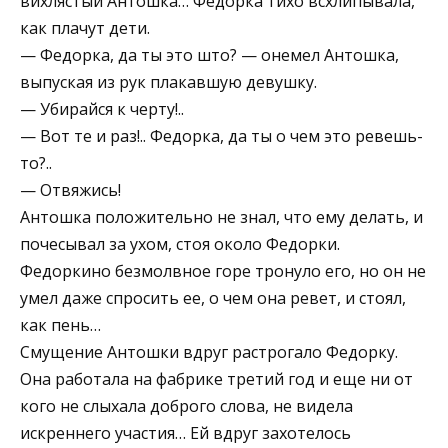
вихлястый Антошка… Федорка тихо всхлипывала,
как плачут дети.
— Федорка, да ты это што? — онемел Антошка,
выпуская из рук плакавшую девушку.
— Убирайся к черту!..
— Вот те и раз!.. Федорка, да ты о чем это ревешь-
то?..
— Отвяжись!
Антошка положительно не знал, что ему делать, и
почесывал за ухом, стоя около Федорки.
Федоркино безмолвное горе тронуло его, но он не
умел даже спросить ее, о чем она ревет, и стоял,
как пень…
Смущение Антошки вдруг растрогало Федорку.
Она работала на фабрике третий год и еще ни от
кого не слыхала доброго слова, не видела
искреннего участия… Ей вдруг захотелось