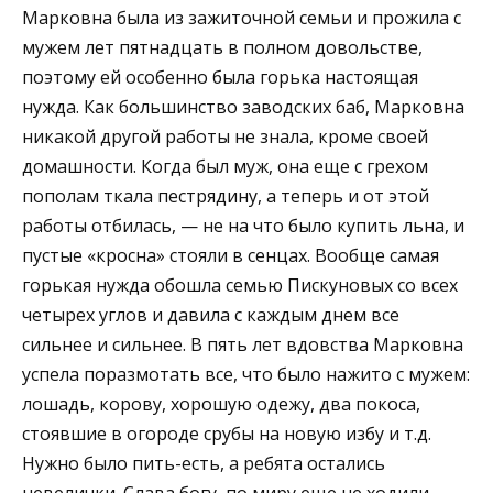
Марковна была из зажиточной семьи и прожила с
мужем лет пятнадцать в полном довольстве,
поэтому ей особенно была горька настоящая
нужда. Как большинство заводских баб, Марковна
никакой другой работы не знала, кроме своей
домашности. Когда был муж, она еще с грехом
пополам ткала пестрядину, а теперь и от этой
работы отбилась, — не на что было купить льна, и
пустые «кросна» стояли в сенцах. Вообще самая
горькая нужда обошла семью Пискуновых со всех
четырех углов и давила с каждым днем все
сильнее и сильнее. В пять лет вдовства Марковна
успела поразмотать все, что было нажито с мужем:
лошадь, корову, хорошую одежу, два покоса,
стоявшие в огороде срубы на новую избу и т.д.
Нужно было пить-есть, а ребята остались
невелички. Слава богу, по миру еще не ходили…