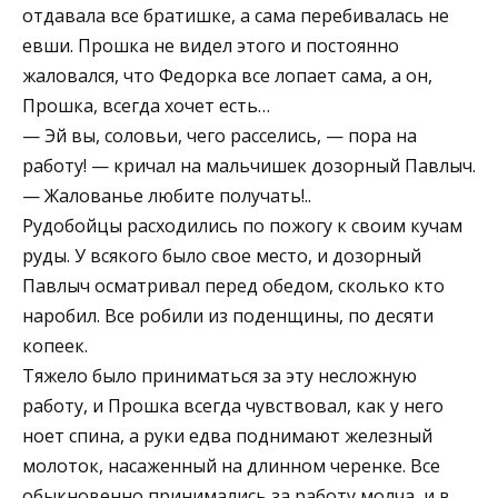
отдавала все братишке, а сама перебивалась не
евши. Прошка не видел этого и постоянно
жаловался, что Федорка все лопает сама, а он,
Прошка, всегда хочет есть…
— Эй вы, соловьи, чего расселись, — пора на
работу! — кричал на мальчишек дозорный Павлыч.
— Жалованье любите получать!..
Рудобойцы расходились по пожогу к своим кучам
руды. У всякого было свое место, и дозорный
Павлыч осматривал перед обедом, сколько кто
наробил. Все робили из поденщины, по десяти
копеек.
Тяжело было приниматься за эту несложную
работу, и Прошка всегда чувствовал, как у него
ноет спина, а руки едва поднимают железный
молоток, насаженный на длинном черенке. Все
обыкновенно принимались за работу молча, и в