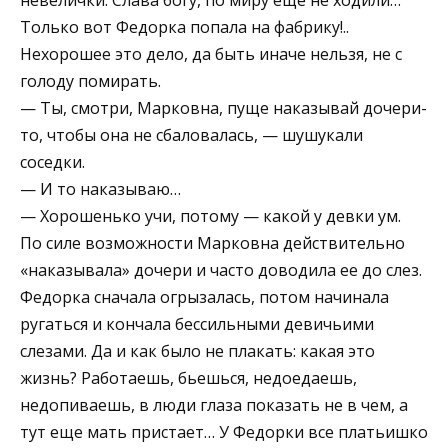
Только вот Федорка попала на фабрику!..
Нехорошее это дело, да быть иначе нельзя, не с
голоду помирать.
— Ты, смотри, Марковна, пуще наказывай дочери-
то, чтобы она не сбаловалась, — шушукали
соседки.
— И то наказываю…
— Хорошенько учи, потому — какой у девки ум.
По силе возможности Марковна действительно
«наказывала» дочери и часто доводила ее до слез.
Федорка сначала огрызалась, потом начинала
ругаться и кончала бессильными девичьими
слезами. Да и как было не плакать: какая это
жизнь? Работаешь, бьешься, недоедаешь,
недопиваешь, в люди глаза показать не в чем, а
тут еще мать пристает… У Федорки все платьишко