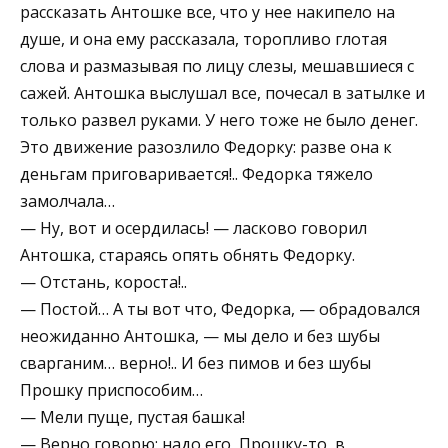
рассказать Антошке все, что у нее накипело на
душе, и она ему рассказала, торопливо глотая
слова и размазывая по лицу слезы, мешавшиеся с
сажей. Антошка выслушал все, почесал в затылке и
только развел руками. У него тоже не было денег.
Это движение разозлило Федорку: разве она к
деньгам приговаривается!.. Федорка тяжело
замолчала…
— Ну, вот и осердилась! — ласково говорил
Антошка, стараясь опять обнять Федорку.
— Отстань, короста!..
— Постой… А ты вот что, Федорка, — обрадовался
неожиданно Антошка, — мы дело и без шубы
сварганим… верно!.. И без пимов и без шубы
Прошку приспособим…
— Мели пуще, пустая башка!
— Верно говорю: надо его, Прошку-то, в