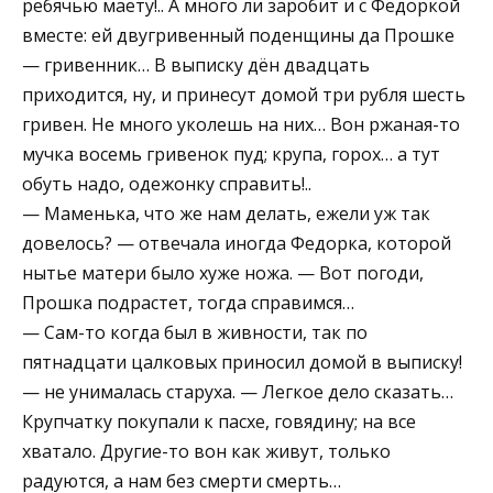
ребячью маету!.. А много ли заробит и с Федоркой
вместе: ей двугривенный поденщины да Прошке
— гривенник… В выписку дён двадцать
приходится, ну, и принесут домой три рубля шесть
гривен. Не много уколешь на них… Вон ржаная-то
мучка восемь гривенок пуд; крупа, горох… а тут
обуть надо, одежонку справить!..
— Маменька, что же нам делать, ежели уж так
довелось? — отвечала иногда Федорка, которой
нытье матери было хуже ножа. — Вот погоди,
Прошка подрастет, тогда справимся…
— Сам-то когда был в живности, так по
пятнадцати цалковых приносил домой в выписку!
— не унималась старуха. — Легкое дело сказать…
Крупчатку покупали к пасхе, говядину; на все
хватало. Другие-то вон как живут, только
радуются, а нам без смерти смерть…