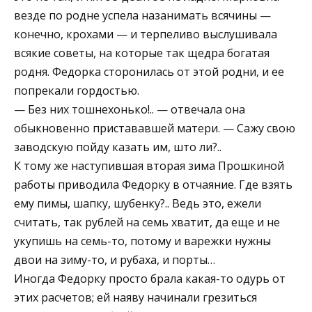
везде по родне успела назанимать всячины —
конечно, крохами — и терпеливо выслушивала
всякие советы, на которые так щедра богатая
родня. Федорка сторонилась от этой родни, и ее
попрекали гордостью.
— Без них тошнехонько!.. — отвечала она
обыкновенно пристававшей матери. — Сажу свою
заводскую пойду казать им, што ли?..
К тому же наступившая вторая зима Прошкиной
работы приводила Федорку в отчаяние. Где взять
ему пимы, шапку, шубенку?.. Ведь это, ежели
считать, так рублей на семь хватит, да еще и не
укупишь на семь-то, потому и варежки нужны
двои на зиму-то, и рубаха, и порты…
Иногда Федорку просто брала какая-то одурь от
этих расчетов; ей наяву начинали грезиться