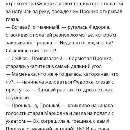
утром сестра Федорка долго тащила его с полатей
за ногу или за руку, прежде чем Прошка открывал
глаза.
— Вставай, отчаянный!.. — ругалась Федорка,
стаскивая с полатей разное лохмотье, которым
закрывался Прошка. — Недавно оглох, что ли?
Слышишь свисток-от!..
— Сейчас… Привязалась! — бормотал Прошка,
стараясь укатиться в самый дальний угол.
— Маменька, что же я-то далась, каторжная, что
ли?.. — начинала жаловаться Федорка, слезая с
приступка. — Каждый раз так-то: дрыхнет, как
очумелый…
— Прошка… а, Прошка!.. — крикливо начинала
голосить старая Марковна и лезла на полати с
ухватом. — Ох, согрешила я, грешная, с вами!
Прошка, отчаянный, вставай!.. Ну? Ишь куды