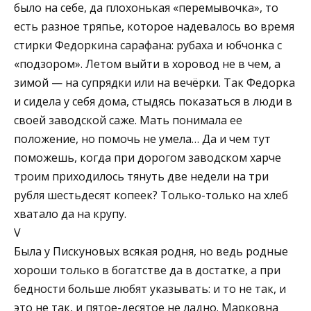
было на себе, да плохонькая «перемывочка», то
есть разное тряпье, которое надевалось во время
стирки Федоркина сарафана: рубаха и юбчонка с
«подзором». Летом выйти в хоровод не в чем, а
зимой — на супрядки или на вечёрки. Так Федорка
и сидела у себя дома, стыдясь показаться в люди в
своей заводской саже. Мать понимала ее
положение, но помочь не умела… Да и чем тут
поможешь, когда при дорогом заводском харче
троим приходилось тянуть две недели на три
рубля шестьдесят копеек? Только-только на хлеб
хватало да на крупу.
V
Была у Пискуновых всякая родня, но ведь родные
хороши только в богатстве да в достатке, а при
бедности больше любят указывать: и то не так, и
это не так, и пятое-десятое не ладно. Марковна