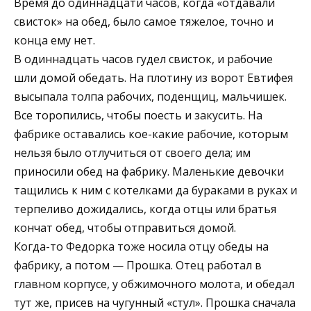
Время до одиннадцати часов, когда «отдавали
свисток» на обед, было самое тяжелое, точно и
конца ему нет.
В одиннадцать часов гудел свисток, и рабочие
шли домой обедать. На плотину из ворот Евтифея
высыпала толпа рабочих, поденщиц, мальчишек.
Все торопились, чтобы поесть и закусить. На
фабрике оставались кое-какие рабочие, которым
нельзя было отлучиться от своего дела; им
приносили обед на фабрику. Маленькие девочки
тащились к ним с котелками да бураками в руках и
терпеливо дожидались, когда отцы или братья
кончат обед, чтобы отправиться домой.
Когда-то Федорка тоже носила отцу обеды на
фабрику, а потом — Прошка. Отец работал в
главном корпусе, у обжимочного молота, и обедал
тут же, присев на чугунный «стул». Прошка сначала