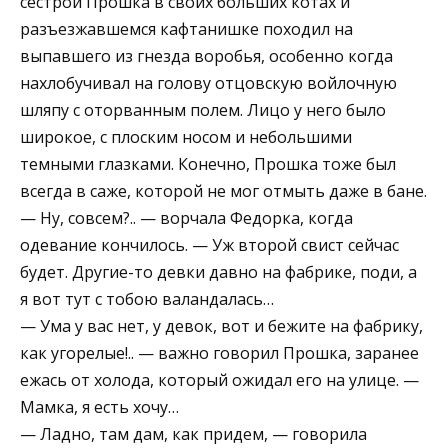
сестрой Прошка в своих больших котах и
разъезжавшемся кафтанишке походил на
выпавшего из гнезда воробья, особенно когда
нахлобучивал на голову отцовскую войлочную
шляпу с оторванным полем. Лицо у него было
широкое, с плоским носом и небольшими
темными глазками. Конечно, Прошка тоже был
всегда в саже, которой не мог отмыть даже в бане.
— Ну, совсем?.. — ворчала Федорка, когда
одевание кончилось. — Уж второй свист сейчас
будет. Другие-то девки давно на фабрике, поди, а
я вот тут с тобою валандалась…
— Ума у вас нет, у девок, вот и бежите на фабрику,
как угорелые!.. — важно говорил Прошка, заранее
ежась от холода, который ожидал его на улице. —
Мамка, я есть хочу…
— Ладно, там дам, как придем, — говорила