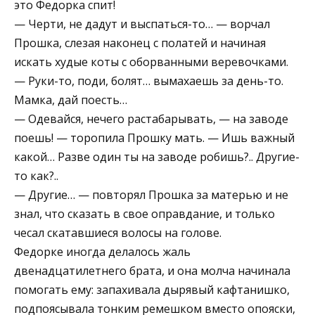
это Федорка спит!
— Черти, не дадут и выспаться-то… — ворчал
Прошка, слезая наконец с полатей и начиная
искать худые коты с оборванными веревочками.
— Руки-то, поди, болят… вымахаешь за день-то.
Мамка, дай поесть…
— Одевайся, нечего растабарывать, — на заводе
поешь! — торопила Прошку мать. — Ишь важный
какой… Разве один ты на заводе робишь?.. Другие-
то как?..
— Другие… — повторял Прошка за матерью и не
знал, что сказать в свое оправдание, и только
чесал скатавшиеся волосы на голове.
Федорке иногда делалось жаль
двенадцатилетнего брата, и она молча начинала
помогать ему: запахивала дырявый кафтанишко,
подпоясывала тонким ремешком вместо опояски,