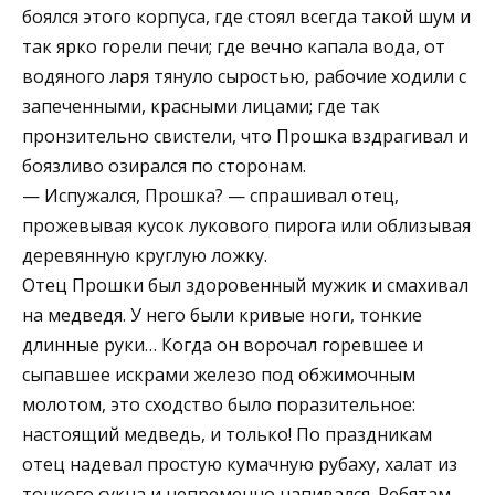
боялся этого корпуса, где стоял всегда такой шум и
так ярко горели печи; где вечно капала вода, от
водяного ларя тянуло сыростью, рабочие ходили с
запеченными, красными лицами; где так
пронзительно свистели, что Прошка вздрагивал и
боязливо озирался по сторонам.
— Испужался, Прошка? — спрашивал отец,
прожевывая кусок лукового пирога или облизывая
деревянную круглую ложку.
Отец Прошки был здоровенный мужик и смахивал
на медведя. У него были кривые ноги, тонкие
длинные руки… Когда он ворочал горевшее и
сыпавшее искрами железо под обжимочным
молотом, это сходство было поразительное:
настоящий медведь, и только! По праздникам
отец надевал простую кумачную рубаху, халат из
тонкого сукна и непременно напивался. Ребятам