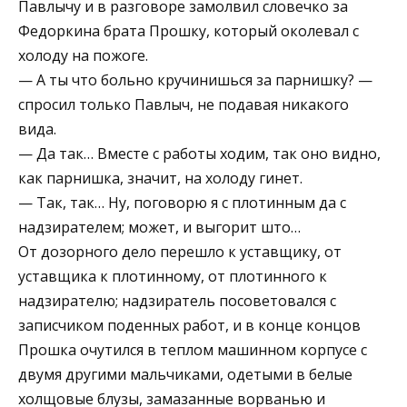
Павлычу и в разговоре замолвил словечко за
Федоркина брата Прошку, который околевал с
холоду на пожоге.
— А ты что больно кручинишься за парнишку? —
спросил только Павлыч, не подавая никакого
вида.
— Да так… Вместе с работы ходим, так оно видно,
как парнишка, значит, на холоду гинет.
— Так, так… Ну, поговорю я с плотинным да с
надзирателем; может, и выгорит што…
От дозорного дело перешло к уставщику, от
уставщика к плотинному, от плотинного к
надзирателю; надзиратель посоветовался с
записчиком поденных работ, и в конце концов
Прошка очутился в теплом машинном корпусе с
двумя другими мальчиками, одетыми в белые
холщовые блузы, замазанные ворванью и